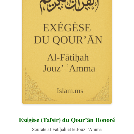
Exégèse (Tafsīr) du Qour’ān Honoré
Sourate al-Fātiḥah et le Jouz’ ‘Amma