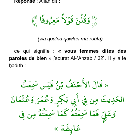
Réponse
: Allāh dit :
﴿ وَقُلْنَ قَوْلاً مَعِرُوفًا ﴾
(wa qoulna qawlan maʿroūfā)
ce qui signifie : «
vous femmes dites des
paroles de bien
» [soūrat Al-’Ahzab / 32]. Il y a le
ḥadīth :
« قَالَ الأَحْنَفُ بْنُ قَيْس سَمِعْتُ
الحَدِيثَ مِن فِي أَبِي بَكِرٍ وَعُمَرَ وَعُثْمَانَ
وَعَلِيٍّ فَمَا سَمِعْتُهُ كَمَا سَمِعْتُهُ مِن فِي
عَائِشَة »