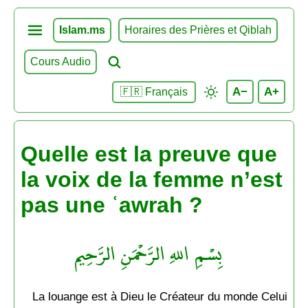
Islam.ms
Horaires des Prières et Qiblah
Cours Audio
A−
A+
🇫🇷 Français
Quelle est la preuve que
la voix de la femme n’est
pas une ʿawrah ?
بِسْمِ اللهِ الرَّحْمَنِ الرَّحِيم
La louange est à Dieu le Créateur du monde Celui