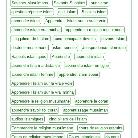
Savants Musulmans
Savants Sunnites
sunnisme
question réponse islam
quiz islam
5 piliers islam
apprendre islam
Apprendre l Islam sur la vraie voie
apprendre islam vrai minhaj
apprendre la religion musulmane
cinq piliers de l Islam
cinq principaux devoirs
devoirs Islam
doctrine musulmane
islam sunnite
Jurisprudence Islamique
Rappels islamiques
Apprendre
apprendre islam
apprendre Islam à distance
apprendre islam en ligne
apprendre islam femme
apprendre islam soeur
Apprendre l Islam sur la vraie voie
Apprendre l Islam sur le vrai minhaj
Apprendre la religion musulmane
apprendre le coran
apprendre savoir foi coran
apprentissage musulman
audios islamiques
cinq piliers de l Islam
Comprendre la religion musulmane
cours de religion gratuits
Cours de religion musulmane
Cours Islamiques
dourous