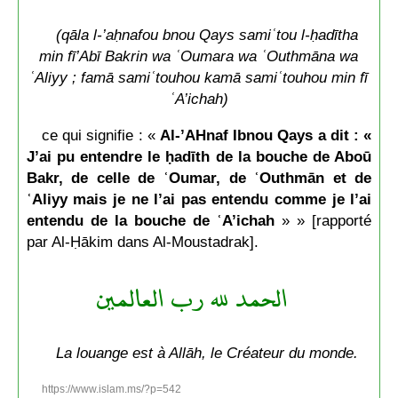
(qāla l-’aḥnafou bnou Qays samiʿtou l-ḥadītha
min fī’Abī Bakrin wa ʿOumara wa ʿOuthmāna wa
ʿAliyy ; famā samiʿtouhou kamā samiʿtouhou min fī
ʿA’ichah)
ce qui signifie : «
Al-’AHnaf Ibnou Qays a dit : «
J’ai pu entendre le ḥadīth de la bouche de Aboū
Bakr, de celle de ʿOumar, de ʿOuthmān et de
ʿAliyy mais je ne l’ai pas entendu comme je l’ai
entendu de la bouche de ʿA’ichah
» » [rapporté
par Al-Ḥākim dans Al-Moustadrak].
الحمد لله رب العالمين
La louange est à Allāh, le Créateur du monde.
https://www.islam.ms/?p=542