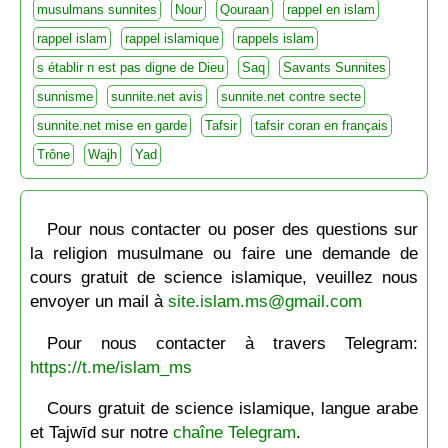
musulmans sunnites
Nour
Qouraan
rappel en islam
rappel islam
rappel islamique
rappels islam
s établir n est pas digne de Dieu
Saq
Savants Sunnites
sunnisme
sunnite.net avis
sunnite.net contre secte
sunnite.net mise en garde
Tafsir
tafsir coran en français
Trône
Wajh
Yad
Pour nous contacter ou poser des questions sur
la religion musulmane ou faire une demande de
cours gratuit de science islamique, veuillez nous
envoyer un mail à
site.islam.ms@gmail.com
Pour nous contacter à travers Telegram:
https://t.me/islam_ms
Cours gratuit de science islamique, langue arabe
et Tajwīd sur notre
chaîne Telegram
.