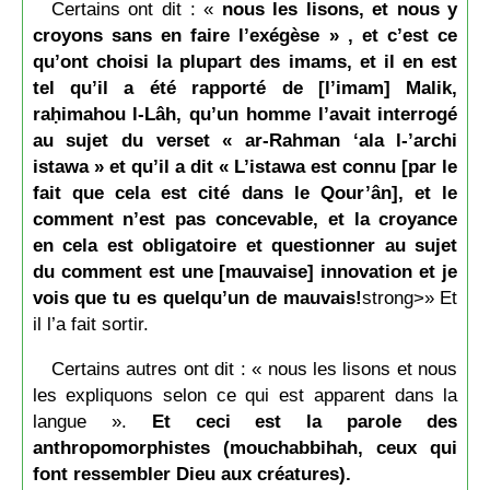
Certains ont dit : «
nous les lisons, et nous y
croyons sans en faire l’exégèse » , et c’est ce
qu’ont choisi la plupart des imams, et il en est
tel qu’il a été rapporté de [l’imam] Malik,
raḥimahou l-Lâh, qu’un homme l’avait interrogé
au sujet du verset « ar-Rahman ‘ala l-’archi
istawa » et qu’il a dit « L’istawa est connu [par le
fait que cela est cité dans le Qour’ân], et le
comment n’est pas concevable, et la croyance
en cela est obligatoire et questionner au sujet
du comment est une [mauvaise] innovation et je
vois que tu es quelqu’un de mauvais!
strong>» Et
il l’a fait sortir.
Certains autres ont dit : « nous les lisons et nous
les expliquons selon ce qui est apparent dans la
langue ».
Et ceci est la parole des
anthropomorphistes (mouchabbihah, ceux qui
font ressembler Dieu aux créatures).