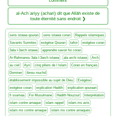
comment
al-Achʿariyy (achari) dit que Allāh existe de
toute éternité sans endroit
sens istawa qouran
sens istawa coran
Rappels islamiques
Savants Sunnites
exégèse Qouran
tafsir
exégèse coran
3ala l-3arch istawa
apprendre savoir foi coran
Ar-Rahmanou 3ala l-3arch istawa
ala archi istawa
Arch
au ciel
Ayn
cinq piliers de l Islam
Coran en français
Dominer
ibnou rouchd
établissement impossible au sujet de Dieu
Exégèse
exégèse coran
explication Hadith
explication qouraan
fi ssamaa
Foi Musulmane
Hadith Nouzoul
Interprétation
islam contre arnaque
islam rappel
islam.ms avis
islam.ms contre arnaque
islam.ms contre arnaques