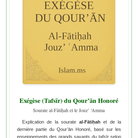
Exégèse (Tafsīr) du Qour’ān Honoré
Sourate al-Fātiḥah et le Jouz’ ‘Amma
Explication de la sourate
al-Fātiḥah
et de la
dernière partie du Qour’ān Honoré, basé sur les
enseignements des grands savants du tafsīr selon