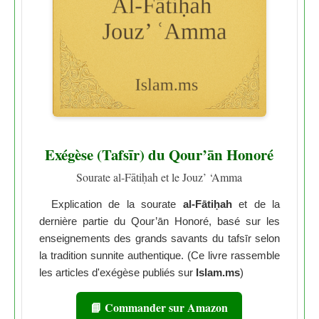
Exégèse (Tafsīr) du Qour’ān Honoré
Sourate al-Fātiḥah et le Jouz’ ‘Amma
Explication de la sourate
al-Fātiḥah
et de la
dernière partie du Qour’ān Honoré, basé sur les
enseignements des grands savants du tafsīr selon
la tradition sunnite authentique. (Ce livre rassemble
les articles d'exégèse publiés sur
Islam.ms
)
📘 Commander sur Amazon