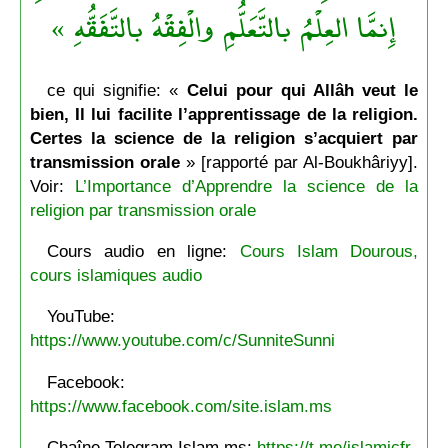
إِنمَّا العِلْمُ بالتَّعَلُّمِ والْفِقْهُ بالتَّفَقُّهِ »
ce qui signifie: «
Celui pour qui Allâh veut le
bien, Il lui facilite l’apprentissage de la religion.
Certes la science de la religion s’acquiert par
transmission orale
» [rapporté par Al-Boukhâriyy].
Voir:
L’Importance d’Apprendre la science de la
religion par transmission orale
Cours audio en ligne:
Cours Islam Dourous,
cours islamiques audio
YouTube:
https://www.youtube.com/c/SunniteSunni
Facebook:
https://www.facebook.com/site.islam.ms
Chaîne Telegram Islam.ms:
https://t.me/islamicfr