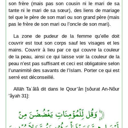
son frère (mais pas son cousin ni le mari de sa
tante ni le mari de sa sœur), des liens de mariage
tel que le père de son mari ou son grand père (mais
pas le frère de son mari ou l’oncle de son mari).
La zone de pudeur de la femme qu’elle doit
couvrir est tout son corps sauf les visages et les
mains. Couvrir à lieu par ce qui couvre la couleur
de la peau, ainsi ce qui laisse voir la couleur de la
peau n’est pas suffisant et ceci est obligatoire selon
l’unanimité des savants de l’Islam. Porter ce qui est
serré est déconseillé.
Allāh Taʿâlâ dit dans le Qour’ân [sôurat An-Nôur
’âyah 31]:
﴿ وَقُل لِّلْمُؤْمِنَاتِ يَغْضُضْنَ مِنْ
أَبْصَارِهِنَّ وَيَحْفَظْنَ فُرُوجَهُنَّ وَلاَ يُبْدِينَ