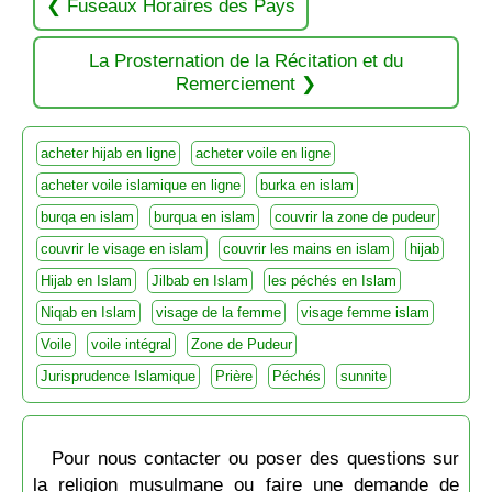
Fuseaux Horaires des Pays
La Prosternation de la Récitation et du
Remerciement
acheter hijab en ligne
acheter voile en ligne
acheter voile islamique en ligne
burka en islam
burqa en islam
burqua en islam
couvrir la zone de pudeur
couvrir le visage en islam
couvrir les mains en islam
hijab
Hijab en Islam
Jilbab en Islam
les péchés en Islam
Niqab en Islam
visage de la femme
visage femme islam
Voile
voile intégral
Zone de Pudeur
Jurisprudence Islamique
Prière
Péchés
sunnite
Pour nous contacter ou poser des questions sur
la religion musulmane ou faire une demande de