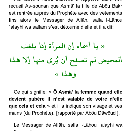
recueil As-sounan que Asmâ’ la fille de Abôu Bakr
est rentrée auprès du Prophète avec des vêtements
fins alors le Messager de Allāh, ṣalla l-Lâhou
ʿalayhi wa sallam s’est détourné d’elle et il a dit:
« يا أسماء إن المرأة إذا بلغت
المحيض لم تصلح أن يُرى منها إلا هذا
وهذا »
Ce qui signifie: «
Ô Asmâ’ la femme quand elle
devient pubère il n’est valable de voire d’elle
que cela et cela
» et il a indiqué son visage et ses
mains (du Prophète), [rapporté par Abôu Dâwôud ].
Le Messager de Allāh, ṣalla l-Lâhou ʿalayhi wa