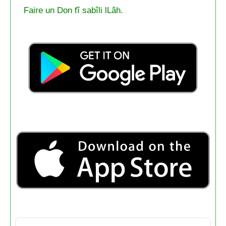
Faire un Don fî sabîli lLâh.