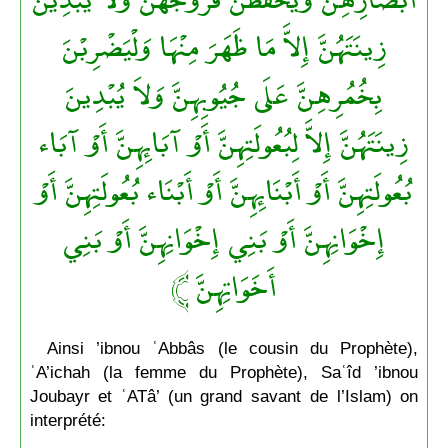
زِينَتَهُنَّ إِلاَّ مَا ظَهَرَ مِنْهَا وَلْيَضْرِبْنَ
بِخُمُرِهِنَّ عَلَى جُيُوبِهِنَّ وَلاَ يُبْدِينَ
زِينَتَهُنَّ إِلاَّ لِبُعُولَتِهِنَّ أَوْ آبَائِهِنَّ أَوْ آبَاء
بُعُولَتِهِنَّ أَوْ أَبْنَائِهِنَّ أَوْ أَبْنَاء بُعُولَتِهِنَّ أَوْ
إِخْوَانِهِنَّ أَوْ بَنِي إِخْوَانِهِنَّ أَوْ بَنِي
أَخَوَاتِهِنَّ ﴾
Ainsi ’ibnou ʿAbbâs (le cousin du Prophète),
ʿA’ichah (la femme du Prophète), Saʿîd ’ibnou
Joubayr et ʿATâ’ (un grand savant de l’Islam) on
interprété: