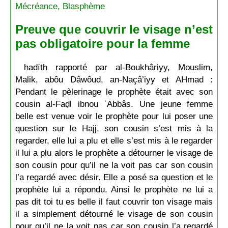
Mécréance, Blasphème
Preuve que couvrir le visage n’est
pas obligatoire pour la femme
ḥadīth rapporté par al-Boukhâriyy, Mouslim,
Malik, abôu Dâwôud, an-Naçâ’iyy et AHmad :
Pendant le pèlerinage le prophète était avec son
cousin al-Faḍl ibnou ʿAbbâs. Une jeune femme
belle est venue voir le prophète pour lui poser une
question sur le Hajj, son cousin s’est mis à la
regarder, elle lui a plu et elle s’est mis à le regarder
il lui a plu alors le prophète a détourner le visage de
son cousin pour qu’il ne la voit pas car son cousin
l’a regardé avec désir. Elle a posé sa question et le
prophète lui a répondu. Ainsi le prophète ne lui a
pas dit toi tu es belle il faut couvrir ton visage mais
il a simplement détourné le visage de son cousin
pour qu’il ne la voit pas car son cousin l’a regardé