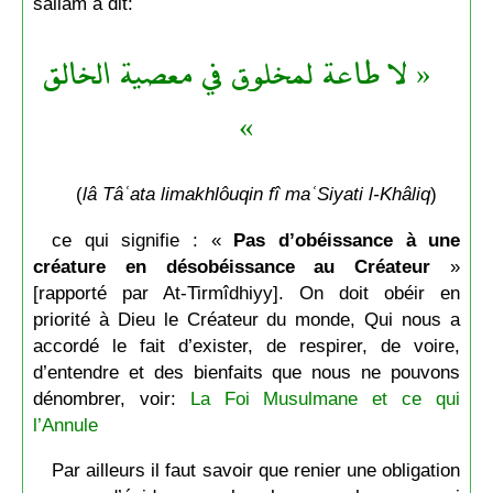
sallam a dit:
« لا طاعة لمخلوق في معصية الخالق
»
(
lâ Tâʿata limakhlôuqin fî maʿSiyati l-Khâliq
)
ce qui signifie : «
Pas d’obéissance à une
créature en désobéissance au Créateur
»
[rapporté par At-Tirmîdhiyy]. On doit obéir en
priorité à Dieu le Créateur du monde, Qui nous a
accordé le fait d’exister, de respirer, de voire,
d’entendre et des bienfaits que nous ne pouvons
dénombrer, voir:
La Foi Musulmane et ce qui
l’Annule
Par ailleurs il faut savoir que renier une obligation