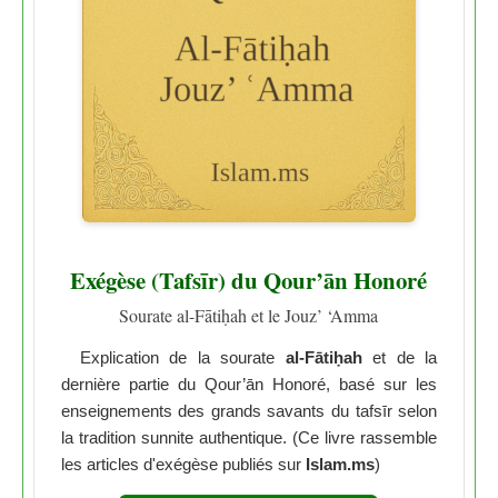
Exégèse (Tafsīr) du Qour’ān Honoré
Sourate al-Fātiḥah et le Jouz’ ‘Amma
Explication de la sourate
al-Fātiḥah
et de la
dernière partie du Qour’ān Honoré, basé sur les
enseignements des grands savants du tafsīr selon
la tradition sunnite authentique. (Ce livre rassemble
les articles d'exégèse publiés sur
Islam.ms
)