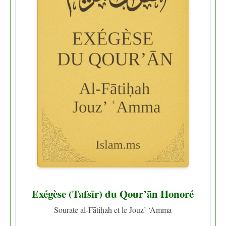
Exégèse (Tafsīr) du Qour’ān Honoré
Sourate al-Fātiḥah et le Jouz’ ‘Amma