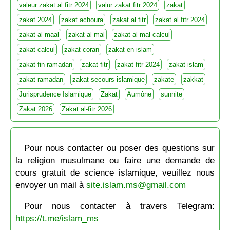
valeur zakat al fitr 2024
valur zakat fitr 2024
zakat
zakat 2024
zakat achoura
zakat al fitr
zakat al fitr 2024
zakat al maal
zakat al mal
zakat al mal calcul
zakat calcul
zakat coran
zakat en islam
zakat fin ramadan
zakat fitr
zakat fitr 2024
zakat islam
zakat ramadan
zakat secours islamique
zakate
zakkat
Jurisprudence Islamique
Zakat
Aumône
sunnite
Zakāt 2026
Zakāt al-fitr 2026
Pour nous contacter ou poser des questions sur
la religion musulmane ou faire une demande de
cours gratuit de science islamique, veuillez nous
envoyer un mail à
site.islam.ms@gmail.com
Pour nous contacter à travers Telegram:
https://t.me/islam_ms