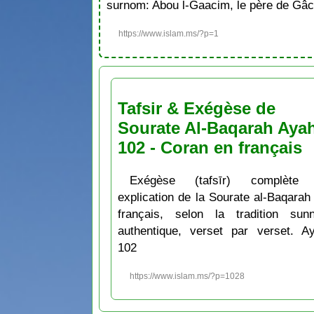
surnom: Abou l-Gaacim, le père de Gâc
https://www.islam.ms/?p=1
Tafsir & Exégèse de
Sourate Al-Baqarah Aya
102 - Coran en français
Exégèse (tafsīr) complète 
explication de la Sourate al-Baqarah
français, selon la tradition sunn
authentique, verset par verset. A
102
https://www.islam.ms/?p=1028