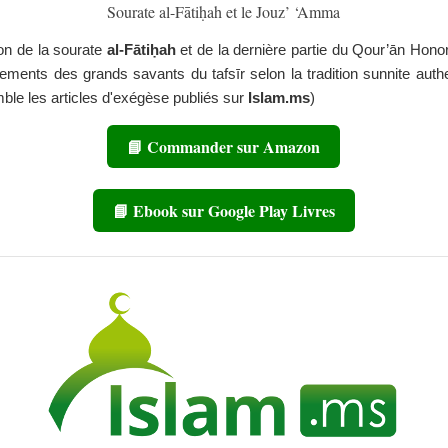
Sourate al-Fātiḥah et le Jouz’ ‘Amma
ion de la sourate
al-Fātiḥah
et de la dernière partie du Qour’ān Hono
ements des grands savants du tafsīr selon la tradition sunnite auth
mble les articles d'exégèse publiés sur
Islam.ms
)
📘 Commander sur Amazon
📘 Ebook sur Google Play Livres