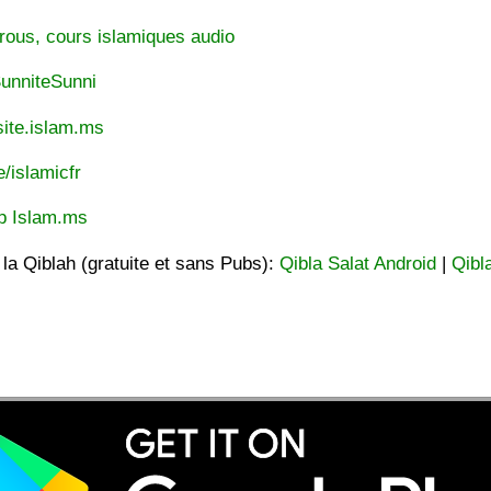
rous, cours islamiques audio
unniteSunni
ite.islam.ms
e/islamicfr
p Islam.ms
t la Qiblah (gratuite et sans Pubs):
Qibla Salat Android
|
Qibl