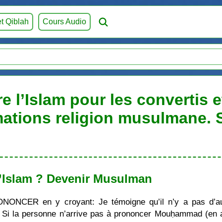
et Qiblah
Cours Audio
e l’Islam pour les convertis e
mations religion musulmane.
’Islam ? Devenir Musulman
ONONCER en y croyant: Je témoigne qu’il n’y a pas d’au
i la personne n’arrive pas à prononcer Mouḥammad (en ara