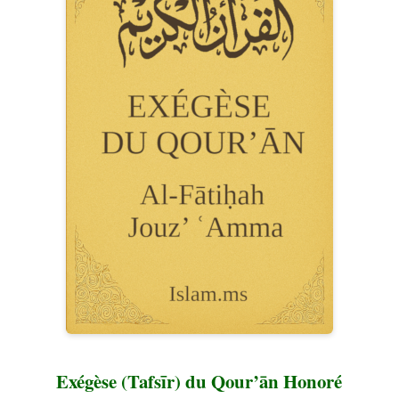
Exégèse (Tafsīr) du Qour’ān Honoré