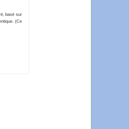
ré, basé sur
entique. (Ce