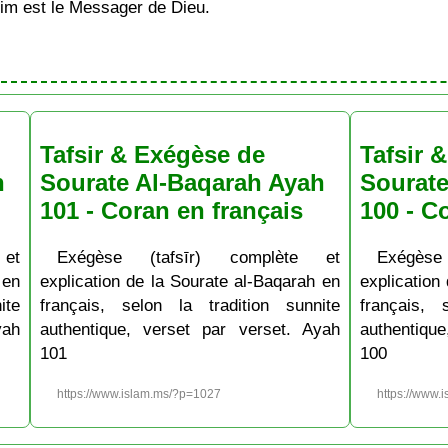
im est le Messager de Dieu.
Tafsir & Exégèse de
Tafsir 
h
Sourate Al-Baqarah Ayah
Sourate
101 - Coran en français
100 - C
et
Exégèse (tafsīr) complète et
Exégèse
 en
explication de la Sourate al-Baqarah en
explication
ite
français, selon la tradition sunnite
français, 
yah
authentique, verset par verset. Ayah
authentiqu
101
100
https://www.islam.ms/?p=1027
https://www.