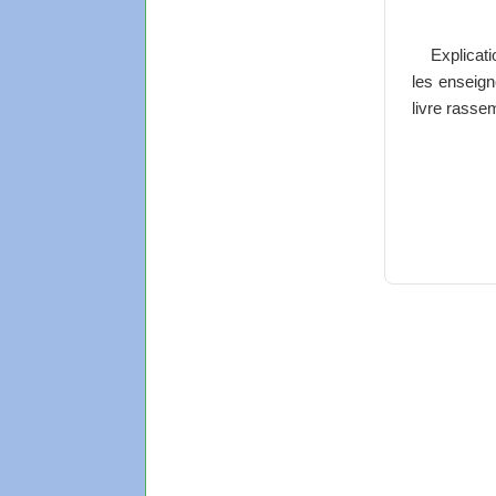
Explicat
les enseign
livre rasse