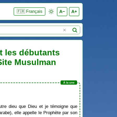
A−
A+
🇫🇷 Français
t les débutants
 Site Musulman
tre dieu que Dieu et je témoigne que
be), elle appelle le Prophète par son