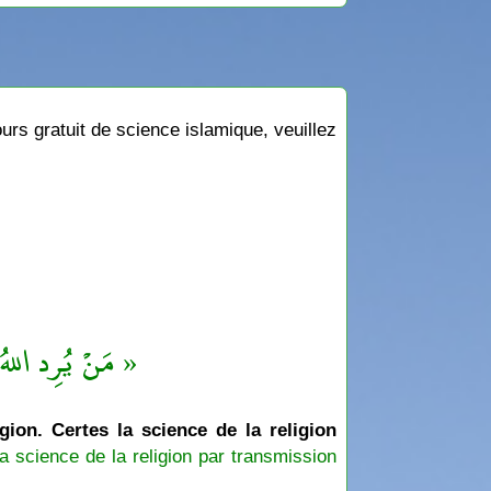
rs gratuit de science islamique, veuillez
مَنْ يُرِد اللهُ ب »
igion. Certes la science de la religion
a science de la religion par transmission