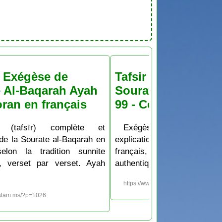
& Exégèse de
Tafsir & Exégèse d
 Al-Baqarah Ayah
Sourate Al-Baqara
oran en français
99 - Coran en franç
 (tafsīr) complète et
Exégèse (tafsīr) co
 de la Sourate al-Baqarah en
explication de la Sourate al
selon la tradition sunnite
français, selon la tradit
e, verset par verset. Ayah
authentique, verset par vers
https://www.islam.ms/?p=1025
islam.ms/?p=1026