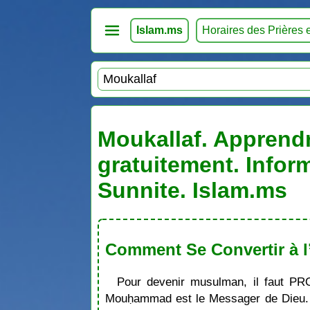
Islam.ms
Horaires des Prières 
Moukallaf. Apprendr
gratuitement. Infor
Sunnite. Islam.ms
Comment Se Convertir à l
Pour devenir musulman, il faut PR
Mouḥammad est le Messager de Dieu. S