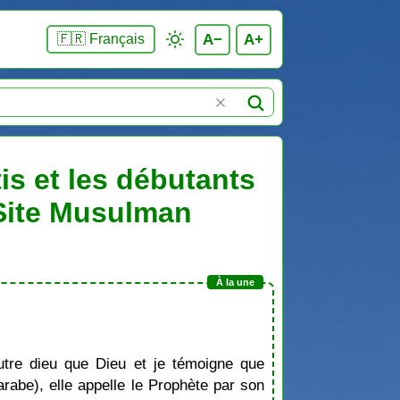
A−
A+
🇫🇷 Français
is et les débutants
 Site Musulman
tre dieu que Dieu et je témoigne que
be), elle appelle le Prophète par son