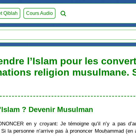
et Qiblah
Cours Audio
ndre l’Islam pour les convert
mations religion musulmane.
’Islam ? Devenir Musulman
ONONCER en y croyant: Je témoigne qu’il n’y a pas d’au
i la personne n’arrive pas à prononcer Mouḥammad (en ara