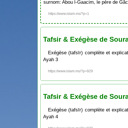
surnom: Abou l-Gaacim, le père de Gâc
https://www.islam.ms/?p=1
Tafsir & Exégèse de Soura
Exégèse (tafsīr) complète et explicat
Ayah 3
https://www.islam.ms/?p=929
Tafsir & Exégèse de Soura
Exégèse (tafsīr) complète et explicat
Ayah 4