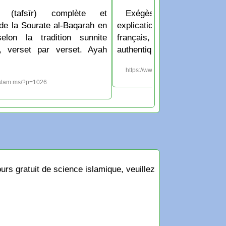
 (tafsīr) complète et
Exégèse (tafsīr) co
 de la Sourate al-Baqarah en
explication de la Sourate al
selon la tradition sunnite
français, selon la tradit
e, verset par verset. Ayah
authentique, verset par vers
https://www.islam.ms/?p=1025
islam.ms/?p=1026
rs gratuit de science islamique, veuillez