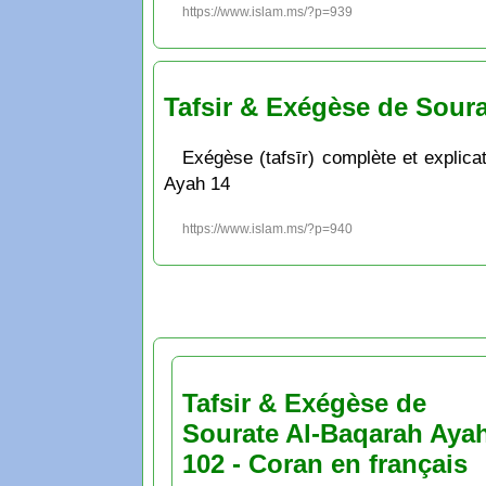
https://www.islam.ms/?p=939
Tafsir & Exégèse de Soura
Exégèse (tafsīr) complète et explicat
Ayah 14
https://www.islam.ms/?p=940
Tafsir & Exégèse de
Sourate Al-Baqarah Aya
102 - Coran en français