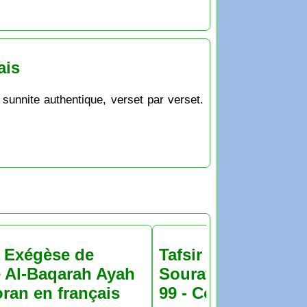
ais
 sunnite authentique, verset par verset.
& Exégèse de
Tafsir & Exégèse d
 Al-Baqarah Ayah
Sourate Al-Baqara
oran en français
99 - Coran en franç