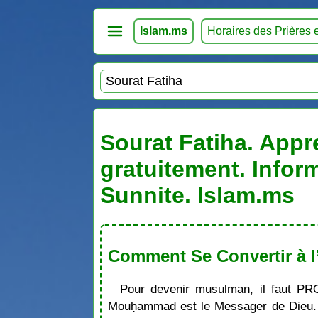
Islam.ms
Horaires des Prières 
Sourat Fatiha. Appre
gratuitement. Infor
Sunnite. Islam.ms
Comment Se Convertir à l
Pour devenir musulman, il faut PR
Mouḥammad est le Messager de Dieu. S