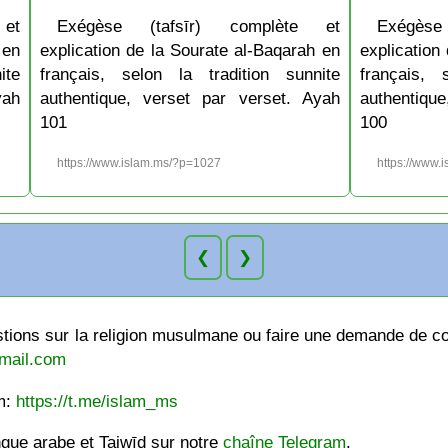
et
Exégèse (tafsīr) complète et
Exégèse
 en
explication de la Sourate al-Baqarah en
explication
ite
français, selon la tradition sunnite
français, 
yah
authentique, verset par verset. Ayah
authentiqu
101
100
https://www.islam.ms/?p=1027
https://www.
❮
❯
ions sur la religion musulmane ou faire une demande de cou
mail.com
am:
https://t.me/islam_ms
ngue arabe et Tajwīd sur notre
chaîne Telegram
.