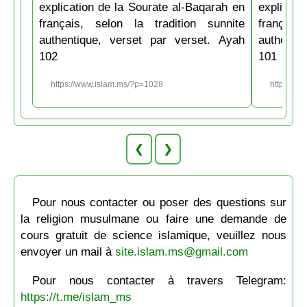
explication de la Sourate al-Baqarah en
explicati
français, selon la tradition sunnite
français
authentique, verset par verset. Ayah
authenti
102
101
https://www.islam.ms/?p=1028
https://w
❮
❯
Pour nous contacter ou poser des questions sur
la religion musulmane ou faire une demande de
cours gratuit de science islamique, veuillez nous
envoyer un mail à
site.islam.ms@gmail.com
Pour nous contacter à travers Telegram:
https://t.me/islam_ms