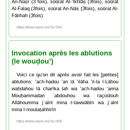
An-Naṣr (3 fois), soūrat Al-’Ikhlāṣ (3fois), soūrat
Al-Falaq (3fois), soūrat An-Nās (3fois), soūrat Al-
Fātihah (3fois)
https://www.islam.ms/?p=504
Invocation après les ablutions
(le wouḍou’)
Voici ce qu’on dit après avoir fait les [petites]
ablutions: ’ach-hadou ’an lā ’ilāha ’il-la l-Lāhou
waḥdahou lā charīka lah wa ’ach-hadou ’anna
Mouḥammadan ʿabdouhou wa raçoūlouh
Allāhoumma jʿalnī mina t-tawwābīn wa jʿalnī
mina l-moutaṭahhirīn
https://www.islam.ms/?p=468