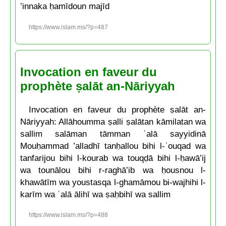
’innaka ḥamīdoun majīd
https://www.islam.ms/?p=487
Invocation en faveur du
prophète ṣalāt an-Nāriyyah
Invocation en faveur du prophète ṣalāt an-
Nāriyyah: Allāhoumma ṣalli ṣalātan kāmilatan wa
sallim salāman tāmman ʿalā sayyidinā
Mouḥammad ’alladhī tanḥallou bihi l-ʿouqad wa
tanfarijou bihi l-kourab wa touqḍā bihi l-ḥawā’ij
wa tounālou bihi r-raghā’ib wa ḥousnou l-
khawātīm wa youstasqa l-ghamāmou bi-wajhihi l-
karīm wa ʿalā ālihī wa ṣaḥbihī wa sallim
https://www.islam.ms/?p=488