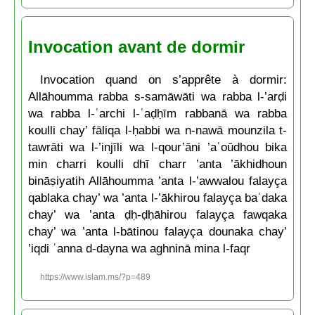
Invocation avant de dormir
Invocation quand on s’apprête à dormir:
Allāhoumma rabba s-samāwāti wa rabba l-’arḍi
wa rabba l-ʿarchi l-ʿaḍḥīm rabbanā wa rabba
koulli chay’ fāliqa l-ḥabbi wa n-nawā mounzila t-
tawrāti wa l-’injīli wa l-qour’āni ’aʿoūdhou bika
min charri koulli dhī charr ’anta ’ākhidhoun
bināṣiyatih Allāhoumma ’anta l-’awwalou falayça
qablaka chay’ wa ’anta l-’ākhirou falayça baʿdaka
chay’ wa ’anta ḍḥ-ḍḥāhirou falayça fawqaka
chay’ wa ’anta l-bātinou falayça dounaka chay’
’iqdi ʿanna d-dayna wa aghninā mina l-faqr
https://www.islam.ms/?p=489