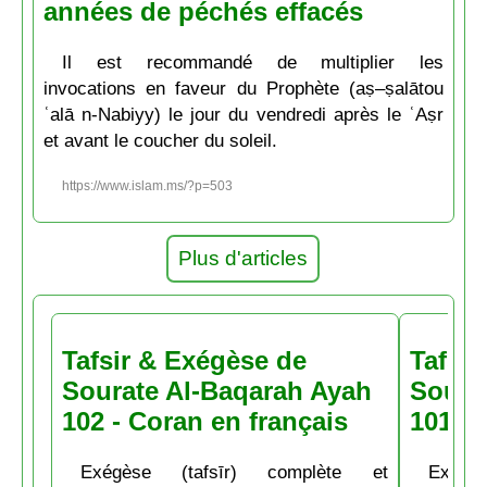
années de péchés effacés
Il est recommandé de multiplier les
invocations en faveur du Prophète (aṣ–ṣalātou
ʿalā n-Nabiyy) le jour du vendredi après le ʿAṣr
et avant le coucher du soleil.
https://www.islam.ms/?p=503
Plus d'articles
Tafsir & Exégèse de
Tafsir
Sourate Al-Baqarah Ayah
Soura
102 - Coran en français
101 - 
Exégèse (tafsīr) complète et
Exégè