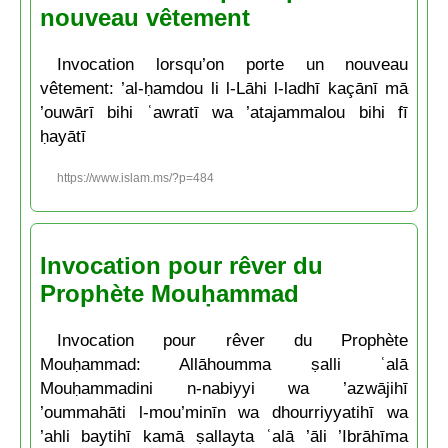
nouveau vêtement
Invocation lorsqu’on porte un nouveau
vêtement: ’al-ḥamdou li l-Lāhi l-ladhī kaçānī mā
’ouwārī bihi ʿawratī wa ’atajammalou bihi fī
ḥayātī
https://www.islam.ms/?p=484
Invocation pour rêver du
Prophète Mouḥammad
Invocation pour rêver du Prophète
Mouḥammad: Allāhoumma ṣalli ʿalā
Mouḥammadini n-nabiyyi wa ’azwājihī
’oummahāti l-mou’minīn wa dhourriyyatihī wa
’ahli baytihī kamā ṣallayta ʿalā ’āli ’Ibrāhīma