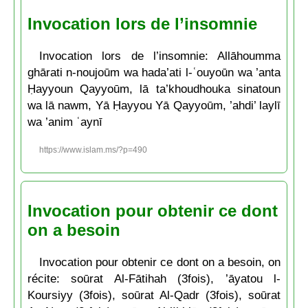
Invocation lors de l’insomnie
Invocation lors de l’insomnie: Allāhoumma
ghārati n-noujoūm wa hada’ati l-ʿouyoūn wa ’anta
Ḥayyoun Qayyoūm, lā ta’khoudhouka sinatoun
wa lā nawm, Yā Ḥayyou Yā Qayyoūm, ’ahdi’ laylī
wa ’anim ʿaynī
https://www.islam.ms/?p=490
Invocation pour obtenir ce dont
on a besoin
Invocation pour obtenir ce dont on a besoin, on
récite: soūrat Al-Fātihah (3fois), ’āyatou l-
Koursiyy (3fois), soūrat Al-Qadr (3fois), soūrat