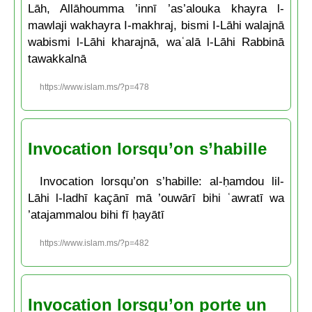
Lāh, Allāhoumma ’innī ’as’alouka khayra l-
mawlaji wakhayra I-makhraj, bismi I-Lāhi walajnā
wabismi l-Lāhi kharajnā, waʿalā l-Lāhi Rabbinā
tawakkalnā
https://www.islam.ms/?p=478
Invocation lorsqu’on s’habille
Invocation lorsqu’on s’habille: al-ḥamdou lil-
Lāhi l-ladhī kaçānī mā ’ouwārī bihi ʿawratī wa
’atajammalou bihi fī ḥayātī
https://www.islam.ms/?p=482
Invocation lorsqu’on porte un