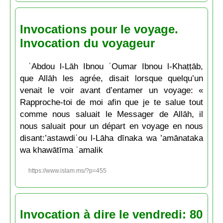
Invocations pour le voyage.
Invocation du voyageur
ʿAbdou l-Lāh Ibnou ʿOumar Ibnou l-Khaṭṭāb,
que Allāh les agrée, disait lorsque quelqu’un
venait le voir avant d’entamer un voyage: «
Rapproche-toi de moi afin que je te salue tout
comme nous saluait le Messager de Allāh, il
nous saluait pour un départ en voyage en nous
disant:’astawdiʿou l-Lāha dīnaka wa ’amānataka
wa khawātīma ʿamalik
https://www.islam.ms/?p=455
Invocation à dire le vendredi: 80