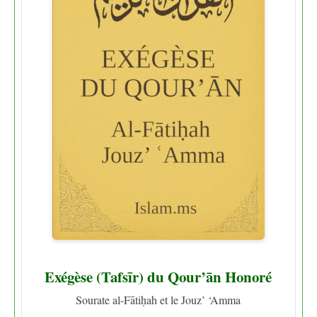
Exégèse (Tafsīr) du Qour’ān Honoré
Sourate al-Fātiḥah et le Jouz’ ‘Amma