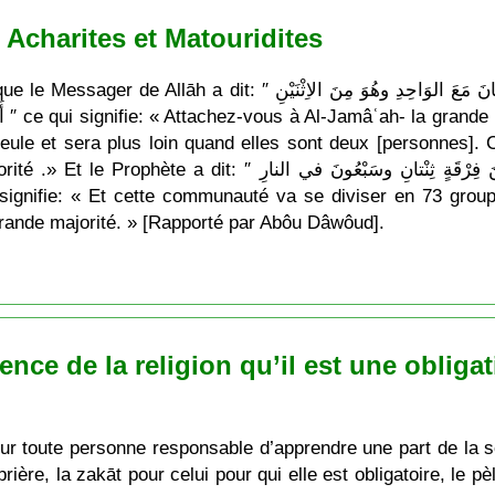
Acharites et Matouridites
عَلَيْكُمْ بِالجَماعَةِ وإِيَّاكُمْ والفُرْقَةَ فَإِنَّ الشَّيْطَانَ مَعَ الوَاحِدِ 
 le
le et sera plus loin quand elles sont deux [personnes]. Cel
وَإِنَّ هَذِهِ الـمِلَّةَ سَتَفْتَرِقُ عَلى ثَلاثٍ وسَبْعِينَ فِرْقَةٍ ثِنْ
 grande majorité. » [Rapporté par Abôu Dâwôud].
ience de la religion qu’il est une oblig
our toute personne responsable d’apprendre une part de la s
 prière, la zakāt pour celui pour qui elle est obligatoire, le p