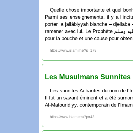
Quelle chose importante et quel bonheur de profiter de c
Parmi ses enseignements, il y a l’incit
porter la jallâbiyyah blanche – djellab
ramener avec lui. Le Prophète صلى الله عليه وسلم a dit : « السواك مطهرةٌ للفم ومرضاةٌ للرب » qui signifie : « Le siwâk est une purification
pour la bouche et une cause pour obteni
https://www.islam.ms/?p=178
Les Musulmans Sunnites A
Les sunnites Acharites du nom de l
Il fut un savant éminent et a été sur
Al-Matouridiyy, contemporain de l’Imam
https://www.islam.ms/?p=43