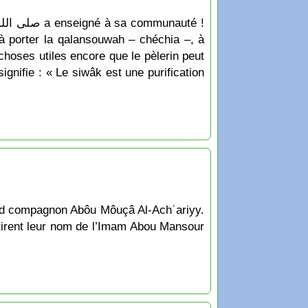
, à porter la qalansouwah – chéchia –, à
choses utiles encore que le pèlerin peut
and compagnon Abôu Môuçâ Al-Achʿariyy.
tirent leur nom de l’Imam Abou Mansour