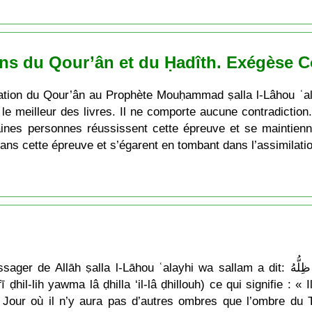
ons du Qour’ân et du Ḥadîth. Exégèse 
vélation du Qour’ân au Prophète Mouḥammad ṣalla l-Lâhou ʿa
t le meilleur des livres. Il ne comporte aucune contradiction
aines personnes réussissent cette épreuve et se maintienne
 dans cette épreuve et s’égarent en tombant dans l’assimilati
ʿalayhi wa sallam a dit: سَبْعَةٌ يُظِلُّهُمُ اللَّهُ فِي ظِلِّهِ يَوْمَ لاَ ظِلَّ إِلاَّ ظِلُّهُ
ḍhil-lih yawma lâ ḍhilla ‘il-lâ ḍhillouh) ce qui signifie : 
 Jour où il n’y aura pas d’autres ombres que l’ombre du T