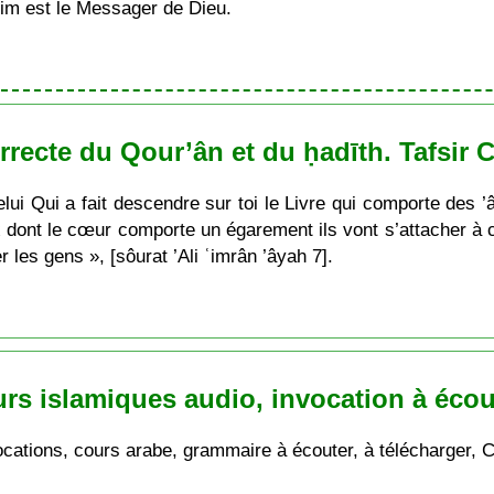
im est le Messager de Dieu.
rrecte du Qour’ân et du ḥadīth. Tafsir 
Celui Qui a fait descendre sur toi le Livre qui comporte des ’
x dont le cœur comporte un égarement ils vont s’attacher à c
 les gens », [sôurat ’Ali ʿimrân ’âyah 7].
rs islamiques audio, invocation à éco
ocations, cours arabe, grammaire à écouter, à télécharger,