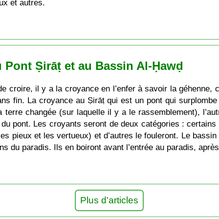
ux et autres.
u Pont Ṣirāṭ et au Bassin Al-Ḥawḍ
e croire, il y a la croyance en l’enfer à savoir la géhenne, c
ns fin. La croyance au Ṣirāṭ qui est un pont qui surplombe 
 terre changée (sur laquelle il y a le rassemblement), l’autr
g du pont. Les croyants seront de deux catégories : certains
les pieux et les vertueux) et d’autres le fouleront. Le bassin
s du paradis. Ils en boiront avant l’entrée au paradis, après
Plus d'articles