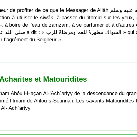
e que le Messager de Allāh صلى الله عليه وسلم a enseigné à sa communauté !
ation à utiliser le siwâk, à passer du ‘ithmid sur les yeux
a –, à boire de l’eau de zamzam, à se parfumer et à d’autres 
r l’agrément du Seigneur ».
charites et Matouridites
’Imam Abôu l-Haçan Al-’Achʿariyy de la descendance du gr
nommé l’Imam de Ahlou s-Sounnah. Les savants Matouridites 
 Al-’Achʿariyy