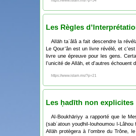
https://www.islam.ms/?p=54
Les Règles d’Interprétati
Allāh taʿâlâ a fait descendre la ré
Le Qour’ân est un livre révélé, et c’es
livre une épreuve pour les gens. Cert
l’unicité de Allāh, et d’autres échouent
https://www.islam.ms/?p=21
Les ḥadīth non explicites
Al-Boukhāriyy a rapporté que le Messager de Allāh ṣalla l-Lāhou 
(sabʿatoun youḍhil-louhoumou l-Lâhou fī 
Allāh protègera à l’ombre du Trône, le