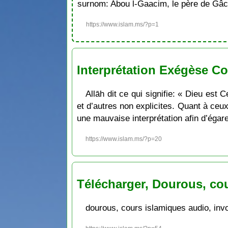
surnom: Abou l-Gaacim, le père de Gâc
https://www.islam.ms/?p=1
Interprétation Exégèse Co
Allāh dit ce qui signifie: « Dieu est 
et d’autres non explicites. Quant à ceu
une mauvaise interprétation afin d’égarer
https://www.islam.ms/?p=20
Télécharger, Dourous, cou
dourous, cours islamiques audio, inv