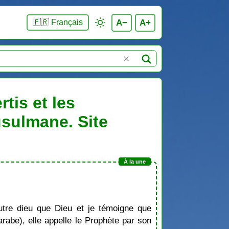
A−
A+
🇫🇷 Français
tis et les
usulmane. Site
tre dieu que Dieu et je témoigne que
be), elle appelle le Prophète par son