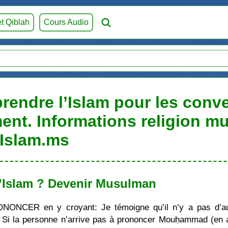
et Qiblah
Cours Audio
endre l’Islam pour les conver
ent. Informations religion m
Islam.ms
’Islam ? Devenir Musulman
ONONCER en y croyant: Je témoigne qu’il n’y a pas d’au
i la personne n’arrive pas à prononcer Mouḥammad (en ara