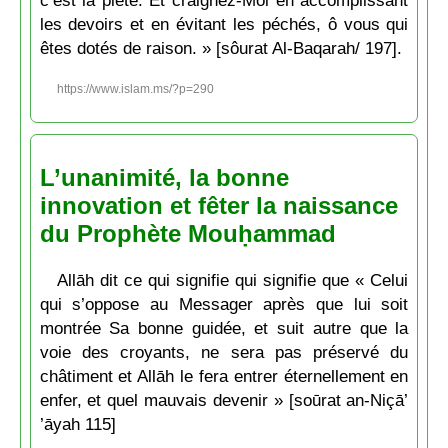
les devoirs et en évitant les péchés, ô vous qui
êtes dotés de raison. » [sôurat Al-Baqarah/ 197].
https://www.islam.ms/?p=290
L’unanimité, la bonne
innovation et fêter la naissance
du Prophète Mouḥammad
Allāh dit ce qui signifie qui signifie que « Celui
qui s’oppose au Messager après que lui soit
montrée Sa bonne guidée, et suit autre que la
voie des croyants, ne sera pas préservé du
châtiment et Allāh le fera entrer éternellement en
enfer, et quel mauvais devenir » [soūrat an-Niçā’
’āyah 115]