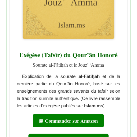
Exégèse (Tafsīr) du Qour’ān Honoré
Sourate al-Fātiḥah et le Jouz’ ‘Amma
Explication de la sourate
al-Fātiḥah
et de la
dernière partie du Qour’ān Honoré, basé sur les
enseignements des grands savants du tafsīr selon
la tradition sunnite authentique. (Ce livre rassemble
les articles d'exégèse publiés sur
Islam.ms
)
📘 Commander sur Amazon