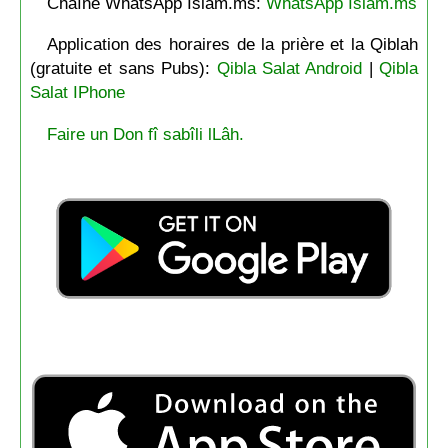
Chaîne WhatsApp Islam.ms:
WhatsApp Islam.ms
Application des horaires de la prière et la Qiblah
(gratuite et sans Pubs):
Qibla Salat Android
|
Qibla
Salat IPhone
Faire un Don fî sabîli lLâh.