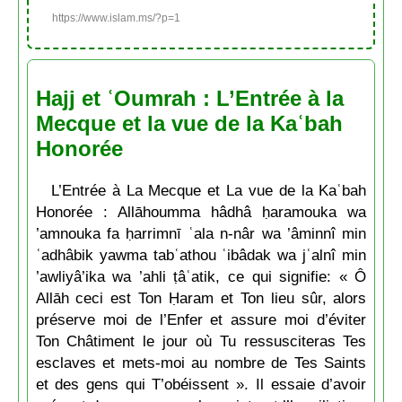
https://www.islam.ms/?p=1
Hajj et ʿOumrah : L’Entrée à la
Mecque et la vue de la Kaʿbah
Honorée
L’Entrée à La Mecque et La vue de la Kaʿbah
Honorée : Allāhoumma hâdhâ ḥaramouka wa
’amnouka fa ḥarrimnī ʿala n-nâr wa ’âminnî min
ʿadhâbik yawma tabʿathou ʿibâdak wa jʿalnî min
’awliyâ’ika wa ’ahli ṭâʿatik, ce qui signifie: « Ô
Allāh ceci est Ton Ḥaram et Ton lieu sûr, alors
préserve moi de l’Enfer et assure moi d’éviter
Ton Châtiment le jour où Tu ressusciteras Tes
esclaves et mets-moi au nombre de Tes Saints
et des gens qui T’obéissent ». Il essaie d’avoir