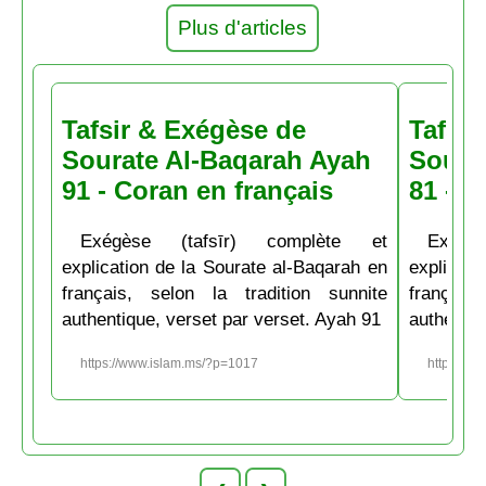
Plus d'articles
Tafsir & Exégèse de
Tafsir
Sourate Al-Baqarah Ayah
Soura
91 - Coran en français
81 - C
Exégèse (tafsīr) complète et
Exégè
explication de la Sourate al-Baqarah en
explicati
français, selon la tradition sunnite
français
authentique, verset par verset. Ayah 91
authentiq
https://www.islam.ms/?p=1017
https://w