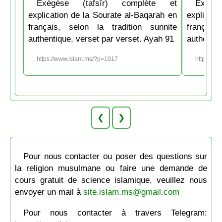
Exégèse (tafsīr) complète et
Exégè
explication de la Sourate al-Baqarah en
explicati
français, selon la tradition sunnite
français
authentique, verset par verset. Ayah 91
authentiq
https://www.islam.ms/?p=1017
https://w
❮
❯
Pour nous contacter ou poser des questions sur
la religion musulmane ou faire une demande de
cours gratuit de science islamique, veuillez nous
envoyer un mail à
site.islam.ms@gmail.com
Pour nous contacter à travers Telegram: