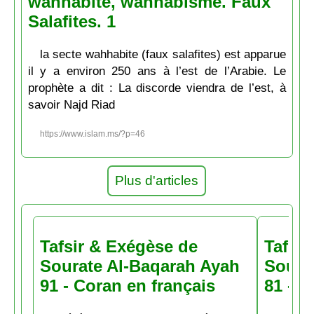
wahhabite, wahhabisme. Faux
Salafites. 1
la secte wahhabite (faux salafites) est apparue
il y a environ 250 ans à l’est de l’Arabie. Le
prophète a dit : La discorde viendra de l’est, à
savoir Najd Riad
https://www.islam.ms/?p=46
Plus d'articles
Tafsir & Exégèse de
Tafsir
Sourate Al-Baqarah Ayah
Soura
91 - Coran en français
81 - C