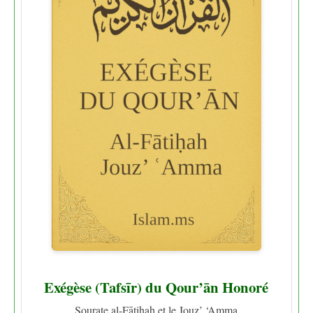
Exégèse (Tafsīr) du Qour’ān Honoré
Sourate al-Fātiḥah et le Jouz’ ‘Amma