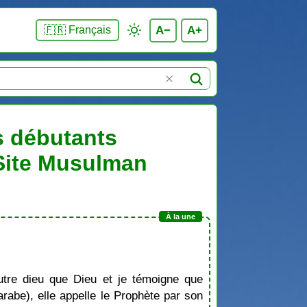
A−
A+
🇫🇷 Français
es débutants
 Site Musulman
tre dieu que Dieu et je témoigne que
be), elle appelle le Prophète par son