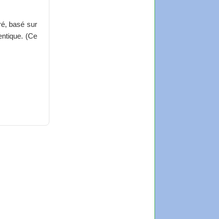
ré, basé sur
entique. (Ce