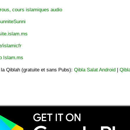
rous, cours islamiques audio
unniteSunni
ite.islam.ms
e/islamicfr
p Islam.ms
t la Qiblah (gratuite et sans Pubs):
Qibla Salat Android
|
Qibl