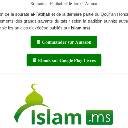
Sourate al-Fātiḥah et le Jouz’ ‘Amma
ion de la sourate
al-Fātiḥah
et de la dernière partie du Qour’ān Hono
ements des grands savants du tafsīr selon la tradition sunnite auth
mble les articles d'exégèse publiés sur
Islam.ms
)
📘 Commander sur Amazon
📘 Ebook sur Google Play Livres