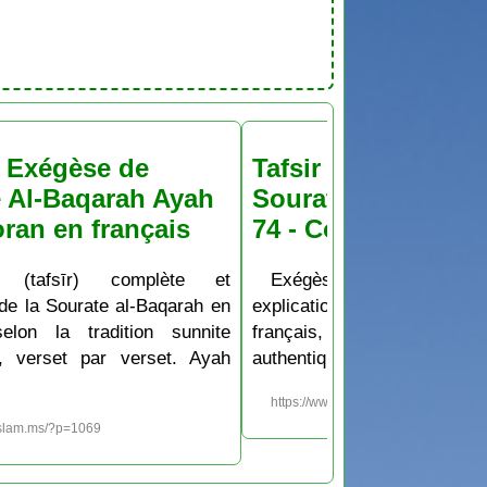
& Exégèse de
Tafsir & Exégèse d
 Al-Baqarah Ayah
Sourate Al-Baqara
oran en français
74 - Coran en franç
 (tafsīr) complète et
Exégèse (tafsīr) co
 de la Sourate al-Baqarah en
explication de la Sourate al
selon la tradition sunnite
français, selon la tradit
e, verset par verset. Ayah
authentique, verset par vers
https://www.islam.ms/?p=1000
islam.ms/?p=1069