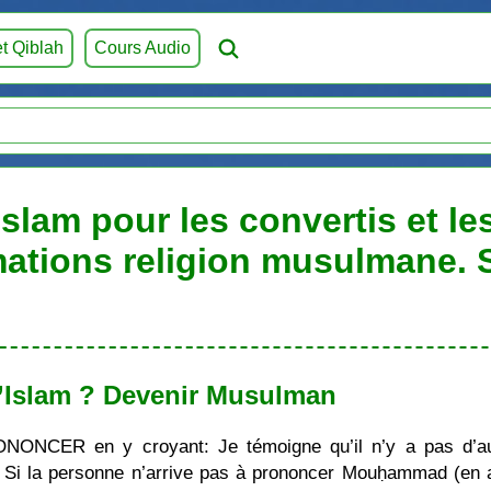
et Qiblah
Cours Audio
Islam pour les convertis et l
mations religion musulmane.
’Islam ? Devenir Musulman
ONONCER en y croyant: Je témoigne qu’il n’y a pas d’au
i la personne n’arrive pas à prononcer Mouḥammad (en ara