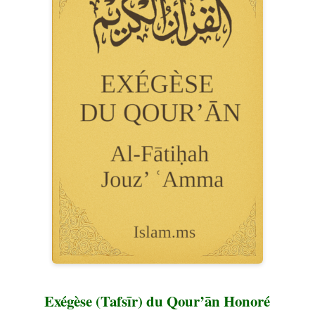
Exégèse (Tafsīr) du Qour’ān Honoré