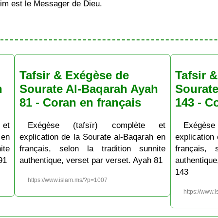
im est le Messager de Dieu.
Tafsir & Exégèse de
Tafsir 
h
Sourate Al-Baqarah Ayah
Sourate
81 - Coran en français
143 - C
et
Exégèse (tafsīr) complète et
Exégèse
 en
explication de la Sourate al-Baqarah en
explication
ite
français, selon la tradition sunnite
français, 
91
authentique, verset par verset. Ayah 81
authentiqu
143
https://www.islam.ms/?p=1007
https://www.