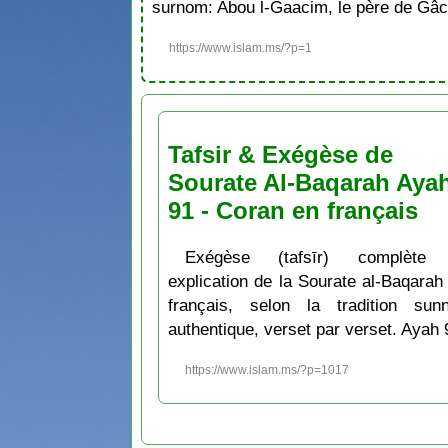
surnom: Abou l-Gaacim, le père de Gâc
https://www.islam.ms/?p=1
Tafsir & Exégèse de
Sourate Al-Baqarah Aya
91 - Coran en français
Exégèse (tafsīr) complète 
explication de la Sourate al-Baqarah
français, selon la tradition sunn
authentique, verset par verset. Ayah 
https://www.islam.ms/?p=1017