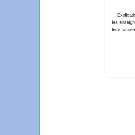
Explicat
les enseign
livre rasse