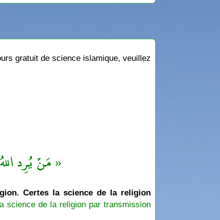
rs gratuit de science islamique, veuillez
مَنْ يُرِد اللهُ ب »
igion. Certes la science de la religion
a science de la religion par transmission