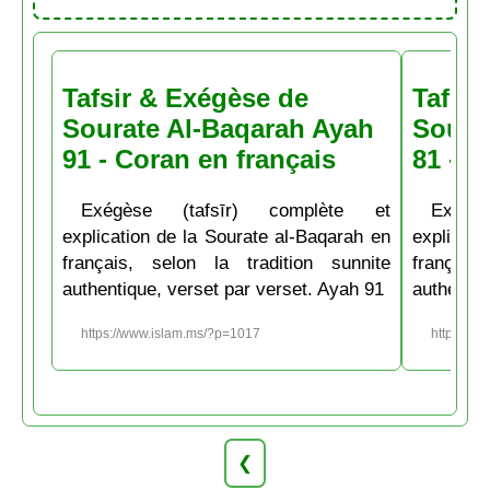
Tafsir & Exégèse de
Tafsir
Sourate Al-Baqarah Ayah
Soura
91 - Coran en français
81 - C
Exégèse (tafsīr) complète et
Exégè
explication de la Sourate al-Baqarah en
explicati
français, selon la tradition sunnite
français
authentique, verset par verset. Ayah 91
authentiq
https://www.islam.ms/?p=1017
https://w
❮