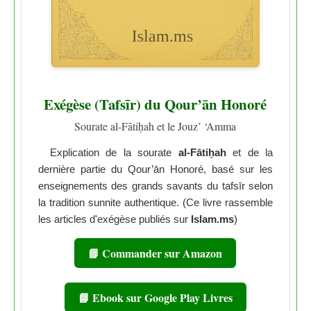
Exégèse (Tafsīr) du Qour’ān Honoré
Sourate al-Fātiḥah et le Jouz’ ‘Amma
Explication de la sourate
al-Fātiḥah
et de la
dernière partie du Qour’ān Honoré, basé sur les
enseignements des grands savants du tafsīr selon
la tradition sunnite authentique. (Ce livre rassemble
les articles d'exégèse publiés sur
Islam.ms
)
📘 Commander sur Amazon
📘 Ebook sur Google Play Livres