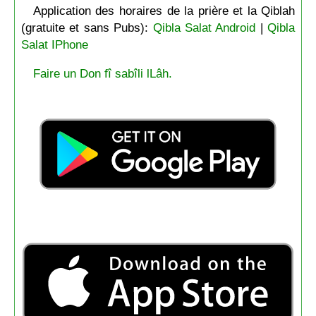
Application des horaires de la prière et la Qiblah
(gratuite et sans Pubs):
Qibla Salat Android
|
Qibla
Salat IPhone
Faire un Don fî sabîli lLâh.