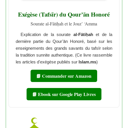
Exégèse (Tafsīr) du Qour’ān Honoré
Sourate al-Fātiḥah et le Jouz’ ‘Amma
Explication de la sourate
al-Fātiḥah
et de la
dernière partie du Qour’ān Honoré, basé sur les
enseignements des grands savants du tafsīr selon
la tradition sunnite authentique. (Ce livre rassemble
les articles d'exégèse publiés sur
Islam.ms
)
📘 Commander sur Amazon
📘 Ebook sur Google Play Livres