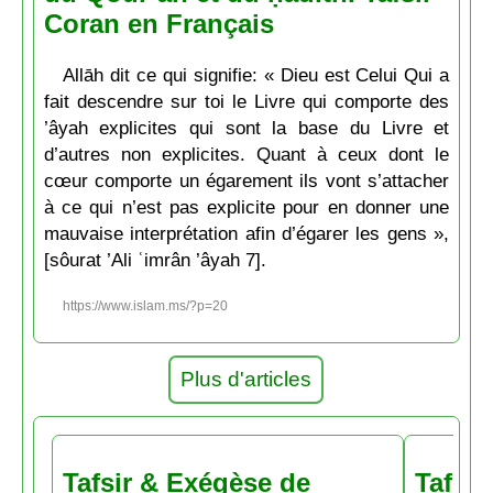
Coran en Français
Allāh dit ce qui signifie: « Dieu est Celui Qui a
fait descendre sur toi le Livre qui comporte des
’âyah explicites qui sont la base du Livre et
d’autres non explicites. Quant à ceux dont le
cœur comporte un égarement ils vont s’attacher
à ce qui n’est pas explicite pour en donner une
mauvaise interprétation afin d’égarer les gens »,
[sôurat ’Ali ʿimrân ’âyah 7].
https://www.islam.ms/?p=20
Plus d'articles
Tafsir & Exégèse de
Tafsir