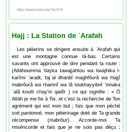
https://www.islam.ms/?p=574
Hajj : La Station de ʿArafah
Les pèlerins se dirigent ensuite à ʿArafah qui
est une montagne connue là-bas. Certains
savants ont approuvé de dire pendant la route :
(Allāhoumma ’ilayka tawajjahtou wa liwajhika l-
karîmi ’aradt, fajʿal dhanbî maghfôurâ wa Ḥajjî
mabrôurâ wa rḥamnî wa lâ toukhayyibnî ’innaka
ʿalâ koulli chay’in qadîr ) ce qui signifie : « Ô
Allāh je me fie à Toi, et c’est la recherche de Ton
agrément qui est mon but ; fais que mon péché
soit pardonné, mon pèlerinage doté de Ta grande
récompense (mabrôur). Accorde-moi Ta
miséricorde et fais que je ne sois pas déçu ;