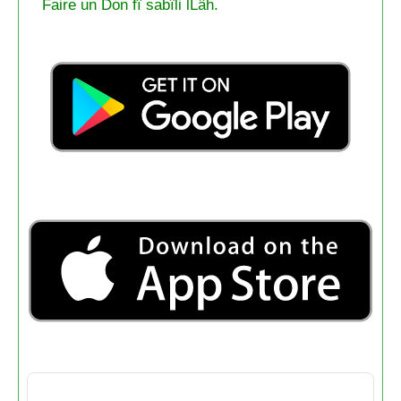
Faire un Don fî sabîli lLâh.