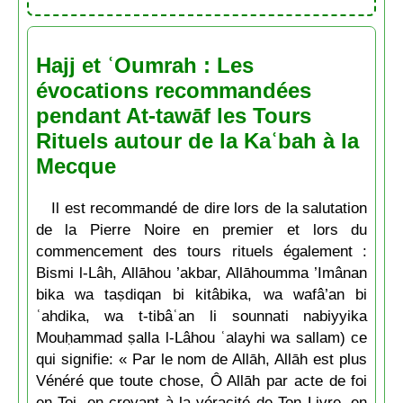
Hajj et ʿOumrah : Les
évocations recommandées
pendant At-tawāf les Tours
Rituels autour de la Kaʿbah à la
Mecque
Il est recommandé de dire lors de la salutation
de la Pierre Noire en premier et lors du
commencement des tours rituels également :
Bismi l-Lâh, Allāhou ’akbar, Allāhoumma ’Imânan
bika wa taṣdiqan bi kitâbika, wa wafâ’an bi
ʿahdika, wa t-tibâʿan li sounnati nabiyyika
Mouḥammad ṣalla l-Lâhou ʿalayhi wa sallam) ce
qui signifie: « Par le nom de Allāh, Allāh est plus
Vénéré que toute chose, Ô Allāh par acte de foi
en Toi, en croyant à la véracité de Ton Livre, en