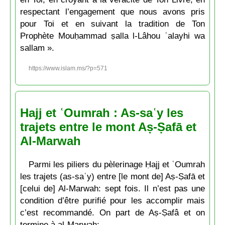
respectant l’engagement que nous avons pris
pour Toi et en suivant la tradition de Ton
Prophète Mouḥammad ṣalla l-Lâhou ʿalayhi wa
sallam ».
https://www.islam.ms/?p=571
Hajj et ʿOumrah : As-saʿy les
trajets entre le mont Aṣ-Ṣafā et
Al-Marwah
Parmi les piliers du pèlerinage Ḥajj et ʿOumrah
les trajets (as-saʿy) entre [le mont de] Aṣ-Ṣafā et
[celui de] Al-Marwah: sept fois. Il n’est pas une
condition d’être purifié pour les accomplir mais
c’est recommandé. On part de Aṣ-Ṣafâ et on
termine à al-Marwah;