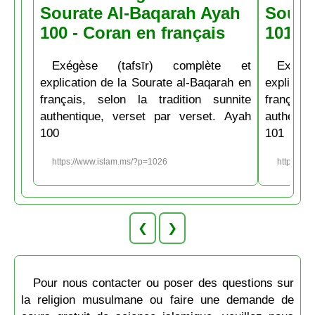
Sourate Al-Baqarah Ayah
Soura
100 - Coran en français
101 - 
Exégèse (tafsīr) complète et
Exégè
explication de la Sourate al-Baqarah en
explicati
français, selon la tradition sunnite
français
authentique, verset par verset. Ayah
authenti
100
101
https://www.islam.ms/?p=1026
https://w
❮
❯
Pour nous contacter ou poser des questions sur
la religion musulmane ou faire une demande de