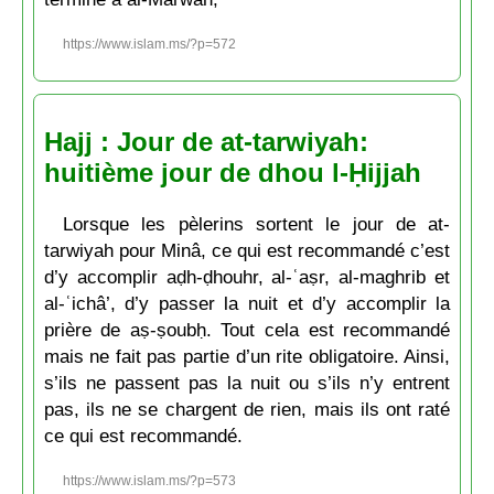
https://www.islam.ms/?p=572
Hajj : Jour de at-tarwiyah:
huitième jour de dhou l-Ḥijjah
Lorsque les pèlerins sortent le jour de at-
tarwiyah pour Minâ, ce qui est recommandé c’est
d’y accomplir aḍh-ḍhouhr, al-ʿaṣr, al-maghrib et
al-ʿichâ’, d’y passer la nuit et d’y accomplir la
prière de aṣ-ṣoubḥ. Tout cela est recommandé
mais ne fait pas partie d’un rite obligatoire. Ainsi,
s’ils ne passent pas la nuit ou s’ils n’y entrent
pas, ils ne se chargent de rien, mais ils ont raté
ce qui est recommandé.
https://www.islam.ms/?p=573