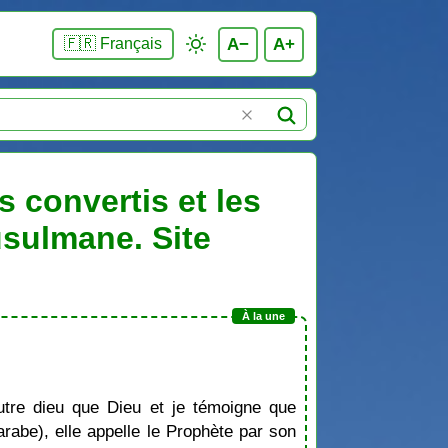
A−
A+
🇫🇷 Français
 convertis et les
usulmane. Site
tre dieu que Dieu et je témoigne que
be), elle appelle le Prophète par son