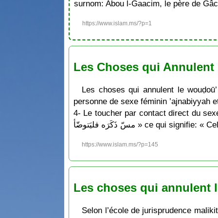
surnom: Abou l-Gaacim, le père de Gâc
https://www.islam.ms/?p=1
Les Choses qui Annulent l
Les choses qui annulent le wouḍoū’
personne de sexe féminin ’ajnabiyyah et 
4- Le toucher par contact direct du sexe
مسّ ذَكَرَه فليَتوضّأ » ce qui
https://www.islam.ms/?p=145
Les choses qui annulent l’
Selon l’école de jurisprudence malikit