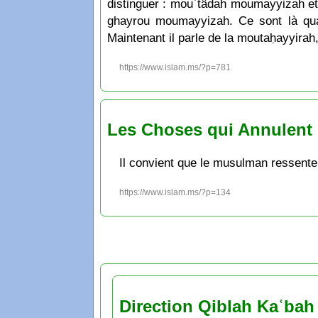
distinguer : mouʿtâdah moumayyizah et 
ghayrou moumayyizah. Ce sont là quatr
Maintenant il parle de la moutaḥayyirah,
https://www.islam.ms/?p=781
Les Choses qui Annulent l
Il convient que le musulman ressente l
https://www.islam.ms/?p=134
Direction Qiblah Kaʿbah