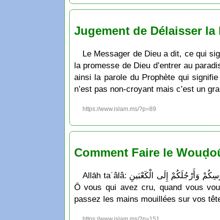
Jugement de Délaisser la 
Le Messager de Dieu a dit, ce qui sign
la promesse de Dieu d’entrer au paradis e
ainsi la parole du Prophète qui signifie
n’est pas non-croyant mais c’est un gran
https://www.islam.ms/?p=89
Comment Faire le Wouḍoū’
Allāh taʿâlâ: يَا أَيُّهَا الَّذِينَ آمَنُواْ إِذَا قُمْتُمْ إِلَى الصَّلاةِ فاغْسِلُواْ وُجُوهَكُمْ وَأَيْدِيَكُمْ إِلَى الْمَرَافِقِ وَامْسَحُواْ بِرُؤُوسِكُمْ وَأَرْجُلَكُمْ إِلَى الْكَعْبَينِ qui signifie : "
Ô vous qui avez cru, quand vous vous
passez les mains mouillées sur vos tête
https://www.islam.ms/?p=151