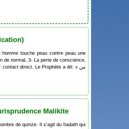
ication)
u’un homme touche peau contre peau une
’un de normal, 3- La perte de conscience,
ontact direct. Le Prophète a dit: « من
urisprudence Malikite
nombre de quinze. Il s’agit du ḥadath qui