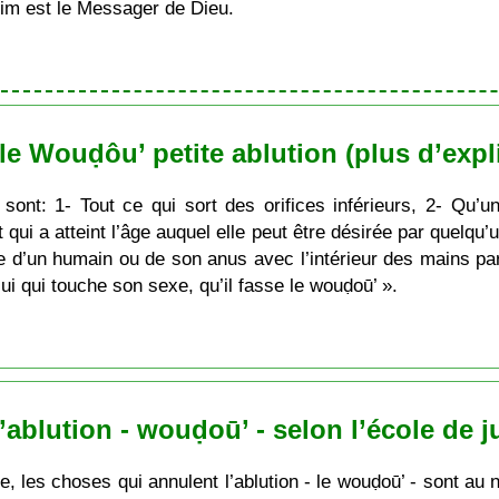
im est le Messager de Dieu.
e Wouḍôu’ petite ablution (plus d’expl
 sont: 1- Tout ce qui sort des orifices inférieurs, 2- Q
qui a atteint l’âge auquel elle peut être désirée par quelqu
 d’un humain ou de son anus avec l’intérieur des mains par c
 signifie: « Celui qui touche son sexe, qu’il fasse le wouḍoū’ ».
ablution - wouḍoū’ - selon l’école de j
e, les choses qui annulent l’ablution - le wouḍoū’ - sont au 