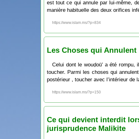
est tout ce qui annule par lui-même, d
manière habituelle des deux orifices infé
https://www.islam.ms/?p=834
Les Choses qui Annulent l
Celui dont le wouḍoū’ a été rompu, il 
toucher. Parmi les choses qui annulent l
postérieur , toucher avec l’intérieur de 
https://www.islam.ms/?p=150
Ce qui devient interdit lo
jurisprudence Malikite