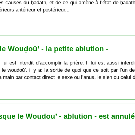
es causes du ḥadath, et de ce qui amène à l’état de ḥadath
rieurs antérieur et postérieur...
e Wouḍoū’ - la petite ablution -
lui est interdit d’accomplir la prière. Il lui est aussi inter
e wouḍoū’, il y a: la sortie de quoi que ce soit par l’un de
la main par contact direct le sexe ou l’anus, le sien ou celui 
rsque le Woudou’ - ablution - est annulé