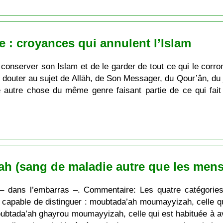
e : croyances qui annulent l’Islam
conserver son Islam et de le garder de tout ce qui le corrom
e douter au sujet de Allāh, de Son Messager, du Qour’ân, du jo
autre chose du même genre faisant partie de ce qui fait l
ḍah (sang de maladie autre que les menst
 dans l’embarras –. Commentaire: Les quatre catégories s
t capable de distinguer : moubtada’ah moumayyizah, celle qu
oubtada’ah ghayrou moumayyizah, celle qui est habituée à a