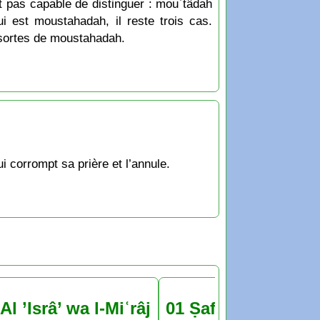
t pas capable de distinguer : mouʿtâdah
i est moustahadah, il reste trois cas.
s sortes de moustahadah.
ui corrompt sa prière et l’annule.
Al ’Isrâ’ wa l-Miʿrâj
01 Ṣafar 1448 : jeu