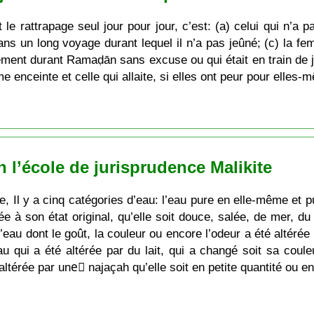
t le rattrapage seul jour pour jour, c’est: (a) celui qui n’
 dans un long voyage durant lequel il n’a pas jeûné; (c) la f
érément durant Ramaḍān sans excuse ou qui était en train de 
e enceinte et celle qui allaite, si elles ont peur pour elles-
 l’école de jurisprudence Malikite
, Il y a cinq catégories d’eau: l’eau pure en elle-même et pur
ée à son état original, qu’elle soit douce, salée, de mer, du
e l’eau dont le goût, la couleur ou encore l’odeur a été altér
u qui a été altérée par du lait, qui a changé soit sa coule
 altérée par uneُ najaçah qu’elle soit en petite quantité ou e