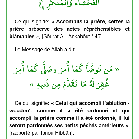
الْفَحْشَاء وَالْمُنكَرِ ﴾
Ce qui signifie: «
Accomplis la prière, certes la
prière préserve des actes répréhensibles et
blâmables
», [Sôurat Al-ʿAnkabôut / 45].
Le Message de Allāh a dit:
« مَن تَوضَّأَ كَمَا أُمرَ وصَلَّى كَمَا أُمِرَ
غُفِرَ لَهُ مَا تَقَدَّمَ مِن ذَنبِهِ »
Ce qui signifie: «
Celui qui accompli l’ablution -
wouḍoū’- comme il a été ordonné et qui
accompli la prière comme il a été ordonné, il lui
seront pardonnés ses petits péchés antérieurs
»,
[rapporté par Ibnou Ḥibbân].