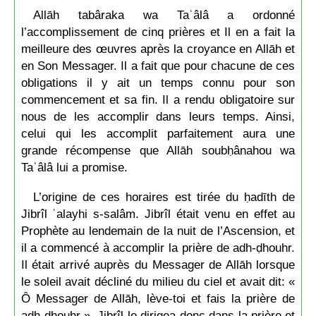
Allāh tabâraka wa Taʿâlâ a ordonné
l’accomplissement de cinq prières et Il en a fait la
meilleure des œuvres après la croyance en Allāh et
en Son Messager. Il a fait que pour chacune de ces
obligations il y ait un temps connu pour son
commencement et sa fin. Il a rendu obligatoire sur
nous de les accomplir dans leurs temps. Ainsi,
celui qui les accomplit parfaitement aura une
grande récompense que Allāh soubḥânahou wa
Taʿâlâ lui a promise.
L’origine de ces horaires est tirée du ḥadīth de
Jibrîl ʿalayhi s-salâm. Jibrîl était venu en effet au
Prophète au lendemain de la nuit de l’Ascension, et
il a commencé à accomplir la prière de adh-ḍhouhr.
Il était arrivé auprès du Messager de Allāh lorsque
le soleil avait décliné du milieu du ciel et avait dit: «
Ô Messager de Allāh, lève-toi et fais la prière de
adh-ḍhouhr ». Jibrîl le dirigea donc dans la prière et