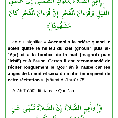
﴿أَقِمِ الصَّلاَةَ لِدُلُوكِ الشَّمْسِ إِلَى غَسَقِ
اللَّيْلِ وَقُرْءانَ الْفَجْرِ إِنَّ قُرْءانَ الْفَجْرِ كَانَ
مَشْهُودًا﴾
ce qui signifie: «
Accomplis la prière quand le
soleil quitte le milieu du ciel (ḍhouhr puis al-
ʿAṣr) et à la tombée de la nuit (maghrib puis
ʿIchâ’) et à l’aube. Certes il est recommandé de
réciter longuement le Qour’ân à l’aube car les
anges de la nuit et ceux du matin témoignent de
cette récitation
», [sôurat Al-‘Isrâ’ / 78].
Allāh Taʿâlâ dit dans le Qour’ân:
﴿ وَأَقِمِ الصَّلاةَ إِنَّ الصَّلاةَ تَنْهَى عَنِ