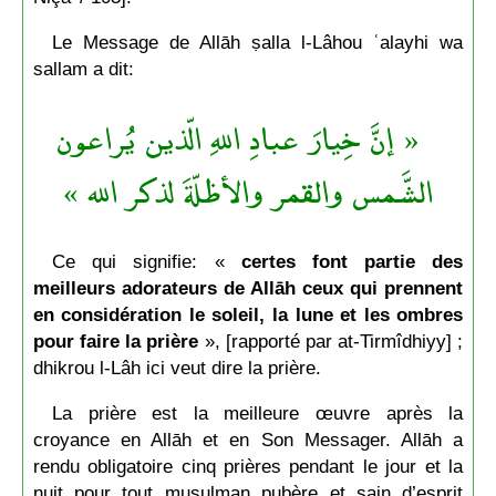
Le Message de Allāh ṣalla l-Lâhou ʿalayhi wa
sallam a dit:
« إنَّ خِيارَ عبادِ اللهِ الّذين يُراعون
الشَّمس والقمر والأظلّةَ لذكر الله »
Ce qui signifie: «
certes font partie des
meilleurs adorateurs de Allāh ceux qui prennent
en considération le soleil, la lune et les ombres
pour faire la prière
», [rapporté par at-Tirmîdhiyy] ;
dhikrou l-Lâh ici veut dire la prière.
La prière est la meilleure œuvre après la
croyance en Allāh et en Son Messager. Allāh a
rendu obligatoire cinq prières pendant le jour et la
nuit pour tout musulman pubère et sain d’esprit