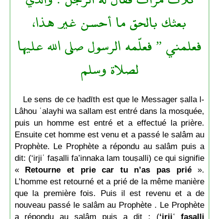
بعثك بالحق ما أحسن غير هذا،
فعلمني ” فعلّمه الرسول صلى الله عليها
لصلاة وسلم
Le sens de ce ḥadīth est que le Messager ṣalla l-
Lâhou ʿalayhi wa sallam est entré dans la mosquée,
puis un homme est entré et a effectué la prière.
Ensuite cet homme est venu et a passé le salâm au
Prophète. Le Prophète a répondu au salâm puis a
dit: (‘irjiʿ faṣalli fa’innaka lam touṣalli) ce qui signifie
«
Retourne et prie car tu n’as pas prié
».
L’homme est retourné et a prié de la même manière
que la première fois. Puis il est revenu et a de
nouveau passé le salâm au Prophète . Le Prophète
a répondu au salâm puis a dit : (
‘irjiʿ faṣalli