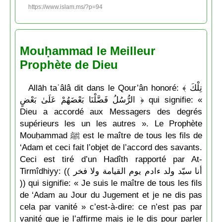
https://www.islam.ms/?p=94
Mouḥammad le Meilleur
Prophète de Dieu
Allāh taʿâlâ dit dans le Qour’ân honoré: ﴾ تِلْكَ
الرُّ‌سُلُ فَضَّلْنَا بَعْضَهُمْ عَلَىٰ بَعْضٍ ﴿ qui signifie: «
Dieu a accordé aux Messagers des degrés
supérieurs les un les autres ». Le Prophète
Mouḥammad ﷺ est le maître de tous les fils de
‘Adam et ceci fait l’objet de l’accord des savants.
Ceci est tiré d’un Hadîth rapporté par At-
Tirmîdhiyy: (( أنا سيّد ولد ءادم يوم القيامة ولا فخر
)) qui signifie: « Je suis le maître de tous les fils
de ‘Adam au Jour du Jugement et je ne dis pas
cela par vanité » c’est-à-dire: ce n’est pas par
vanité que je l’affirme mais je le dis pour parler