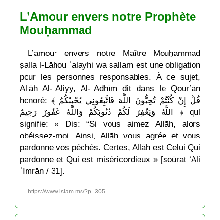
L’Amour envers notre Prophète
Mouḥammad
L’amour envers notre Maître Mouḥammad
ṣalla l-Lāhou ʿalayhi wa sallam est une obligation
pour les personnes responsables. À ce sujet,
Allāh Al-ʿAliyy, Al-ʿAḍḥīm dit dans le Qour’ān
honoré: ﴾ قُلْ إِنْ كُنْتُمْ تُحِبُّونَ اللَّهَ فَاتَّبِعُونِي يُحْبِبْكُمُ
اللَّهُ وَيَغْفِرْ لَكُمْ ذُنُوبَكُمْ وَاللَّهُ غَفُورٌ رَحِيمٌ ﴿ qui
signifie: « Dis: “Si vous aimez Allāh, alors
obéissez-moi. Ainsi, Allāh vous agrée et vous
pardonne vos péchés. Certes, Allāh est Celui Qui
pardonne et Qui est miséricordieux » [soūrat ‘Ali
ʿImrān / 31].
https://www.islam.ms/?p=305