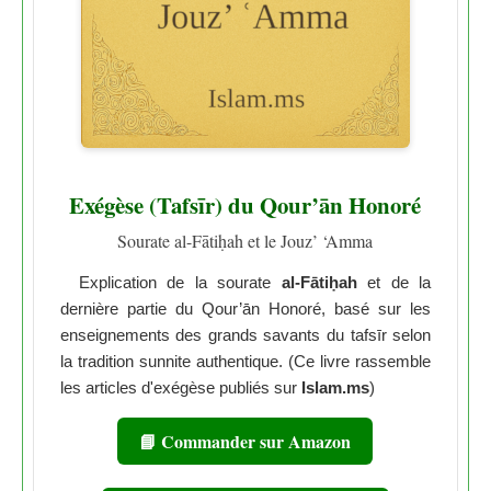
Exégèse (Tafsīr) du Qour’ān Honoré
Sourate al-Fātiḥah et le Jouz’ ‘Amma
Explication de la sourate
al-Fātiḥah
et de la
dernière partie du Qour’ān Honoré, basé sur les
enseignements des grands savants du tafsīr selon
la tradition sunnite authentique. (Ce livre rassemble
les articles d'exégèse publiés sur
Islam.ms
)
📘 Commander sur Amazon