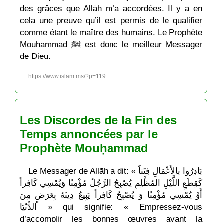
des grâces que Allāh m’a accordées. Il y a en
cela une preuve qu’il est permis de le qualifier
comme étant le maître des humains. Le Prophète
Mouḥammad ﷺ est donc le meilleur Messager
de Dieu.
https://www.islam.ms/?p=119
Les Discordes de la Fin des
Temps annoncées par le
Prophète Mouḥammad
Le Messager de Allāh a dit: « بَادِرُوا بالأَعْمَالِ فِتَناً
كَقِطَعِ اللَّيْلِ المُظْلِمِ يُصْبِحُ الرَّجُلُ مُؤْمِنًا وَيُمْسِي كَافِراً
أَوْ يُمْسِي مُؤْمِنًا وَ يُصْبِحُ كَافِراً يَبِيعُ دِينَهُ بِعَرَضٍ مِنَ
الدُّنْيَا » qui signifie: « Empressez-vous
d’accomplir les bonnes œuvres avant la