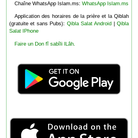
Chaîne WhatsApp Islam.ms:
WhatsApp Islam.ms
Application des horaires de la prière et la Qiblah
(gratuite et sans Pubs):
Qibla Salat Android
|
Qibla
Salat IPhone
Faire un Don fî sabîli lLâh.