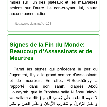
mises sur l’un des plateaux et les mauvaises
actions sur l’autre. Le non-croyant, lui, n’aura
aucune bonne action.
https://www.islam.ms/?p=104
Signes de la Fin du Monde:
Beaucoup d’Assassinats et de
Meurtres
Parmi les signes qui précèdent le jour du
Jugement, il y a le grand nombre d’assassinats
et de meurtres. En effet, Al-Boukhâriyy a
rapporté dans son ṣaḥīḥ, d’après Aboû
Hourayrah, que le Prophète ṣalla l-Lâhou ʿalayhi
wa sallam a dit: { لا تقوم السَاعة حَتَّى يُقبضَ العِلم
و تكثرُ الزّلازِلُ و يُتَقَارب الزَّمانُ و تكثُر الفتن و يكثر