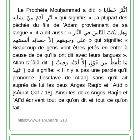
Le Prophète Mouḥammad a dit: « أَكْثَرُ خَطَايَا
ابْنِ آدَمَ مِنْ لِسَانِهِ » qui signifie: « La plupart des
péchés du fils de ’Adam proviennent de sa
langue », il a dit aussi: « وهل يكبّ النّاسَ في النَّار
على وجوههم إلاّ حَصائِد ألسنتهم » qui signifie: «
Beaucoup de gens vont êtres jetés en enfer à
cause de ce qu’ils ont dit avec leurs langues ».
Allāh taʿâlâ dit: { مَا يَلْفِظُ مِن قَوْلٍ إِلاَّ لَدَيْهِ رَقِيبٌ
عَتِيدٌ } qui signifie: « Il n’y a pas une parole qu’il
prononce [l’esclave de Allāh] sans qu’il ait
auprès de lui les deux Anges Raqîb et ʿAtîd »
[sôurat Qāf / 18]. Ainsi les deux Anges Raqîb et
ʿAtîd écrivent tout ce qu’on dit et tout ce qu’on
fait.
https://www.islam.ms/?p=218