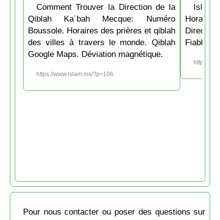
Comment Trouver la Direction de la
Islam.
Qiblah Kaʿbah Mecque: Numéro
Horaire
Boussole. Horaires des prières et qiblah
Directio
des villes à travers le monde. Qiblah
Fiable et
Google Maps. Déviation magnétique.
https://w
https://www.islam.ms/?p=106
Pour nous contacter ou poser des questions sur