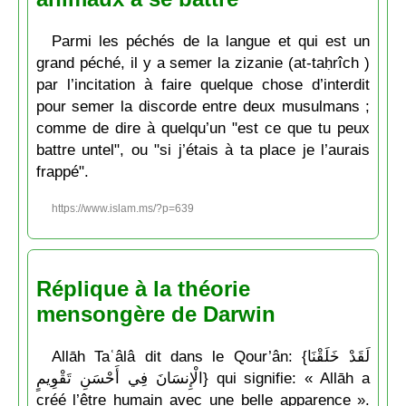
Parmi les péchés de la langue et qui est un
grand péché, il y a semer la zizanie (at-taḥrîch )
par l’incitation à faire quelque chose d’interdit
pour semer la discorde entre deux musulmans ;
comme de dire à quelqu’un "est ce que tu peux
battre untel", ou "si j’étais à ta place je l’aurais
frappé".
https://www.islam.ms/?p=639
Réplique à la théorie
mensongère de Darwin
Allāh Taʿâlâ dit dans le Qour’ân: {لَقَدْ خَلَقْنَا
الْإِنسَانَ فِي أَحْسَنِ تَقْوِيمٍ} qui signifie: « Allāh a
créé l’être humain avec une belle apparence ».