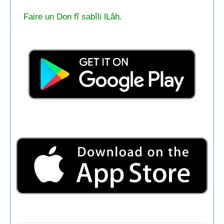
Faire un Don fî sabîli lLâh.