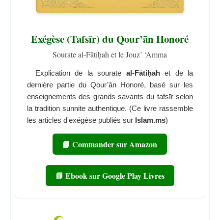
Exégèse (Tafsīr) du Qour’ān Honoré
Sourate al-Fātiḥah et le Jouz’ ‘Amma
Explication de la sourate
al-Fātiḥah
et de la
dernière partie du Qour’ān Honoré, basé sur les
enseignements des grands savants du tafsīr selon
la tradition sunnite authentique. (Ce livre rassemble
les articles d'exégèse publiés sur
Islam.ms
)
📘 Commander sur Amazon
📘 Ebook sur Google Play Livres