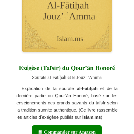
Exégèse (Tafsīr) du Qour’ān Honoré
Sourate al-Fātiḥah et le Jouz’ ‘Amma
Explication de la sourate
al-Fātiḥah
et de la
dernière partie du Qour’ān Honoré, basé sur les
enseignements des grands savants du tafsīr selon
la tradition sunnite authentique. (Ce livre rassemble
les articles d'exégèse publiés sur
Islam.ms
)
📘 Commander sur Amazon