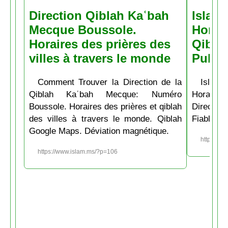
Direction Qiblah Kaʿbah
Islam
Mecque Boussole.
Horair
Horaires des prières des
Qiblah
villes à travers le monde
Pubs
Comment Trouver la Direction de la
Islam.
Qiblah Kaʿbah Mecque: Numéro
Horaire
Boussole. Horaires des prières et qiblah
Directio
des villes à travers le monde. Qiblah
Fiable et
Google Maps. Déviation magnétique.
https://w
https://www.islam.ms/?p=106