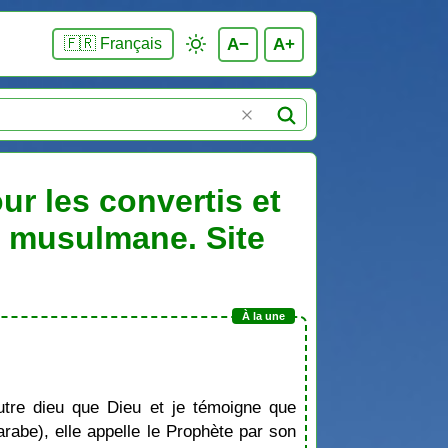
A−
A+
🇫🇷 Français
ur les convertis et
n musulmane. Site
tre dieu que Dieu et je témoigne que
be), elle appelle le Prophète par son