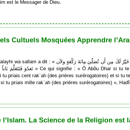
im est le Messager de Dieu.
els Cultuels Mosquées Apprendre l’Arab
يَا أبا ذَر لأن تَغدُوَ فَتَتَعَلَّمَ ءايَة مِن كِتَاب الله خَيْرٌ لَكَ
 si tu te déplaces et tu apprends une ‘Ayah du
tu priais cent rakʿah (des prières surérogatoires) et si tu t
si tu priais mille rakʿah (des prières surérogatoires) », Ha
’Islam. La Science de la Religion est la