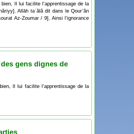
ien, Il lui facilite l’apprentissage de la
hâriyy]. Allāh taʿâlâ dit dans le Qour’ân
sourat Az-Zoumar / 9]. Ainsi l’ignorance
 des gens dignes de
arties