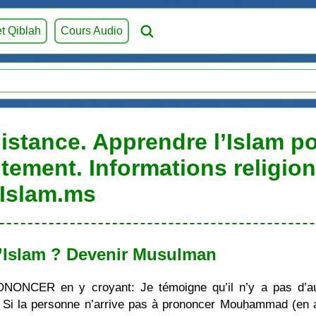
et Qiblah
Cours Audio
istance. Apprendre l’Islam po
itement. Informations religio
Islam.ms
’Islam ? Devenir Musulman
ONONCER en y croyant: Je témoigne qu’il n’y a pas d’au
i la personne n’arrive pas à prononcer Mouḥammad (en ara