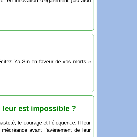
 et en innovation d’égarement (bidʿatou
Récitez Yā-Sīn en faveur de vos morts »
l leur est impossible ?
hasteté, le courage et l’éloquence. Il leur
la mécréance avant l’avènement de leur