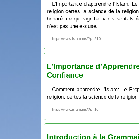
L’Importance d’apprendre l’Islam: Le pr
religion certes la science de la religio
honoré: ce qui signifie: « dis sont-ils
n’est pas une excuse.
https://www.islam.ms/?p=210
L’Importance d’Apprendre
Confiance
Comment apprendre l’Islam: Le Prophète ﷺ a dit ce qui signifie: Celui pour qui Allāh veut le bien, Il lui facilite l’a
religion, certes la science de la religio
https://www.islam.ms/?p=16
Introduction à la Grammai