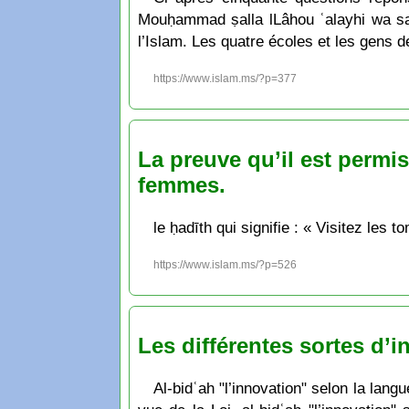
Mouḥammad ṣalla lLâhou ʿalayhi wa sal
l’Islam. Les quatre écoles et les gens de
https://www.islam.ms/?p=377
La preuve qu’il est permi
femmes.
le ḥadīth qui signifie : « Visitez les 
https://www.islam.ms/?p=526
Les différentes sortes d’i
Al-bidʿah "l’innovation" selon la lan