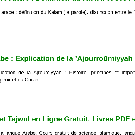
abe : définition du Kalam (la parole), distinction entre le N
e : Explication de la ’Ājourroūmiyya
cation de la Ajroumiyyah : Histoire, principes et impo
gieux et du Coran.
t Tajwīd en Ligne Gratuit. Livres PDF 
la langue Arabe. Cours gratuit de science islamique, langu