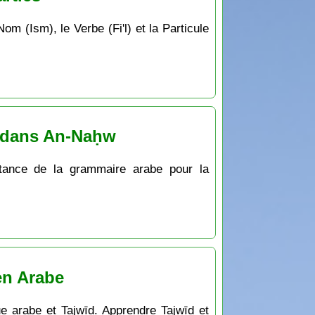
om (Ism), le Verbe (Fi'l) et la Particule
h dans An-Naḥw
rtance de la grammaire arabe pour la
en Arabe
e arabe et Tajwīd. Apprendre Tajwīd et