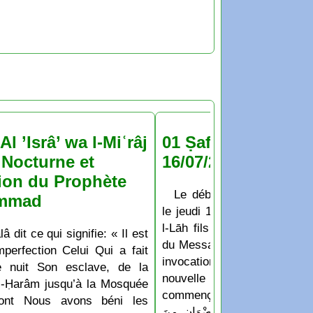
Al ’Isrâ’ wa l-Miʿrâj
01 Ṣafar 1448 : jeu
Nocturne et
16/07/2026
ion du Prophète
Le début du mois de Ṣaf
mmad
le jeudi 16 Juillet 2026 D’a
l-Lāh fils de Hichām: Les
lâ dit ce qui signifie: « Il est
du Messager de Allāh appren
perfection Celui Qui a fait
invocation qu’ils disaient
e nuit Son esclave, de la
nouvelle année ou un no
-Ḥarâm jusqu’à la Mosquée
commençait: « اللَّهُمَّ أَدْخِلْهُ عَلَيْنَا بِالْأَمْنِ
dont Nous avons béni les
لسَّلَامَةِ وَالْإِسْلَامِ، وَرِضْوَانٍ مِنَ