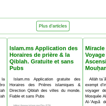
Plus d'articles
Islam.ms Application des
Miracle 
Horaires de prière & la
Voyage 
Qiblah. Gratuite et sans
Ascens
Pubs
Mouḥa
 la
Islam.ms Application gratuite des
Allāh taʿâ
ro
Horaires des Prières islamiques &
exempt d’im
lah
Direction Qiblah des villes du monde.
voyager d
lah
Fiable et sans Pubs
Mosquée Al
Al-’Aqṣâ 
https://www.islam.ms/?p=378