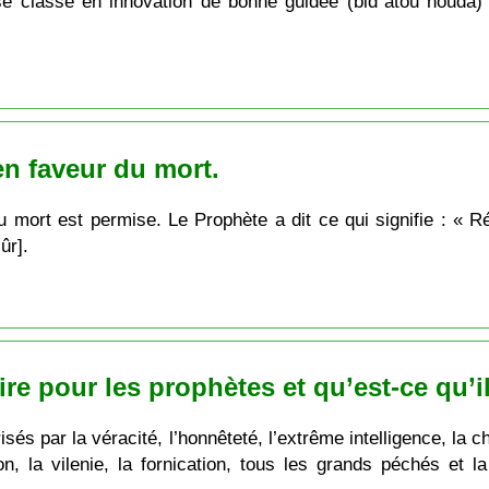
" se classe en innovation de bonne guidée (bidʿatou houdâ)
en faveur du mort.
u mort est permise. Le Prophète a dit ce qui signifie : « 
ûr].
ire pour les prophètes et qu’est-ce qu’i
risés par la véracité, l’honnêteté, l’extrême intelligence, la c
on, la vilenie, la fornication, tous les grands péchés et 