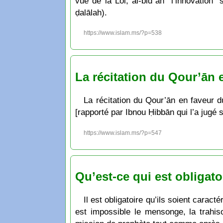
vue de la Loi, al-bidʿah "l’innovation
ḍalālah).
https://www.islam.ms/?p=538
La récitation du Qour’ān 
La récitation du Qour’ān en faveur d
[rapporté par Ibnou Ḥibbān qui l’a jugé s
https://www.islam.ms/?p=547
Qu’est-ce qui est obligato
Il est obligatoire qu’ils soient caracté
est impossible le mensonge, la trahis