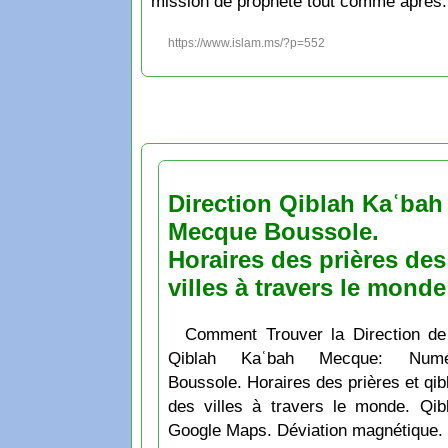
mission de prophète tout comme après.
https://www.islam.ms/?p=552
Direction Qiblah Kaʿbah
Mecque Boussole.
Horaires des prières des
villes à travers le monde
Comment Trouver la Direction de
Qiblah Kaʿbah Mecque: Numé
Boussole. Horaires des prières et qib
des villes à travers le monde. Qib
Google Maps. Déviation magnétique.