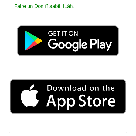
Faire un Don fî sabîli lLâh.