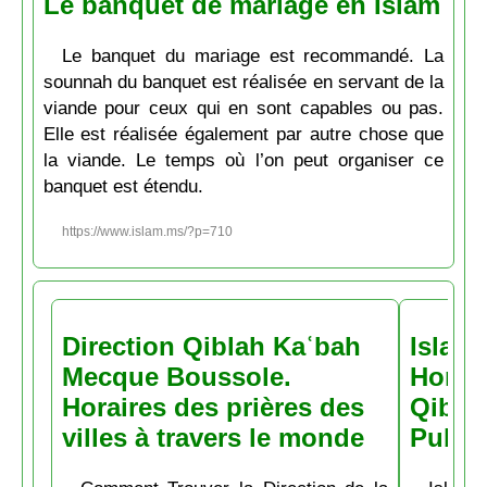
Le banquet de mariage en Islam
Le banquet du mariage est recommandé. La
sounnah du banquet est réalisée en servant de la
viande pour ceux qui en sont capables ou pas.
Elle est réalisée également par autre chose que
la viande. Le temps où l’on peut organiser ce
banquet est étendu.
https://www.islam.ms/?p=710
Direction Qiblah Kaʿbah
Islam
Mecque Boussole.
Horair
Horaires des prières des
Qiblah
villes à travers le monde
Pubs