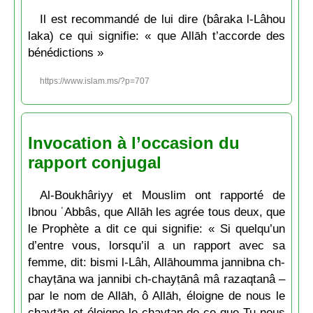
Il est recommandé de lui dire (bâraka l-Lâhou
laka) ce qui signifie: « que Allāh t’accorde des
bénédictions »
https://www.islam.ms/?p=707
Invocation à l’occasion du
rapport conjugal
Al-Boukhâriyy et Mouslim ont rapporté de
Ibnou ʿAbbâs, que Allāh les agrée tous deux, que
le Prophète a dit ce qui signifie: « Si quelqu’un
d’entre vous, lorsqu’il a un rapport avec sa
femme, dit: bismi l-Lâh, Allāhoumma jannibna ch-
chayṭāna wa jannibi ch-chayṭānâ mâ razaqtanâ –
par le nom de Allāh, ô Allāh, éloigne de nous le
chayṭān et éloigne le chaytan de ce que Tu nous