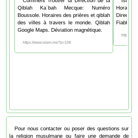
Comment Trouver la Direction de la
Islam.
Qiblah Kaʿbah Mecque: Numéro
Horaire
Boussole. Horaires des prières et qiblah
Directio
des villes à travers le monde. Qiblah
Fiable et
Google Maps. Déviation magnétique.
https://w
https://www.islam.ms/?p=106
Pour nous contacter ou poser des questions sur
la religion musulmane ou faire une demande de