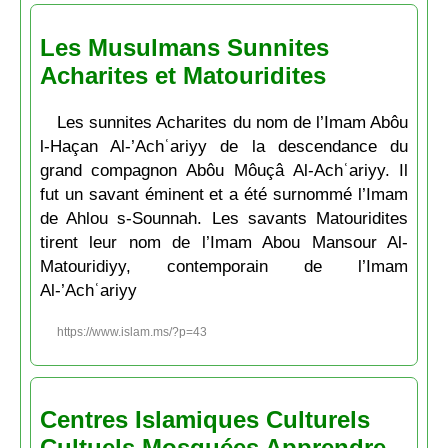
Les Musulmans Sunnites
Acharites et Matouridites
Les sunnites Acharites du nom de l’Imam Abôu
l-Haçan Al-’Achʿariyy de la descendance du
grand compagnon Abôu Môuçâ Al-Achʿariyy. Il
fut un savant éminent et a été surnommé l’Imam
de Ahlou s-Sounnah. Les savants Matouridites
tirent leur nom de l’Imam Abou Mansour Al-
Matouridiyy, contemporain de l’Imam
Al-’Achʿariyy
https://www.islam.ms/?p=43
Centres Islamiques Culturels
Cultuels Mosquées Apprendre