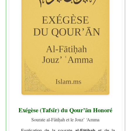
Exégèse (Tafsīr) du Qour’ān Honoré
Sourate al-Fātiḥah et le Jouz’ ‘Amma
Explication de la sourate
al-Fātiḥah
et de la