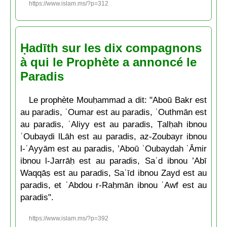
https://www.islam.ms/?p=312
Ḥadīth sur les dix compagnons
à qui le Prophète a annoncé le
Paradis
Le prophète Mouḥammad a dit: "Aboū Bakr est
au paradis, ʿOumar est au paradis, ʿOuthmān est
au paradis, ʿAliyy est au paradis, Ṭalḥah ibnou
ʿOubaydi lLāh est au paradis, az-Zoubayr ibnou
l-ʿAyyām est au paradis, ’Aboū ʿOubaydah ʿĀmir
ibnou l-Jarrāḥ est au paradis, Saʿd ibnou ’Abī
Waqqāṣ est au paradis, Saʿīd ibnou Zayd est au
paradis, et ʿAbdou r-Raḥmān ibnou ʿAwf est au
paradis".
https://www.islam.ms/?p=392