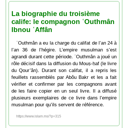
La biographie du troisième
calife: le compagnon ʿOuthmân
Ibnou ʿAffân
ʿOuthmân a eu la charge du califat de l’an 24 à
l’an 36 de l’hégire. L’empire musulman s’est
agrandi durant cette période. ʿOuthmân a joué un
rôle décisif dans la diffusion du Mouṣ-ḥaf (le livre
du Qour’ân). Durant son califat, il a repris les
feuillets rassemblés par Abôu Bakr et les a fait
vérifier et confirmer par les compagnons avant
de les faire copier en un seul livre. Il a diffusé
plusieurs exemplaires de ce livre dans l’empire
musulman pour qu’ils servent de référence.
https://www.islam.ms/?p=315