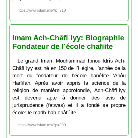
https://www.islam.ms/?p=310
Imam Ach-Châfiʿiyy: Biographie
Fondateur de l’école chafiite
Le grand Imam Mouḥammad Ibnou Idrîs Ach-
Châfiʿiyy est né en 150 de l’Hégire, l’année de la
mort du fondateur de l’école hanéfite ‘Abôu
Hanîfah. Après avoir appris la science de la
religion de manière approfondie, Ach-Châfiʿiyy
est devenu apte à donner des avis de
jurisprudence (fatwas) et il a fondé sa propre
école: le madh-hab châfiʿite.
https://www.islam.ms/?p=309