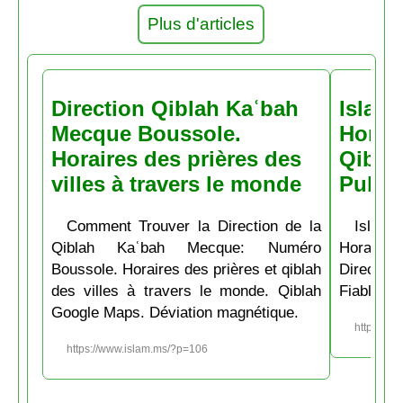
Plus d'articles
Direction Qiblah Kaʿbah
Islam
Mecque Boussole.
Horair
Horaires des prières des
Qiblah
villes à travers le monde
Pubs
Comment Trouver la Direction de la
Islam.
Qiblah Kaʿbah Mecque: Numéro
Horaire
Boussole. Horaires des prières et qiblah
Directio
des villes à travers le monde. Qiblah
Fiable et
Google Maps. Déviation magnétique.
https://w
https://www.islam.ms/?p=106