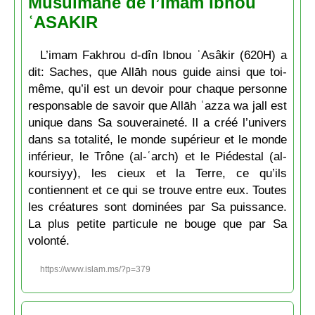
Musulmane de l’Imam Ibnou
ʿASAKIR
L’imam Fakhrou d-dîn Ibnou ʿAsâkir (620H) a
dit: Saches, que Allāh nous guide ainsi que toi-
même, qu’il est un devoir pour chaque personne
responsable de savoir que Allāh ʿazza wa jall est
unique dans Sa souveraineté. Il a créé l’univers
dans sa totalité, le monde supérieur et le monde
inférieur, le Trône (al-ʿarch) et le Piédestal (al-
koursiyy), les cieux et la Terre, ce qu’ils
contiennent et ce qui se trouve entre eux. Toutes
les créatures sont dominées par Sa puissance.
La plus petite particule ne bouge que par Sa
volonté.
https://www.islam.ms/?p=379