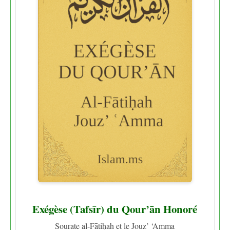
Exégèse (Tafsīr) du Qour’ān Honoré
Sourate al-Fātiḥah et le Jouz’ ‘Amma