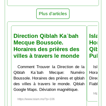
Plus d'articles
Direction Qiblah Kaʿbah
Islam
Mecque Boussole.
Horair
Horaires des prières des
Qiblah
villes à travers le monde
Pubs
Comment Trouver la Direction de la
Islam.
Qiblah Kaʿbah Mecque: Numéro
Horaire
Boussole. Horaires des prières et qiblah
Directio
des villes à travers le monde. Qiblah
Fiable et
Google Maps. Déviation magnétique.
https://w
https://www.islam.ms/?p=106