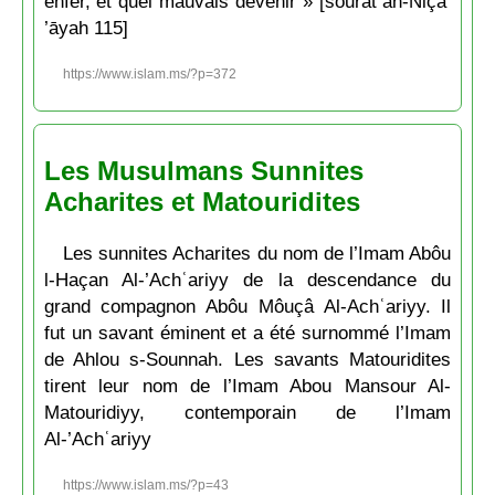
enfer, et quel mauvais devenir » [soūrat an-Niçā’
’āyah 115]
https://www.islam.ms/?p=372
Les Musulmans Sunnites
Acharites et Matouridites
Les sunnites Acharites du nom de l’Imam Abôu
l-Haçan Al-’Achʿariyy de la descendance du
grand compagnon Abôu Môuçâ Al-Achʿariyy. Il
fut un savant éminent et a été surnommé l’Imam
de Ahlou s-Sounnah. Les savants Matouridites
tirent leur nom de l’Imam Abou Mansour Al-
Matouridiyy, contemporain de l’Imam
Al-’Achʿariyy
https://www.islam.ms/?p=43