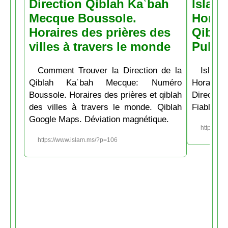
Direction Qiblah Kaʿbah
Islam
Mecque Boussole.
Horair
Horaires des prières des
Qiblah
villes à travers le monde
Pubs
Comment Trouver la Direction de la
Islam.
Qiblah Kaʿbah Mecque: Numéro
Horaire
Boussole. Horaires des prières et qiblah
Directio
des villes à travers le monde. Qiblah
Fiable et
Google Maps. Déviation magnétique.
https://w
https://www.islam.ms/?p=106