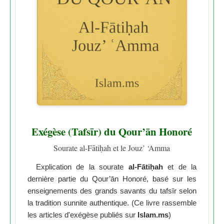
Exégèse (Tafsīr) du Qour’ān Honoré
Sourate al-Fātiḥah et le Jouz’ ‘Amma
Explication de la sourate
al-Fātiḥah
et de la
dernière partie du Qour’ān Honoré, basé sur les
enseignements des grands savants du tafsīr selon
la tradition sunnite authentique. (Ce livre rassemble
les articles d'exégèse publiés sur
Islam.ms
)