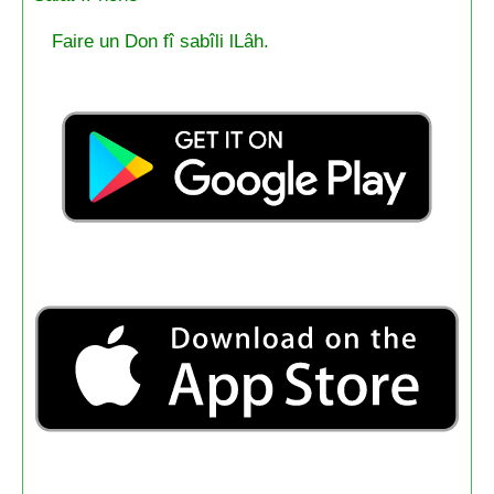
Faire un Don fî sabîli lLâh.