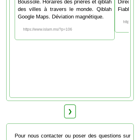
Boussole. Horaires des prières et qiblah
Directio
des villes à travers le monde. Qiblah
Fiable et
Google Maps. Déviation magnétique.
https://w
https://www.islam.ms/?p=106
❯
Pour nous contacter ou poser des questions sur