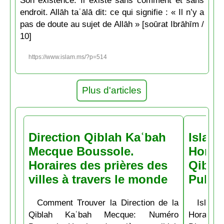
Son existence. Il existe sans comment et sans
endroit. Allāh taʿālā dit: ce qui signifie : « Il n’y a
pas de doute au sujet de Allāh » [soūrat Ibrāhīm /
10]
https://www.islam.ms/?p=514
Plus d'articles
Direction Qiblah Kaʿbah
Islam
Mecque Boussole.
Horair
Horaires des prières des
Qiblah
villes à travers le monde
Pubs
Comment Trouver la Direction de la
Islam.
Qiblah Kaʿbah Mecque: Numéro
Horaire