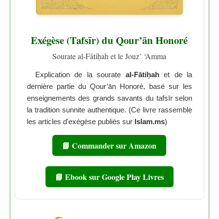
Exégèse (Tafsīr) du Qour’ān Honoré
Sourate al-Fātiḥah et le Jouz’ ‘Amma
Explication de la sourate
al-Fātiḥah
et de la
dernière partie du Qour’ān Honoré, basé sur les
enseignements des grands savants du tafsīr selon
la tradition sunnite authentique. (Ce livre rassemble
les articles d'exégèse publiés sur
Islam.ms
)
📘 Commander sur Amazon
📘 Ebook sur Google Play Livres