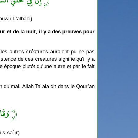
ouwlī l-’albābi)
r et de la nuit, il y a des preuves pour
 les autres créatures auraient pu ne pas
stence de ces créatures signifie qu’il y a
te époque plutôt qu’une autre et par le fait
en du mal. Allāh Taʿālā dit dans le Qour’ān
وَقَالُ ﴾
 s-saʿīr)