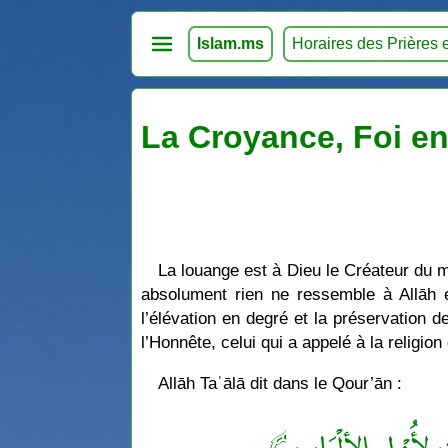
Islam.ms
Horaires des Prières 
La Croyance, Foi en
La louange est à Dieu le Créateur du 
absolument rien ne ressemble à Allāh et
l’élévation en degré et la préservation
l’Honnête, celui qui a appelé à la religi
Allāh Taʿālā dit dans le Qour’ān :
﴿  لِأُوْلِي الألْبَابِ