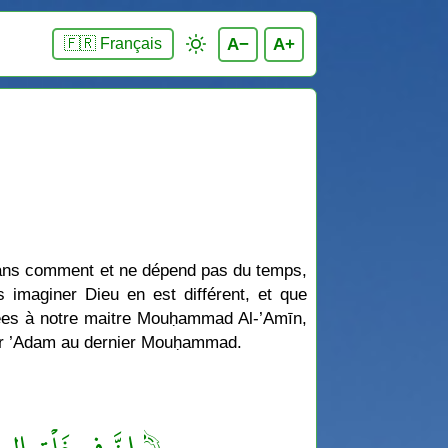
A−
A+
🇫🇷 Français
 sans comment et ne dépend pas du temps,
s imaginer Dieu en est différent, et que
rdées à notre maitre Mouḥammad Al-’Amīn,
emier ’Adam au dernier Mouḥammad.
إِنَّ فِي خَلْقِ الس ﴾