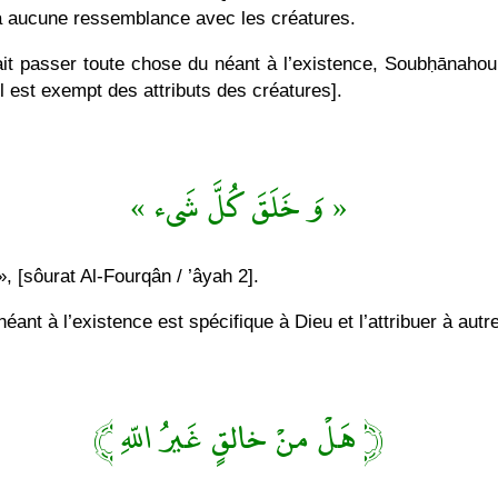
n’a aucune ressemblance avec les créatures.
fait passer toute chose du néant à l’existence, Soubḥānaho
Il est exempt des attributs des créatures].
« وَ خَلَقَ كُلَّ شَىء »
», [sôurat Al-Fourqân / ’âyah 2].
éant à l’existence est spécifique à Dieu et l’attribuer à aut
﴿ هَلْ منْ خالقٍ غَيرُ اللّهِ ﴾