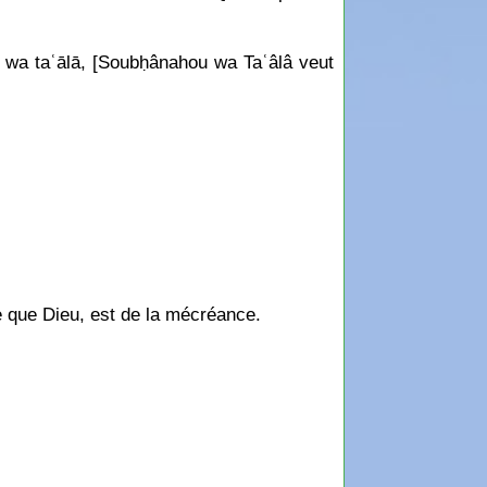
u wa taʿālā, [Soubḥânahou wa Taʿâlâ veut
re que Dieu, est de la mécréance.