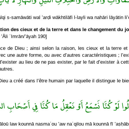
alqi s-samāwāti wal ’arḍi wākhtilāfi l-layli wa nahāri lāyātin li’
tion des cieux et de la terre et dans le changement du jou
 ’Āli ʿImrān/’āyah 190]
e de Dieu ; ainsi selon la raison, les cieux et la terre et
ec une autre forme, ou avec d’autres caractéristiques ; l’exi
d’exister au lieu de ne pas exister, par le fait d’exister à cet
autres.
ieu a créé dans l’être humain par laquelle il distingue le bi
وا لَوْ كُنَّا نَسْمَعُ أَوْ نَعْقِلُ مَا كُنَّا فِي أَصْحَابِ ال
āloū law kounnā nasmaʿou ’aw naʿqilou mā kounnā fī ’aṣḥābi