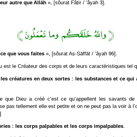
teur autre que Allāh
», [sôurat Fâṭir / ’âyah 3].
﴿ واللّهُ خَلَقَكُم وما تَعْمَلُونَ ﴾
 ce que vous faites
», [sôurat Aṣ-Ṣāffāt / ’âyah 96].
 est le Créateur des corps et de leurs caractéristiques tel 
les créatures en deux sortes : les substances et ce qui 
 que Dieu a créé c’est ce qu’appellent les savants de l
ise pas tellement elle est petite et on ne peut pas la voir à
]
ries : les corps palpables et les corps impalpables
.