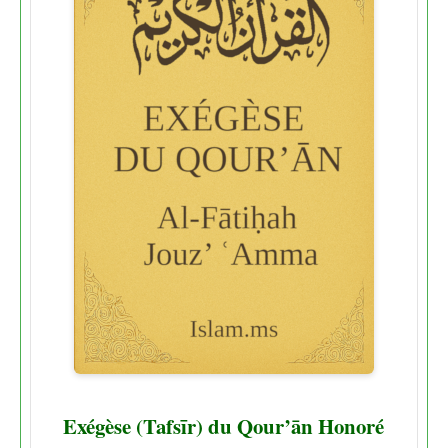
Exégèse (Tafsīr) du Qour’ān Honoré