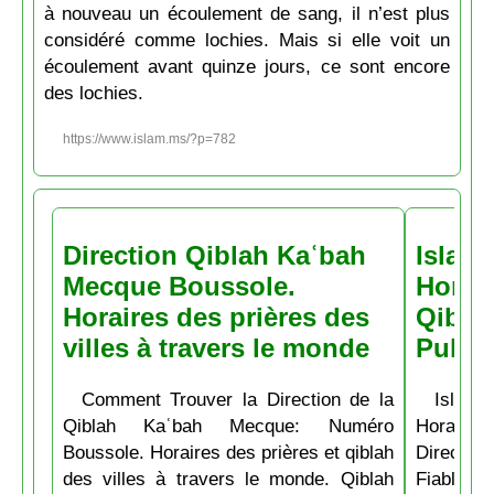
à nouveau un écoulement de sang, il n’est plus
considéré comme lochies. Mais si elle voit un
écoulement avant quinze jours, ce sont encore
des lochies.
https://www.islam.ms/?p=782
Direction Qiblah Kaʿbah
Islam
Mecque Boussole.
Horair
Horaires des prières des
Qiblah
villes à travers le monde
Pubs
Comment Trouver la Direction de la
Islam.
Qiblah Kaʿbah Mecque: Numéro
Horaire
Boussole. Horaires des prières et qiblah
Directio
des villes à travers le monde. Qiblah
Fiable et