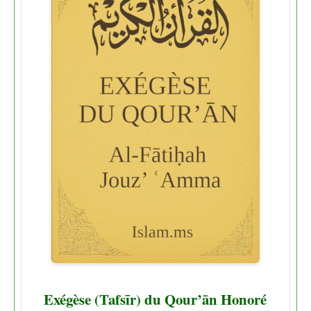
Exégèse (Tafsīr) du Qour’ān Honoré