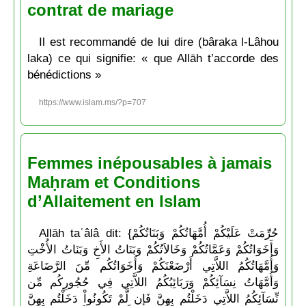
contrat de mariage
Il est recommandé de lui dire (bâraka l-Lâhou
laka) ce qui signifie: « que Allāh t’accorde des
bénédictions »
https://www.islam.ms/?p=707
Femmes inépousables à jamais
Maḥram et Conditions
d’Allaitement en Islam
Allāh taʿâlâ dit: {حُرِّمَتْ عَلَيْكُمْ أُمَّهَاتُكُمْ وَبَنَاتُكُمْ
وَأَخَوَاتُكُمْ وَعَمَّاتُكُمْ وَخَالاَتُكُمْ وَبَنَاتُ الأَخِ وَبَنَاتُ الأُخْتِ
وَأُمَّهَاتُكُمُ اللاَّتِي أَرْضَعْنَكُمْ وَأَخَوَاتُكُم مِّنَ الرَّضَاعَةِ
وَأُمَّهَاتُ نِسَآئِكُمْ وَرَبَائِبُكُمُ اللاَّتِي فِي حُجُورِكُم مِّن
نِّسَآئِكُمُ اللاَّتِي دَخَلْتُم بِهِنَّ فَإِن لَّمْ تَكُونُواْ دَخَلْتُم بِهِنَّ