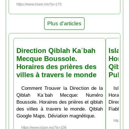
https://www.islam.ms/?p=175
Plus d'articles
Direction Qiblah Kaʿbah
Islam
Mecque Boussole.
Horair
Horaires des prières des
Qiblah
villes à travers le monde
Pubs
Comment Trouver la Direction de la
Islam.
Qiblah Kaʿbah Mecque: Numéro
Horaire
Boussole. Horaires des prières et qiblah
Directio
des villes à travers le monde. Qiblah
Fiable et
Google Maps. Déviation magnétique.
https://w
https://www.islam.ms/?p=106