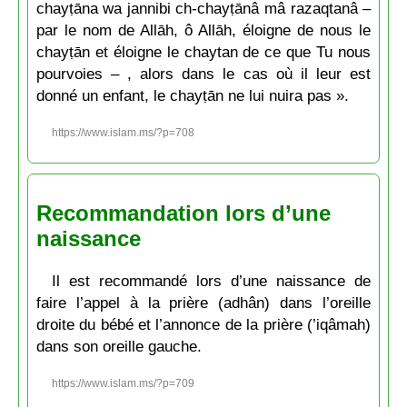
chayṭāna wa jannibi ch-chayṭānâ mâ razaqtanâ –
par le nom de Allāh, ô Allāh, éloigne de nous le
chayṭān et éloigne le chaytan de ce que Tu nous
pourvoies – , alors dans le cas où il leur est
donné un enfant, le chayṭān ne lui nuira pas ».
https://www.islam.ms/?p=708
Recommandation lors d’une
naissance
Il est recommandé lors d’une naissance de
faire l’appel à la prière (adhân) dans l’oreille
droite du bébé et l’annonce de la prière (’iqâmah)
dans son oreille gauche.
https://www.islam.ms/?p=709