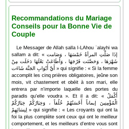
Recommandations du Mariage
Conseils pour la Bonne Vie de
Couple
Le Messager de Allah ṣalla l-LAhou ʿalayhi wa
sallam a dit: « إذَا صَلَّتِ المرأةُ خَمْسَهَا ، وَصَامت
شَهْرَهَا ، وَحَصَّنَت فَرْجَهَا ، وَأَطَاعَتْ بَعْلَهَا دَخَلَت مِنْ
أَيِّ أَبْوَابِ الجَنَّة شَاءَت » qui signifie : « Si la femme
accomplit les cinq prières obligatoires, jeûne son
mois, vit chastement et obéit à son mari, elle
entrera par n’importe laquelle des portes du
paradis qu’elle voudra ». Et il a dit: « أَكْمَلُ
الْمُؤْمِنِينَ إيماناً أَحْسَنُهُمْ خُلُقاً ، وَخِيَارُكُمْ خِيَارُكُمْ
لِنِسَائِهِمْ » qui signifie : « Les croyants qui ont la
foi la plus complète sont ceux qui ont le meilleur
comportement, et les meilleurs d’entre vous sont