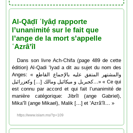
Al-Qāḍī ʿIyâḍ rapporte
l’unanimité sur le fait que
l’ange de la mort s’appelle
ʿAzrâ’îl
Dans son livre Ach-Chifa (page 489 de cette
édition) Al-Qadi ’Iyad a dit au sujet du nom des
Anges: « والمشتهر المتفق عليه بالإجماع القاطع
كجبريل و ميكائيل ومالك […] وكعزرائيل…» « Ce qui
est connu par accord et qui fait l’unanimité de
manière catégorique: Jibrîl (ange Gabriel),
Mika’îl (ange Mikael), Malik […] et ’Azrâ’îl… »
https://www.islam.ms/?p=109