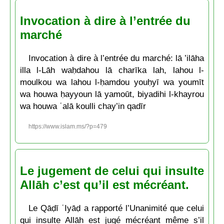
Invocation à dire à l’entrée du
marché
Invocation à dire à l’entrée du marché: lā ’ilāha
illa l-Lāh waḥdahou lā charīka lah, lahou l-
moulkou wa lahou l-ḥamdou youḥyī wa youmīt
wa houwa ḥayyoun lā yamoūt, biyadihi l-khayrou
wa houwa ʿalā koulli chay’in qadīr
https://www.islam.ms/?p=479
Le jugement de celui qui insulte
Allāh c’est qu’il est mécréant.
Le Qāḍī ʿIyāḍ a rapporté l’Unanimité que celui
qui insulte Allāh est jugé mécréant même s’il