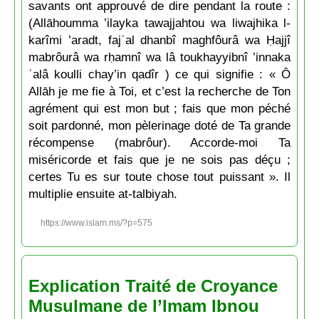
savants ont approuvé de dire pendant la route :
(Allāhoumma ’ilayka tawajjahtou wa liwajhika l-
karîmi ’aradt, fajʿal dhanbî maghfôurâ wa Ḥajjî
mabrôurâ wa rḥamnî wa lâ toukhayyibnî ’innaka
ʿalâ koulli chay’in qadîr ) ce qui signifie : « Ô
Allāh je me fie à Toi, et c’est la recherche de Ton
agrément qui est mon but ; fais que mon péché
soit pardonné, mon pèlerinage doté de Ta grande
récompense (mabrôur). Accorde-moi Ta
miséricorde et fais que je ne sois pas déçu ;
certes Tu es sur toute chose tout puissant ». Il
multiplie ensuite at-talbiyah.
https://www.islam.ms/?p=575
Explication Traité de Croyance
Musulmane de l’Imam Ibnou