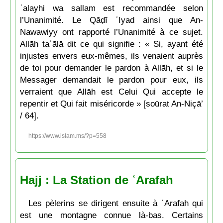
ʿalayhi wa sallam est recommandée selon
l’Unanimité. Le Qāḍī ʿIyad ainsi que An-
Nawawiyy ont rapporté l’Unanimité à ce sujet.
Allāh taʿālā dit ce qui signifie : « Si, ayant été
injustes envers eux-mêmes, ils venaient auprès
de toi pour demander le pardon à Allāh, et si le
Messager demandait le pardon pour eux, ils
verraient que Allāh est Celui Qui accepte le
repentir et Qui fait miséricorde » [soūrat An-Niçā’
/ 64].
https://www.islam.ms/?p=558
Hajj : La Station de ʿArafah
Les pèlerins se dirigent ensuite à ʿArafah qui
est une montagne connue là-bas. Certains