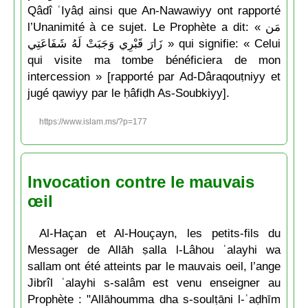
Qâdî ʿIyâḍ ainsi que An-Nawawiyy ont rapporté
l’Unanimité à ce sujet. Le Prophète a dit: « مَن
زَارَ قَبْرِي وَجَبَتْ لَهُ شَفَاعَتِي » qui signifie: « Celui
qui visite ma tombe bénéficiera de mon
intercession » [rapporté par Ad-Dâraqouṭniyy et
jugé qawiyy par le ḥâfiḍh As-Soubkiyy].
https://www.islam.ms/?p=177
Invocation contre le mauvais
œil
Al-Haçan et Al-Houçayn, les petits-fils du
Messager de Allāh ṣalla l-Lâhou ʿalayhi wa
sallam ont été atteints par le mauvais oeil, l’ange
Jibrîl ʿalayhi s-salâm est venu enseigner au
Prophète : "Allāhoumma dha s-soulṭāni l-ʿaḍhīm