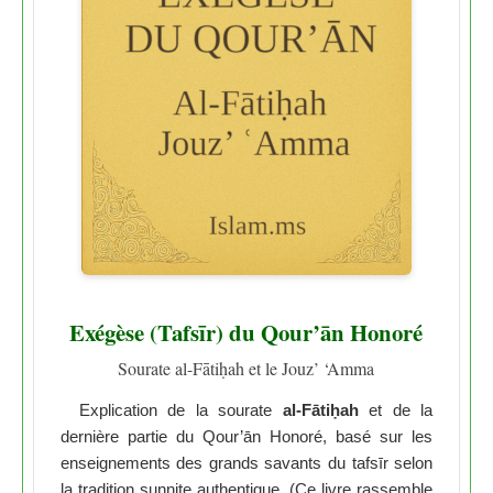
Exégèse (Tafsīr) du Qour’ān Honoré
Sourate al-Fātiḥah et le Jouz’ ‘Amma
Explication de la sourate
al-Fātiḥah
et de la
dernière partie du Qour’ān Honoré, basé sur les
enseignements des grands savants du tafsīr selon
la tradition sunnite authentique. (Ce livre rassemble