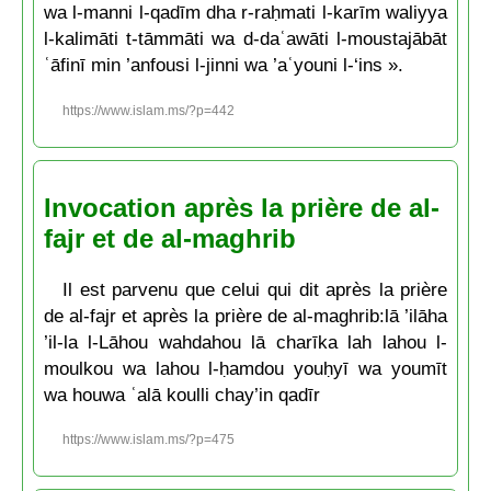
wa l-manni l-qadīm dha r-raḥmati l-karīm waliyya
l-kalimāti t-tāmmāti wa d-daʿawāti l-moustajābāt
ʿāfinī min ’anfousi l-jinni wa ’aʿyouni l-‘ins ».
https://www.islam.ms/?p=442
Invocation après la prière de al-
fajr et de al-maghrib
Il est parvenu que celui qui dit après la prière
de al-fajr et après la prière de al-maghrib:lā ’ilāha
’il-la l-Lāhou wahdahou lā charīka lah lahou l-
moulkou wa lahou l-ḥamdou youḥyī wa youmīt
wa houwa ʿalā koulli chay’in qadīr
https://www.islam.ms/?p=475