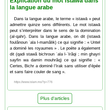
Explication du mot istawā dans
la langue arabe
Dans la langue arabe, le terme « istawā » peut
admettre quinze sens différents. Le mot istawā
peut s’interprèter dans le sens de la domination
(al-qahr). Dans la langue arabe, on dit (istawā
foulânoun ʿala l-mamâlik) ce qui signifie : « Untel
a dominé les royaumes » . Le poète a également
dit (qadi stawâ bichroun ʿala l-ʿIrâqi ; min ghayri
sayfin wa damin mouhrâq) ce qui signifie : «
Certes, Bichr a dominé l’Irak sans utiliser d’épée
et sans faire couler de sang ».
https://www.islam.ms/?p=776
Plus d'articles