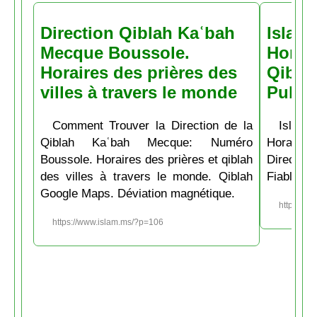
Direction Qiblah Kaʿbah
Islam
Mecque Boussole.
Horair
Horaires des prières des
Qiblah
villes à travers le monde
Pubs
Comment Trouver la Direction de la
Islam.
Qiblah Kaʿbah Mecque: Numéro
Horaire
Boussole. Horaires des prières et qiblah
Directio
des villes à travers le monde. Qiblah
Fiable et
Google Maps. Déviation magnétique.
https://w
https://www.islam.ms/?p=106