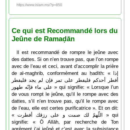
https://www.islam.ms/?p=850
Ce qui est Recommandé lors du
Jeûne de Ramaḍān
Il est recommandé de rompre le jeûne avec
des dattes. Si on n’en trouve pas, que l’on rompe
avec de l’eau et ceci, avant d’accomplir la prière
de al-maghrib, conformément au ḥadīth: « إذا
أفطر أحدكم فليفطر على تمر فإن لم يجد فليفطر
على ماء فإنّه طهور » qui signifie: « Lorsque l’un
de vous rompt le jeûne, qu’il le rompe avec des
dattes, s’il n’en trouve pas, qu’il le rompe avec
de l’eau, elle est certes purificatrice ». Et on dit:
« اللّهمّ لك صمت و على رزقك أفطرت » qui
signifie: « Ô Allāh, par recherche de Ton
agrément j’ai jeûné et c’est avec la subsistance