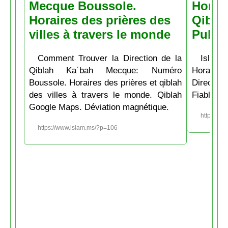
Mecque Boussole.
Horair
Horaires des prières des
Qiblah
villes à travers le monde
Pubs
Comment Trouver la Direction de la
Islam.
Qiblah Kaʿbah Mecque: Numéro
Horaire
Boussole. Horaires des prières et qiblah
Directio
des villes à travers le monde. Qiblah
Fiable et
Google Maps. Déviation magnétique.
https://w
https://www.islam.ms/?p=106