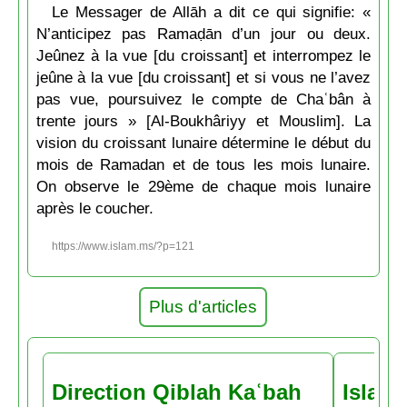
Le Messager de Allāh a dit ce qui signifie: «
N’anticipez pas Ramaḍān d’un jour ou deux.
Jeûnez à la vue [du croissant] et interrompez le
jeûne à la vue [du croissant] et si vous ne l’avez
pas vue, poursuivez le compte de Chaʿbân à
trente jours » [Al-Boukhâriyy et Mouslim]. La
vision du croissant lunaire détermine le début du
mois de Ramadan et de tous les mois lunaire.
On observe le 29ème de chaque mois lunaire
après le coucher.
https://www.islam.ms/?p=121
Plus d'articles
Direction Qiblah Kaʿbah
Islam