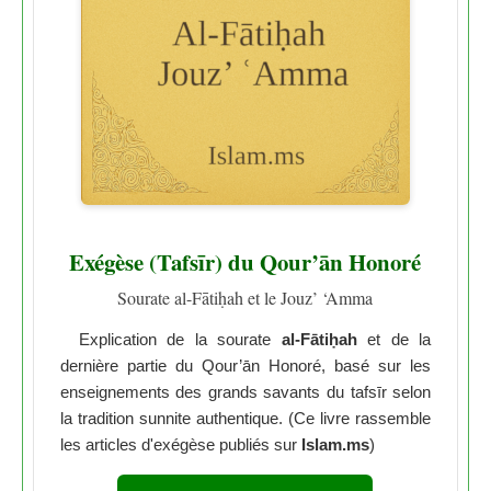
Exégèse (Tafsīr) du Qour’ān Honoré
Sourate al-Fātiḥah et le Jouz’ ‘Amma
Explication de la sourate
al-Fātiḥah
et de la
dernière partie du Qour’ān Honoré, basé sur les
enseignements des grands savants du tafsīr selon
la tradition sunnite authentique. (Ce livre rassemble
les articles d'exégèse publiés sur
Islam.ms
)