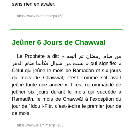
sans rien en avaler.
https://www.islam.ms/?p=160
Jeûner 6 Jours de Chawwal
Le Prophète a dit: « من صام رمضان ثم أتبعه
بست من شوال فكأنما صام الدهر » qui signifie: «
Celui qui jeûne le mois de Ramaḍān et six jours
du mois de Chawwāl, c’est comme s’il avait
jeûné toute une année ». Il est recommandé de
jeûner six jours durant le mois qui succède à
Ramaḍān, le mois de Chawwāl à l’exception du
jour de ʿIdou l-Fiṭr, c’est-à-dire le premier jour de
ce mois.
https://www.islam.ms/?p=163