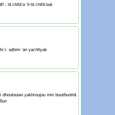
 lā chifā’a ’il-lā chifā’ouk
chi l-ʿaḍḥim ’an yachfiyak
ki dhouloulan yakhroujou min bouṭôunihâ
rôun