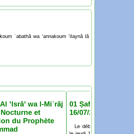
âkoum ʿabathâ wa ’annakoum ’ilaynâ lâ
Al ’Isrâ’ wa l-Miʿrâj
01 Ṣafar 1448 : jeu
Nocturne et
16/07/2026
ion du Prophète
Le début du mois de Ṣaf
mmad
le jeudi 16 Juillet 2026 D’a