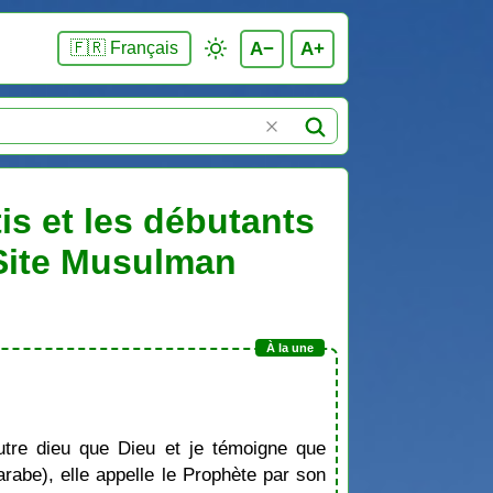
A−
A+
🇫🇷 Français
is et les débutants
 Site Musulman
tre dieu que Dieu et je témoigne que
be), elle appelle le Prophète par son