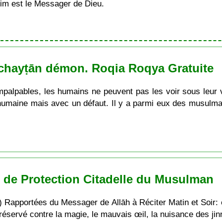
im est le Messager de Dieu.
e chayṭān démon. Roqia Roqya Gratuite
 impalpables, les humains ne peuvent pas les voir sous leur
humaine mais avec un défaut. Il y a parmi eux des musul
s de Protection Citadelle du Musulman
apportées du Messager de Allāh à Réciter Matin et Soir: est 
préservé contre la magie, le mauvais œil, la nuisance des jinn