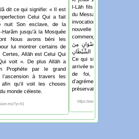
l-Lāh fils de Hichām: Les
lâ dit ce qui signifie: « Il est
du Messager de Allāh appren
perfection Celui Qui a fait
invocation qu’ils disaient
e nuit Son esclave, de la
nouvelle année ou un no
-Ḥarâm jusqu’à la Mosquée
commençait: « اللَّهُمَّ أَدْخِلْهُ عَلَيْنَا بِالْأَمْنِ
dont Nous avons béni les
لسَّلَامَةِ وَالْإِسْلَامِ، وَرِضْوَانٍ مِنَ
pour lui montrer certains de
 وَجِوَارٍ (أيْ حِفْظٍ) مِنَ الشَّيْطَانِ
 Certes, Allāh est Celui Qui
Ce qui signifie: « Ô Allāh f
Qui voit ». De plus Allāh a
arrivée soit accompagnée de 
n Prophète par le grand
de foi, de protection e
 l’ascension à travers les
d’agrément de Ar-Raḥm
 afin qu’il voit les choses
préservation contre le chayṭ
du monde céleste.
https://www.islam.ms/?p=1213
islam.ms/?p=91