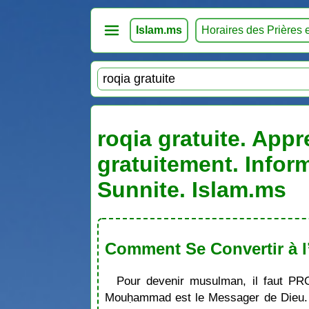
Islam.ms
Horaires des Prières 
roqia gratuite. Appr
gratuitement. Infor
Sunnite. Islam.ms
Comment Se Convertir à l
Pour devenir musulman, il faut PR
Mouḥammad est le Messager de Dieu. S