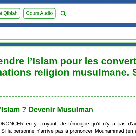
et Qiblah
Cours Audio
endre l’Islam pour les convert
mations religion musulmane.
’Islam ? Devenir Musulman
ONONCER en y croyant: Je témoigne qu’il n’y a pas d’au
i la personne n’arrive pas à prononcer Mouḥammad (en ara