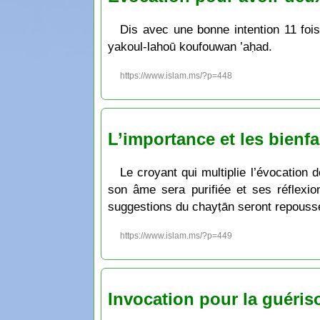
Dis avec une bonne intention 11 fois
yakoul-lahoū koufouwan ’aḥad.
https://www.islam.ms/?p=448
L’importance et les bienfa
Le croyant qui multiplie l’évocation
son âme sera purifiée et ses réflexi
suggestions du chayṭān seront repoussée
https://www.islam.ms/?p=449
Invocation pour la guéris