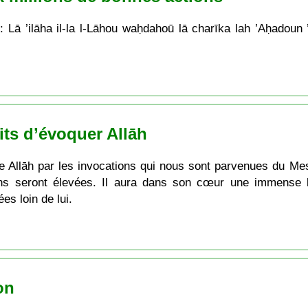
: Lā ’ilāha il-la l-Lāhou waḥdahoū lā charīka lah ’Aḥadou
its d’évoquer Allāh
 de Allāh par les invocations qui nous sont parvenues du Me
ons seront élevées. Il aura dans son cœur une immense lu
s loin de lui.
on