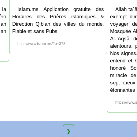
 la
Islam.ms Application gratuite des
Allāh taʿâ
ro
Horaires des Prières islamiques &
exempt d’im
lah
Direction Qiblah des villes du monde.
voyager d
lah
Fiable et sans Pubs
Mosquée Al
Al-’Aqṣâ 
https://www.islam.ms/?p=378
alentours, 
Nos signes.
entend et 
honoré So
miracle de
sept cieux
étonnantes 
https://www.
❯