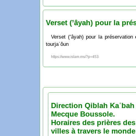
Verset (’âyah) pour la pré
Verset (’âyah) pour la préservatio
tourjaʿôun
https://www.islam.ms/?p=453
Direction Qiblah Kaʿbah
Mecque Boussole.
Horaires des prières des
villes à travers le monde