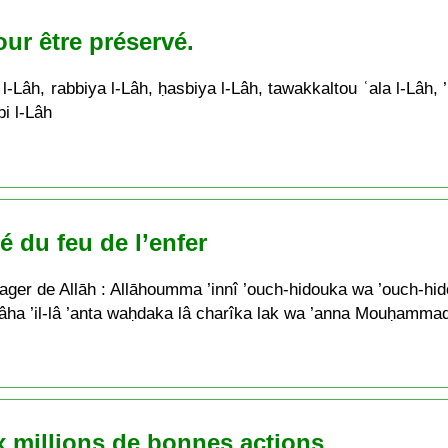
ur être préservé.
l-Lâh, rabbiya l-Lâh, ḥasbiya l-Lâh, tawakkaltou ʿala l-Lâh, ’
bi l-Lâh
é du feu de l’enfer
ger de Allāh : Allāhoumma ’innî ’ouch-hidouka wa ’ouch-hi
’ilâha ’il-lâ ’anta waḥdaka lâ charîka lak wa ’anna Mouḥam
x millions de bonnes actions