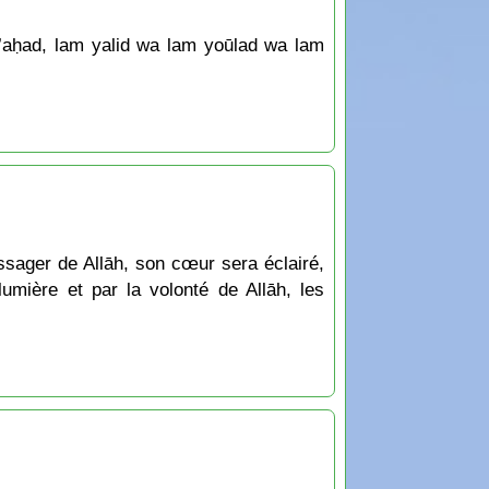
n ’aḥad, lam yalid wa lam yoūlad wa lam
ssager de Allāh, son cœur sera éclairé,
mière et par la volonté de Allāh, les