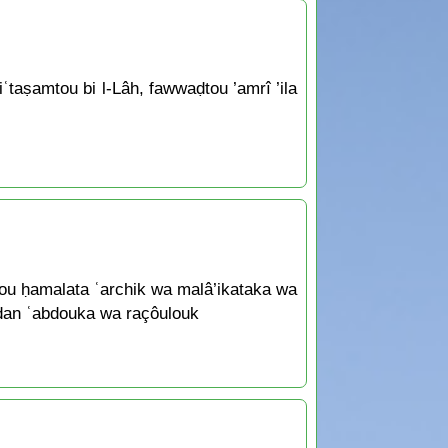
iʿtaṣamtou bi l-Lâh, fawwaḍtou ’amrî ’ila
dou ḥamalata ʿarchik wa malâ’ikataka wa
madan ʿabdouka wa raçôulouk