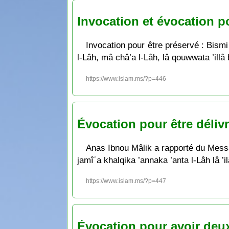
Invocation et évocation po
Invocation pour être préservé : Bismi 
l-Lâh, mâ châ’a l-Lâh, lâ qouwwata ’illâ 
https://www.islam.ms/?p=446
Évocation pour être délivr
Anas Ibnou Mâlik a rapporté du Messa
jamîʿa khalqika ’annaka ’anta l-Lâh lâ 
https://www.islam.ms/?p=447
Évocation pour avoir deu