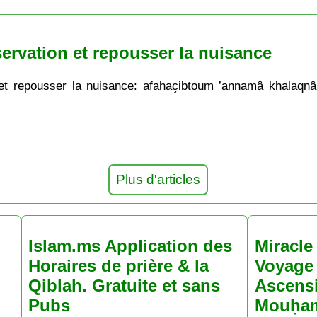
servation et repousser la nuisance
n et repousser la nuisance: afaḥaçibtoum ’annamâ khalaqn
Plus d'articles
Islam.ms Application des
Miracle 
Horaires de prière & la
Voyage 
Qiblah. Gratuite et sans
Ascens
Pubs
Mouḥa