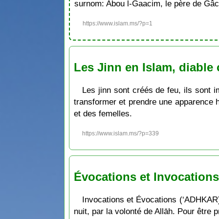
surnom: Abou l-Gaacim, le père de Gâc
https://www.islam.ms/?p=1
Les Jinn en Islam, diabl
Les jinn sont créés de feu, ils sont
transformer et prendre une apparence 
et des femelles.
https://www.islam.ms/?p=339
Évocations et Invocation
Invocations et Évocations (‘ADHKAR) R
nuit, par la volonté de Allāh. Pour être 