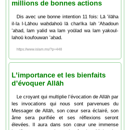
millions de bonnes actions
Dis avec une bonne intention 11 fois: Lā ’ilāha
il-la l-Lāhou waḥdahoū lā charīka lah ’Aḥadoun
’aḥad, lam yalid wa lam yoūlad wa lam yakoul-
lahoū koufouwan ’aḥad.
https://www.islam.ms/?p=448
L’importance et les bienfaits
d’évoquer Allāh
Le croyant qui multiplie l’évocation de Allāh par
les invocations qui nous sont parvenues du
Messager de Allāh, son cœur sera éclairé, son
âme sera purifiée et ses réflexions seront
élevées. Il aura dans son cœur une immense