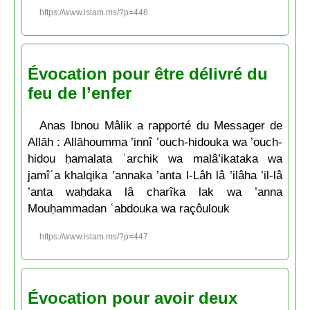
https://www.islam.ms/?p=446
Évocation pour être délivré du
feu de l’enfer
Anas Ibnou Mâlik a rapporté du Messager de
Allāh : Allāhoumma ’innî ’ouch-hidouka wa ’ouch-
hidou ḥamalata ʿarchik wa malâ’ikataka wa
jamîʿa khalqika ’annaka ’anta l-Lâh lâ ’ilâha ’il-lâ
’anta waḥdaka lâ charîka lak wa ’anna
Mouḥammadan ʿabdouka wa raçôulouk
https://www.islam.ms/?p=447
Évocation pour avoir deux