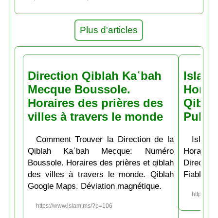
Plus d'articles
Direction Qiblah Kaʿbah
Islam
Mecque Boussole.
Horair
Horaires des prières des
Qiblah
villes à travers le monde
Pubs
Comment Trouver la Direction de la
Islam.
Qiblah Kaʿbah Mecque: Numéro
Horaire
Boussole. Horaires des prières et qiblah
Directio
des villes à travers le monde. Qiblah
Fiable et
Google Maps. Déviation magnétique.
https://w
https://www.islam.ms/?p=106