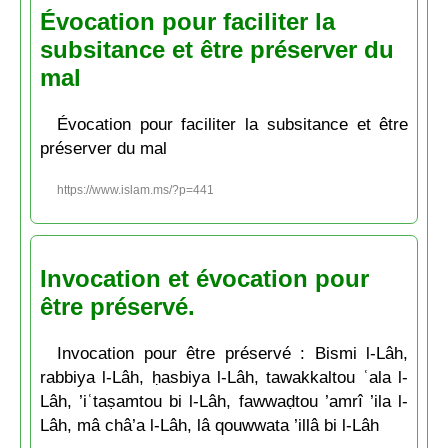
Évocation pour faciliter la
subsitance et être préserver du
mal
Évocation pour faciliter la subsitance et être
préserver du mal
https://www.islam.ms/?p=441
Invocation et évocation pour
être préservé.
Invocation pour être préservé : Bismi l-Lâh,
rabbiya l-Lâh, ḥasbiya l-Lâh, tawakkaltou ʿala l-
Lâh, ’iʿtaṣamtou bi l-Lâh, fawwaḍtou ’amrî ’ila l-
Lâh, mâ châ’a l-Lâh, lâ qouwwata ’illâ bi l-Lâh