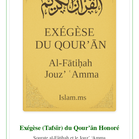
Exégèse (Tafsīr) du Qour’ān Honoré
Sourate al-Fātiḥah et le Jouz’ ‘Amma