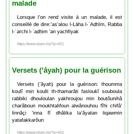
malade
Lorsque l’on rend visite à un malade, il est
conseillé de dire:’as’alou l-Lāha l-ʿAḍḥīm, Rabba
l-ʿarchi l-ʿaḍḥim ’an yachfiyak
https://www.islam.ms/?p=451
Versets (’âyah) pour la guérison
Versets (’âyah) pour la guérison: thoumma
koulî min koulli th-thamarâti fasloukî souboula
rabbiki dhouloulan yakhroujou min bouṭôunihâ
charâboun moukhtalifoun alwânouhou fîhi chifâ’
linnâçi ’inna fî dhâlika la’âyatan liqawmin
yatafakkarôun
https://www.islam.ms/?p=452