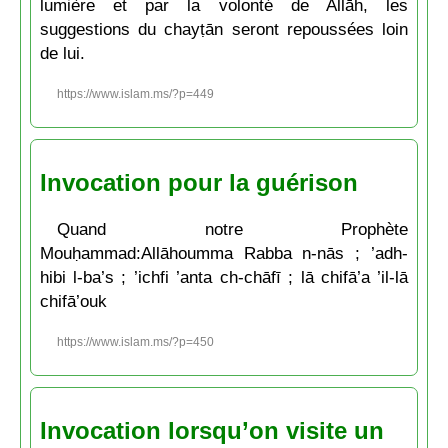
lumière et par la volonté de Allāh, les
suggestions du chayṭān seront repoussées loin
de lui.
https://www.islam.ms/?p=449
Invocation pour la guérison
Quand notre Prophète
Mouḥammad:Allāhoumma Rabba n-nās ; ’adh-
hibi l-ba’s ; ’ichfi ’anta ch-chāfī ; lā chifā’a ’il-lā
chifā’ouk
https://www.islam.ms/?p=450
Invocation lorsqu’on visite un