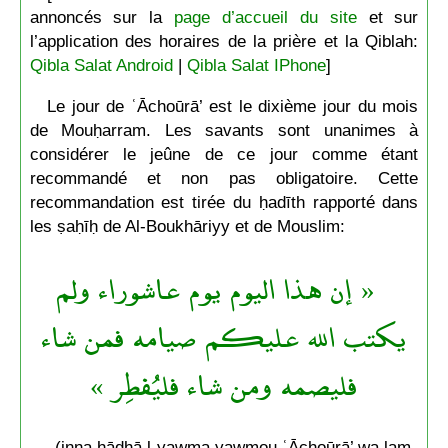
annoncés sur la
page d’accueil du site
et sur
l’application des horaires de la prière et la Qiblah:
Qibla Salat Android
|
Qibla Salat IPhone
]
Le jour de ʿĀchoūrā’ est le dixième jour du mois
de Mouḥarram. Les savants sont unanimes à
considérer le jeûne de ce jour comme étant
recommandé et non pas obligatoire. Cette
recommandation est tirée du ḥadīth rapporté dans
les ṣaḥīḥ de Al-Boukhāriyy et de Mouslim:
« إن هذا اليوم يوم عاشوراء ولم
يكتب الله عليكم صيامه فمن شاء
فليصمه ومن شاء فليُفطِر »
(inna hādhā l-yawma yawmou ʿĀchoūrā’ wa lam