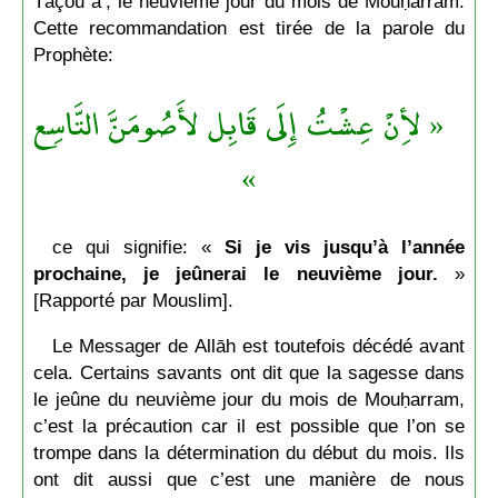
Tāçoūʿā’, le neuvième jour du mois de Mouḥarram.
Cette recommandation est tirée de la parole du
Prophète:
« لأِنْ عِشْتُ إِلَى قَابِل لأَصُومَنَّ التَّاسِع
»
ce qui signifie: «
Si je vis jusqu’à l’année
prochaine, je jeûnerai le neuvième jour.
»
[Rapporté par Mouslim].
Le Messager de Allāh est toutefois décédé avant
cela. Certains savants ont dit que la sagesse dans
le jeûne du neuvième jour du mois de Mouḥarram,
c’est la précaution car il est possible que l’on se
trompe dans la détermination du début du mois. Ils
ont dit aussi que c’est une manière de nous