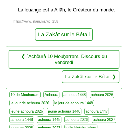
La louange est à Allāh, le Créateur du monde.
https://www.islam.ms/?p=258
La Zakât sur le Bétail
ʿÂchôurâ 10 Mouḥarram. Discours du
vendredi
La Zakât sur le Bétail
10 de Mouḥarram
Achoura
achoura 1448
achoura 2026
le jour de achoura 2026
le jour de achoura 1448
jeune achoura 2026
jeune achoura 1448
achoura 1447
achoura 1448
achoura 1448
achoura 2026
achoura 2027
achoura 2028
achoura 2027
belle histoire islam