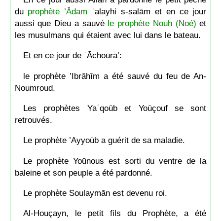
du
prophète ’Ādam
ʿalayhi s-salām et en ce jour
aussi que Dieu a sauvé
le prophète Noūḥ (Noé)
et
les musulmans qui étaient avec lui dans le bateau.
Et en ce jour de ʿĀchoūrā’:
le prophète ’Ibrāhīm a été sauvé du feu de An-
Noumroud.
Les prophètes Yaʿqoūb et Yoūçouf se sont
retrouvés.
Le prophète ’Ayyoūb a guérit de sa maladie.
Le prophète Yoūnous est sorti du ventre de la
baleine et son peuple a été pardonné.
Le prophète Soulaymān est devenu roi.
Al-Houçayn, le petit fils du Prophète, a été