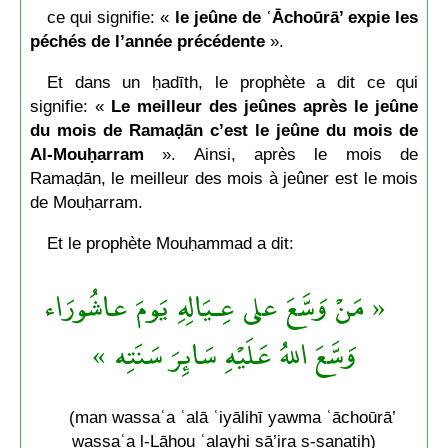
ce qui signifie: «
le jeûne de ʿĀchoūrā’ expie les
péchés de l’année précédente
».
Et dans un ḥadīth, le prophète a dit ce qui
signifie: «
Le meilleur des jeûnes après le jeûne
du mois de Ramaḍān c’est le jeûne du mois de
Al-Mouḥarram
». Ainsi, après le mois de
Ramaḍān, le meilleur des mois à jeûner est le mois
de Mouḥarram.
Et le prophète Mouḥammad a dit:
« مَنْ وَسَّعَ على عِـيَالِهِ يَومَ عاشُورَاء
وَسَّعَ اللهُ عَلَيْهِ سَائِرَ سَنَتِه »
(man wassaʿa ʿalā ʿiyālihī yawma ʿāchoūrā’
wassaʿa l-Lāhou ʿalayhi sā’ira s-sanatih)