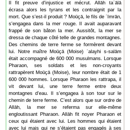
Il fit preuve d’injustice et mécrut. Allāh taʿālā
écrasa alors les tyrans et les contraignit par la
mort. Que s’est-il produit ? Moūçā, le fils de ʿImrān,
s’engagea dans la mer rouge. Il avait auparavant
frappé de son bâton la mer. Aussitôt, la mer se
dressa de chaque côté telle de grandes montagnes.
Des chemins de terre ferme se formèrent devant
lui. Notre maître Moūçā (Moise) ʿalayhi s-salām
était accompagné de 600 000 musulmans. Lorsque
Pharaon, ses soldats et les non-croyants
rattrapèrent Moūçā (Moise), leur nombre était de 1
600 000 hommes. Lorsque Pharaon les rattrapa, il
vit devant lui, une terre ferme entre deux
montagnes d’eau. Il s’engagea à son tour sur le
chemin de terre ferme. C’est alors que sur ordre de
Allāh, la mer se referma sur elle-même
engloutissant Pharaon. Allāh fit noyer Pharaon et
ceux qui étaient avec lui. Les hommes qui étaient
avec lui mais qui ne s’étaient pas engagés à ses