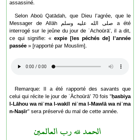
assassiné.
Selon Aboū Qatādah, que Dieu l’agrée, que le
Messager de Allāh صلى الله عليه وسلم a été
interrogé sur le jeûne du jour de ʿAchoūrā’, il a dit,
ce qui signifie: «
expie [les péchés de] l’année
passée
» [rapporté par Mouslim].
Remarque: Il a été rapporté des savants que
celui qui récite le jour de ʿĀchoūrā’ 70 fois "
ḥasbiya
l-Lāhou wa niʿma l-wakīl niʿma l-Mawlā wa niʿma
n-Naṣīr
" sera préservé du mal de cette année.
الحمد لله رب العالمين