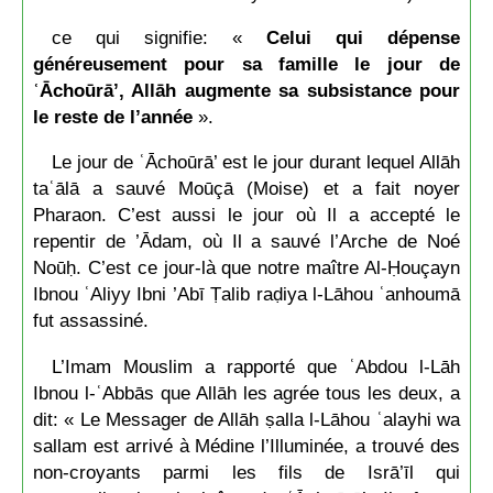
ce qui signifie: «
Celui qui dépense
généreusement pour sa famille le jour de
ʿĀchoūrā’, Allāh augmente sa subsistance pour
le reste de l’année
».
Le jour de ʿĀchoūrā’ est le jour durant lequel Allāh
taʿālā a sauvé Moūçā (Moise) et a fait noyer
Pharaon. C’est aussi le jour où Il a accepté le
repentir de ’Ādam, où Il a sauvé l’Arche de Noé
Noūḥ. C’est ce jour-là que notre maître Al-Ḥouçayn
Ibnou ʿAliyy Ibni ’Abī Ṭalib raḍiya l-Lāhou ʿanhoumā
fut assassiné.
L’Imam Mouslim a rapporté que ʿAbdou l-Lāh
Ibnou l-ʿAbbās que Allāh les agrée tous les deux, a
dit: « Le Messager de Allāh ṣalla l-Lāhou ʿalayhi wa
sallam est arrivé à Médine l’Illuminée, a trouvé des
non-croyants parmi les fils de Isrā’īl qui