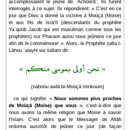
accomplissaient le jeûne de ʿĀchoūrā’. Ils furent
interrogés à ce sujet. Ils répondirent: « C’est en ce
jour que Dieu a donné la victoire à Moūçā (Moise)
et aux fils de Isrā’īl (descendants du prophète
Yaʿqoūb Jacob qui est musulman comme tous les
prophètes) sur Pharaon aussi nous jeûnons ce jour
afin de le commémorer ». Alors, le Prophète ṣalla l-
Lāhou ʿalayhi wa sallam dit:
« نحن أولى بموسى منكم »
(naḥnou awlā bi-Moūçā minkoum)
ce qui signifie: «
Nous sommes plus proches
de Moūçā (Moise) que vous
», c’est-à-dire que
nous avons la même religion que Moise à savoir
l’Islam. C’est alors que le Messager de Allāh
ordonna aussitôt de jeûner ce jour (de façon