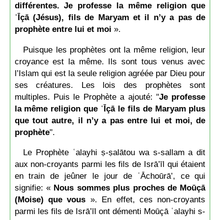
différentes. Je professe la même religion que
ʿĪçā (Jésus), fils de Maryam et il n’y a pas de
prophète entre lui et moi
».
Puisque les prophètes ont la même religion, leur
croyance est la même. Ils sont tous venus avec
l’Islam qui est la seule religion agréée par Dieu pour
ses créatures. Les lois des prophètes sont
multiples. Puis le Prophète a ajouté: "
Je professe
la même religion que ʿĪçā le fils de Maryam plus
que tout autre, il n’y a pas entre lui et moi, de
prophète
".
Le Prophète ʿalayhi ṣ-ṣalātou wa s-sallam a dit
aux non-croyants parmi les fils de Isrā’īl qui étaient
en train de jeûner le jour de ʿĀchoūrā’, ce qui
signifie: «
Nous sommes plus proches de Moūçā
(Moise) que vous
». En effet, ces non-croyants
parmi les fils de Isrā’īl ont démenti Moūçā ʿalayhi s-