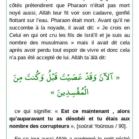
côtés prétendirent que Pharaon n’était pas mort
noyé aussi, Allāh leur fit voir son cadavre, gonflé
flottant sur l’eau. Pharaon était mort. Avant qu’il ne
succombe à la noyade, il avait dit: « Je crois en
Celui en qui ont cru les fils de Isrā’īl et je suis au
nombre des musulmans » mais il avait dit cela
après avoir perdu tout espoir de vivre et donc cela
n’a pas été accepté de lui. Allāh taʿālā dit:
« آلآنَ وَقَدْ عَصَيْتَ قَبْلُ وَكُنتَ مِنَ
الْمُفْسِدِينَ »
ce qui signifie: «
Est ce maintenant , alors
qu’auparavant tu as désobéi et tu étais aux
nombre des corrupteurs
», [soūrat Yoūnous / 90].
En ce jour aussi Allāh a pardonné le petit péché