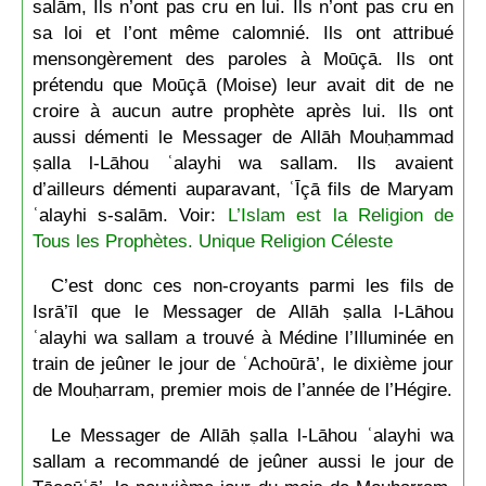
salām, Ils n’ont pas cru en lui. Ils n’ont pas cru en
sa loi et l’ont même calomnié. Ils ont attribué
mensongèrement des paroles à Moūçā. Ils ont
prétendu que Moūçā (Moise) leur avait dit de ne
croire à aucun autre prophète après lui. Ils ont
aussi démenti le Messager de Allāh Mouḥammad
ṣalla l-Lāhou ʿalayhi wa sallam. Ils avaient
d’ailleurs démenti auparavant, ʿĪçā fils de Maryam
ʿalayhi s-salām. Voir:
L’Islam est la Religion de
Tous les Prophètes. Unique Religion Céleste
C’est donc ces non-croyants parmi les fils de
Isrā’īl que le Messager de Allāh ṣalla l-Lāhou
ʿalayhi wa sallam a trouvé à Médine l’Illuminée en
train de jeûner le jour de ʿAchoūrā’, le dixième jour
de Mouḥarram, premier mois de l’année de l’Hégire.
Le Messager de Allāh ṣalla l-Lāhou ʿalayhi wa
sallam a recommandé de jeûner aussi le jour de