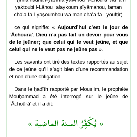
yaktoubi l-Lāhou ʿalaykoum ṣīyāmahou, faman
chā’a fa l-yaṣoumhou wa man chā’a fa l-youfṭir)
ce qui signifie: «
Aujourd’hui c’est le jour de
ʿĀchoūrā’, Dieu n’a pas fait un devoir pour vous
de le jeûner; que celui qui le veut jeûne, et que
celui qui ne le veut pas ne jeûne pas
».
Les savants ont tiré des textes rapportés au sujet
de ce jeûne qu’il s’agit bien d’une recommandation
et non d’une obligation.
Dans le ḥadīth rapporté par Mouslim, le prophète
Mouḥammad a été interrogé sur le jeûne de
ʿĀchoūrā’ et il a dit:
« يُكَفِّرُ السنة الماضية »