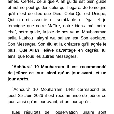
âmes. Certes, celui que Allāh guide est bien guidé
et nul ne peut guider celui qu’Il égare. Je témoigne
qu’il n’est de dieu que Dieu, Celui Qui est Unique,
Qui n’a ni associé ni semblable ni égal et je
témoigne que notre Maître, notre bien-aimé, notre
chef, notre guide, la joie de nos yeux, Mouḥammad
ṣalla l-Lāhou ʿalayhi wa sallam est Son esclave,
Son Messager, Son élu et la créature qu’Il agrée le
plus. Que Allāh l’élève davantage en degrés, lui
ainsi que tous les autres Messagers.
ʿAchôurâ’ 10 Mouḥarram il est recommandé
de jeûner ce jour, ainsi qu’un jour avant, et un
jour après.
ʿAchôurâ' 10 Mouḥarram 1448 correspond au
jeudi 25 Juin 2026 il est recommandé de jeûner ce
jour, ainsi qu'un jour avant, et un jour après.
[Les résultats de l’observation lunaire sont