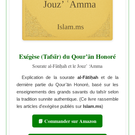
Exégèse (Tafsīr) du Qour’ān Honoré
Sourate al-Fātiḥah et le Jouz’ ‘Amma
Explication de la sourate
al-Fātiḥah
et de la
dernière partie du Qour’ān Honoré, basé sur les
enseignements des grands savants du tafsīr selon
la tradition sunnite authentique. (Ce livre rassemble
les articles d'exégèse publiés sur
Islam.ms
)
📘 Commander sur Amazon