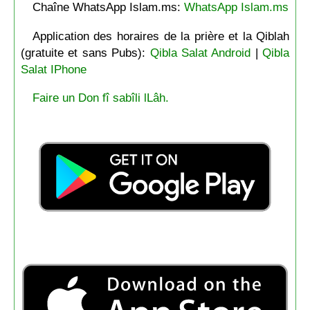
Chaîne WhatsApp Islam.ms:
WhatsApp Islam.ms
Application des horaires de la prière et la Qiblah
(gratuite et sans Pubs):
Qibla Salat Android
|
Qibla
Salat IPhone
Faire un Don fî sabîli lLâh.