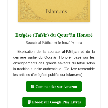
Exégèse (Tafsīr) du Qour’ān Honoré
Sourate al-Fātiḥah et le Jouz’ ‘Amma
Explication de la sourate
al-Fātiḥah
et de la
dernière partie du Qour’ān Honoré, basé sur les
enseignements des grands savants du tafsīr selon
la tradition sunnite authentique. (Ce livre rassemble
les articles d'exégèse publiés sur
Islam.ms
)
📘 Commander sur Amazon
📘 Ebook sur Google Play Livres