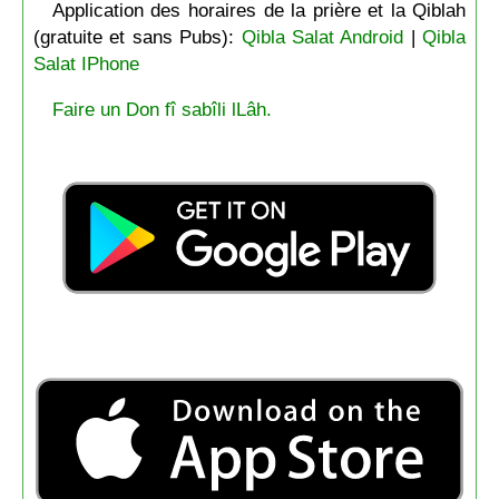
Application des horaires de la prière et la Qiblah
(gratuite et sans Pubs):
Qibla Salat Android
|
Qibla
Salat IPhone
Faire un Don fî sabîli lLâh.