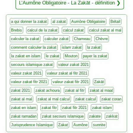
L’Aumône Obligatoire - La Zakāt - définition
a qui donner la zakat
al zakat
Aumône Obligatoire
Bétail
Brebis
calcul de la zakat
calcul zakat
calcul zakat al mal
calculer la zakat
calculer zakat
Chameau
Chèvre
comment calculer la zakat
islam zakat
la zakat
la zakat en islam
le zakat
Mouton
payer la zakat
secours islamique zakat
valeur zakat 2021
valeur zakat 2021
valeur zakat al fitr 2021
valeur zakat fitr 2021
valeur zakat fitr 2021
Zakāt
zakat 2021
zakat achoura
zakat al fitr
zakat al maal
zakat al mal
zakat al mal calcul
zakat calcul
zakat coran
zakat en islam
zakat fitr
zakat fitr 2021
zakat islam
zakat ramadan
zakat secours islamique
zakate
zakkat
Jurisprudence Islamique
Zakat
Aumône
sunnite