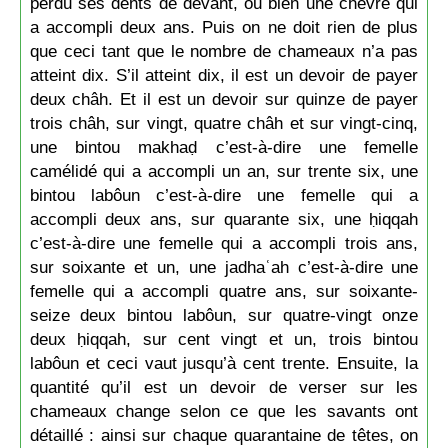
perdu ses dents de devant, ou bien une chèvre qui
a accompli deux ans. Puis on ne doit rien de plus
que ceci tant que le nombre de chameaux n’a pas
atteint dix. S’il atteint dix, il est un devoir de payer
deux châh. Et il est un devoir sur quinze de payer
trois châh, sur vingt, quatre châh et sur vingt-cinq,
une bintou makhaḍ c’est-à-dire une femelle
camélidé qui a accompli un an, sur trente six, une
bintou labôun c’est-à-dire une femelle qui a
accompli deux ans, sur quarante six, une ḥiqqah
c’est-à-dire une femelle qui a accompli trois ans,
sur soixante et un, une jadhaʿah c’est-à-dire une
femelle qui a accompli quatre ans, sur soixante-
seize deux bintou labôun, sur quatre-vingt onze
deux ḥiqqah, sur cent vingt et un, trois bintou
labôun et ceci vaut jusqu’à cent trente. Ensuite, la
quantité qu’il est un devoir de verser sur les
chameaux change selon ce que les savants ont
détaillé : ainsi sur chaque quarantaine de têtes, on