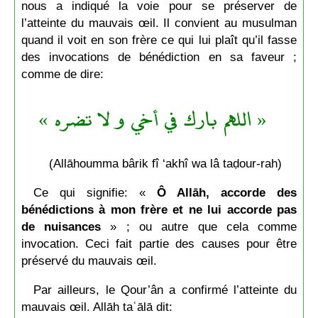
nous a indiqué la voie pour se préserver de
l’atteinte du mauvais œil. Il convient au musulman
quand il voit en son frère ce qui lui plaît qu’il fasse
des invocations de bénédiction en sa faveur ;
comme de dire:
« اللهم بارك في أخي و لا تضره »
(Allāhoumma bârik fî ‘akhî wa lâ taḍour-rah)
Ce qui signifie: «
Ô Allāh, accorde des
bénédictions à mon frère et ne lui accorde pas
de nuisances
» ; ou autre que cela comme
invocation. Ceci fait partie des causes pour être
préservé du mauvais œil.
Par ailleurs, le Qour’ân a confirmé l’atteinte du
mauvais œil. Allāh taʿālā dit: