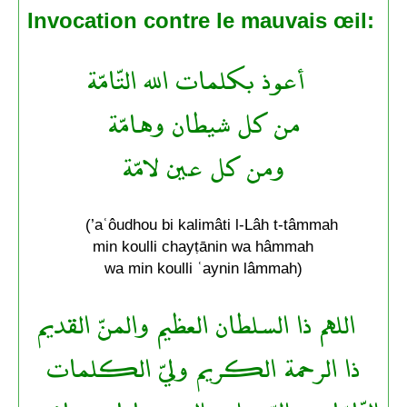
Invocation contre le mauvais œil:
أعوذ بكلمات الله التّامّة
من كل شيطان وهامّة
ومن كل عين لامّة
(’aʿôudhou bi kalimâti l-Lâh t-tâmmah
min koulli chayṭānin wa hâmmah
wa min koulli ʿaynin lâmmah)
اللهم ذا السلطان العظيم والمنّ القديم
ذا الرحمة الكريم وليّ الكلمات