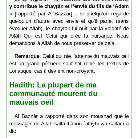
y contribue le chayṭān et l’envie du fils de ‘Adam
» [rapporté par Al-Bazzar] ; si quelqu’un regarde
quelqu’un d’autre avec envie et qu’il parle, (sans
évoquer Allāh), le chayṭān lui nuit par la volonté de
Allāh Qui est Celui qui crée la nuisance. Nous
demandons à Allāh de nous préserver de cela.
Remarque
: Celui qui nie l’atteinte du mauvais œil
est un grand pécheur sauf s’il renie les textes de
Loi auquel cas il devient non-croyant.
Hadith: La plupart de ma
communauté meurent du
mauvais oeil
Al Bazzâr a rapporté dans son mousnad que le
messager de Allāh ṣalla lLâhou ʿalayhi wa sallam a
dit: