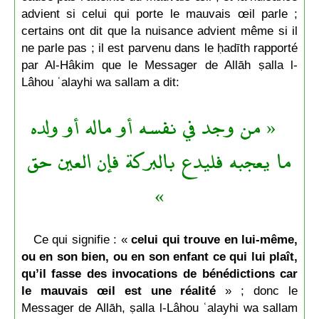
advient si celui qui porte le mauvais œil parle ;
certains ont dit que la nuisance advient même si il
ne parle pas ; il est parvenu dans le ḥadīth rapporté
par Al-Hâkim que le Messager de Allāh ṣalla l-
Lâhou ʿalayhi wa sallam a dit:
« من وجد في نفسه أو ماله أو ولده
ما يعجبه فليدع بالبركة فإن العين حق
»
Ce qui signifie : «
celui qui trouve en lui-même,
ou en son bien, ou en son enfant ce qui lui plaît,
qu’il fasse des invocations de bénédictions car
le mauvais œil est une réalité
» ; donc le
Messager de Allāh, ṣalla l-Lâhou ʿalayhi wa sallam