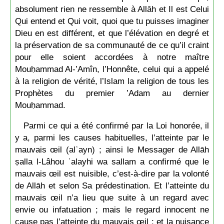
absolument rien ne ressemble à Allāh et Il est Celui
Qui entend et Qui voit, quoi que tu puisses imaginer
Dieu en est différent, et que l’élévation en degré et
la préservation de sa communauté de ce qu’il craint
pour elle soient accordées à notre maître
Mouḥammad Al-’Amîn, l’Honnête, celui qui a appelé
à la religion de vérité, l’Islam la religion de tous les
Prophètes du premier ’Adam au dernier
Mouḥammad.
Parmi ce qui a été confirmé par la Loi honorée, il
y a, parmi les causes habituelles, l’atteinte par le
mauvais œil (alʿayn) ; ainsi le Messager de Allāh
ṣalla l-Lâhou ʿalayhi wa sallam a confirmé que le
mauvais œil est nuisible, c’est-à-dire par la volonté
de Allāh et selon Sa prédestination. Et l’atteinte du
mauvais œil n’a lieu que suite à un regard avec
envie ou infatuation ; mais le regard innocent ne
cause pas l’atteinte du mauvais œil ; et la nuisance