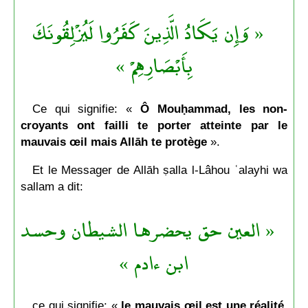
« وَإِن يَكَادُ الَّذِينَ كَفَرُوا لَيُزْلِقُونَكَ
بِأَبْصَارِهِمْ »
Ce qui signifie: «
Ô Mouḥammad, les non-
croyants ont failli te porter atteinte par le
mauvais œil mais Allāh te protège
».
Et le Messager de Allāh ṣalla l-Lâhou ʿalayhi wa
sallam a dit:
« العين حق يحضرها الشيطان وحسد
ابن ءادم »
ce qui signifie: «
le mauvais œil est une réalité,