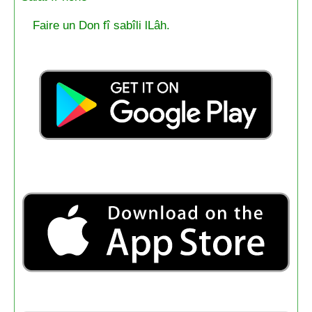
Faire un Don fî sabîli lLâh.