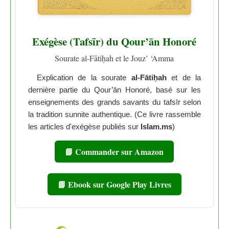
Exégèse (Tafsīr) du Qour’ān Honoré
Sourate al-Fātiḥah et le Jouz’ ‘Amma
Explication de la sourate
al-Fātiḥah
et de la
dernière partie du Qour’ān Honoré, basé sur les
enseignements des grands savants du tafsīr selon
la tradition sunnite authentique. (Ce livre rassemble
les articles d'exégèse publiés sur
Islam.ms
)
📘 Commander sur Amazon
📘 Ebook sur Google Play Livres