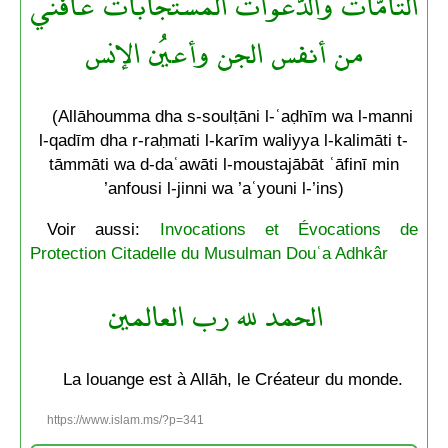
التّامّات والدّعوات المستجابات عافني
من أنفس الجن وأعيُن الإنس
(Allāhoumma dha s-soulṭāni l-ʿaḍhīm wa l-manni
l-qadīm dha r-raḥmati l-karīm waliyya l-kalimāti t-
tāmmāti wa d-daʿawāti l-moustajābāt ʿāfinī min
’anfousi l-jinni wa ’aʿyouni l-’ins)
Voir aussi:
Invocations et Évocations de
Protection Citadelle du Musulman Douʿa Adhkâr
الحمد لله رب العالمين
La louange est à Allāh, le Créateur du monde.
https://www.islam.ms/?p=341