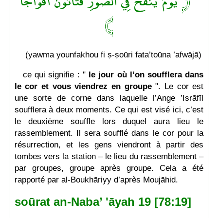
﴿ يَوْمَ يُنْفَخُ فِي الصُّورِ فَتَأْتُونَ أَفْوَاجًا
﴾
(yawma younfakhou fi ṣ-ṣoūri fata’toūna ’afwājā)
ce qui signifie : "
le jour où l’on soufflera dans
le cor et vous viendrez en groupe
". Le cor est
une sorte de corne dans laquelle l’Ange ’Isrāfīl
soufflera à deux moments. Ce qui est visé ici, c’est
le deuxième souffle lors duquel aura lieu le
rassemblement. Il sera soufflé dans le cor pour la
résurrection, et les gens viendront à partir des
tombes vers la station – le lieu du rassemblement –
par groupes, groupe après groupe. Cela a été
rapporté par al-Boukhāriyy d’après Moujāhid.
soūrat an-Naba’ 'āyah 19 [78:19]