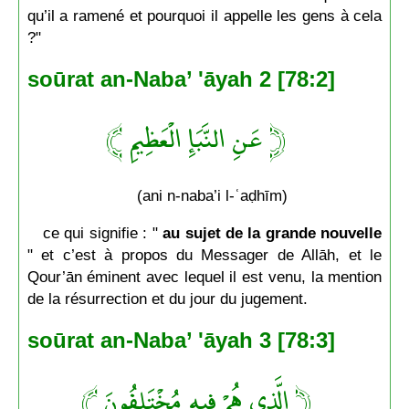
qu’il a ramené et pourquoi il appelle les gens à cela
?"
soūrat an-Naba’ 'āyah 2 [78:2]
﴿ عَنِ النَّبَإِ الْعَظِيمِ ﴾
(ani n-naba’i l-ʿaḍhīm)
ce qui signifie : "
au sujet de la grande nouvelle
" et c’est à propos du Messager de Allāh, et le
Qour’ān éminent avec lequel il est venu, la mention
de la résurrection et du jour du jugement.
soūrat an-Naba’ 'āyah 3 [78:3]
﴿ الَّذِي هُمْ فِيهِ مُخْتَلِفُونَ ﴾