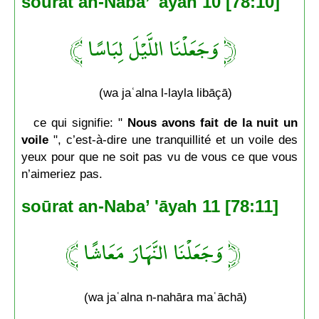
soūrat an-Naba’ 'āyah 10 [78:10]
﴿ وَجَعَلْنَا اللَّيْلَ لِبَاسًا ﴾
(wa jaʿalna l-layla libāçā)
ce qui signifie: "
Nous avons fait de la nuit un
voile
", c’est-à-dire une tranquillité et un voile des
yeux pour que ne soit pas vu de vous ce que vous
n’aimeriez pas.
soūrat an-Naba’ 'āyah 11 [78:11]
﴿ وَجَعَلْنَا النَّهَارَ مَعَاشًا ﴾
(wa jaʿalna n-nahāra maʿāchā)