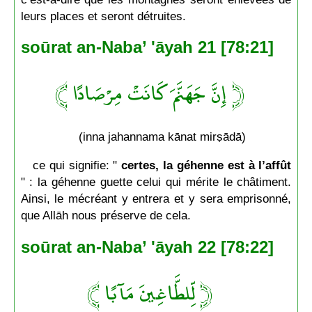
leurs places et seront détruites.
soūrat an-Naba’ 'āyah 21 [78:21]
﴿ إِنَّ جَهَنَّمَ كَانَتْ مِرْصَادًا ﴾
(inna jahannama kānat mirṣādā)
ce qui signifie: "
certes, la géhenne est à l’affût
" : la géhenne guette celui qui mérite le châtiment.
Ainsi, le mécréant y entrera et y sera emprisonné,
que Allāh nous préserve de cela.
soūrat an-Naba’ 'āyah 22 [78:22]
﴿ لِّلطَّاغِينَ مَآبًا ﴾