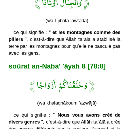
﴿ وَالْجِبَالَ أَوْتَادًا ﴾
(wa l-jibāla ’awtādā)
ce qui signifie : "
et les montagnes comme des
piliers
", c’est-à-dire que Allāh taʿālā a stabilisé la
terre par les montagnes pour qu’elle ne bascule pas
avec les gens.
soūrat an-Naba’ 'āyah 8 [78:8]
﴿ وَخَلَقْنَاكُمْ أَزْوَاجًا ﴾
(wa khalaqnākoum ’azwājā)
ce qui signifie : "
Nous vous avons créé de
divers genres
", c’est-à-dire que Allāh taʿālā a créé
des genres différents par la couleur, l’aspect et la