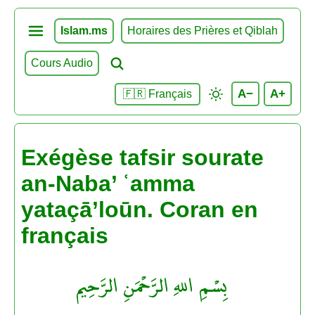
Islam.ms
Horaires des Prières et Qiblah
Cours Audio
A−
A+
🇫🇷 Français
Exégèse tafsir sourate
an-Naba’ ʿamma
yataçā’loūn. Coran en
français
بِسْمِ اللهِ الرَّحْمَنِ الرَّحِيم