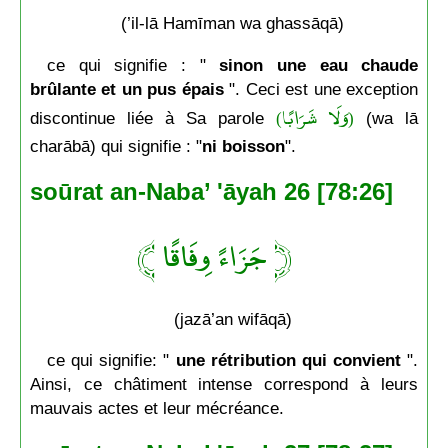
(’il-lā Hamīman wa ghassāqā)
ce qui signifie : "
sinon une eau chaude
brûlante et un pus épais
". Ceci est une exception
(وَلَا شَرَابًا)
discontinue liée à Sa parole
(wa lā
charābā) qui signifie : "
ni boisson
".
soūrat an-Naba’ 'āyah 26 [78:26]
﴿ جَزَاءً وِفَاقًا ﴾
(jazā’an wifāqā)
ce qui signifie: "
une rétribution qui convient
".
Ainsi, ce châtiment intense correspond à leurs
mauvais actes et leur mécréance.