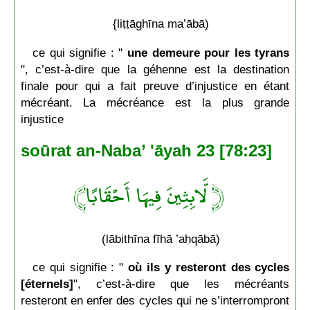
{liṭṭāghīna ma’ābā)
ce qui signifie : "
une demeure pour les tyrans
", c’est-à-dire que la géhenne est la destination
finale pour qui a fait preuve d’injustice en étant
mécréant. La mécréance est la plus grande
injustice
soūrat an-Naba’ 'āyah 23 [78:23]
﴿ لَّابِثِينَ فِيهَا أَحْقَابًا﴾
(lābithīna fīhā ’aḥqābā)
ce qui signifie : "
où ils y resteront des cycles
[éternels]
", c’est-à-dire que les mécréants
resteront en enfer des cycles qui ne s’interrompront