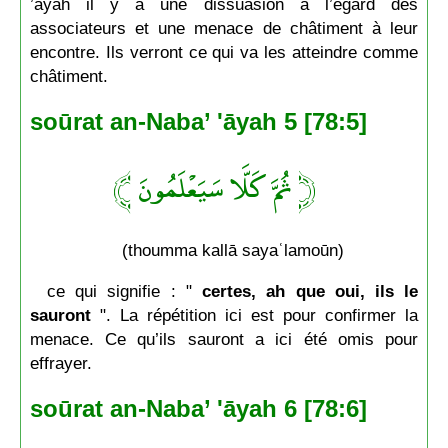
’āyah il y a une dissuasion à l’égard des
associateurs et une menace de châtiment à leur
encontre. Ils verront ce qui va les atteindre comme
châtiment.
soūrat an-Naba’ 'āyah 5 [78:5]
﴿ ثُمَّ كَلَّا سَيَعْلَمُونَ ﴾
(thoumma kallā sayaʿlamoūn)
ce qui signifie : "
certes, ah que oui, ils le
sauront
". La répétition ici est pour confirmer la
menace. Ce qu’ils sauront a ici été omis pour
effrayer.
soūrat an-Naba’ 'āyah 6 [78:6]