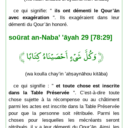
ce qui signifie: "
ils ont démenti le Qour’ān
avec exagération
". Ils exagéraient dans leur
démenti du Qour’ān honoré.
soūrat an-Naba’ 'āyah 29 [78:29]
﴿ وَكُلَّ شَىْءٍ أَحْصَيْنَاهُ كِتَابًا ﴾
(wa koulla chay’in ’aḥṣaynāhou kitāba)
ce qui signifie : "
et toute chose est inscrite
dans la Table Préservée
". C’est-à-dire toute
chose sujette à la récompense ou au châtiment
parmi les actes est inscrite dans la Table Préservée
pour que la personne soit rétribuée. Parmi les
choses pour lesquelles les mécréants seront
rétribués, il y a leur démenti du Qour’ān. Ainsi, les