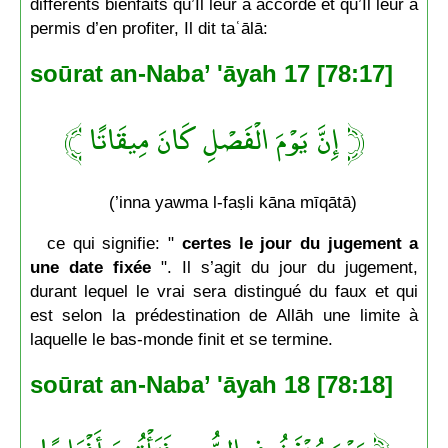
différents bienfaits qu’Il leur a accordé et qu’Il leur a
permis d’en profiter, Il dit taʿālā:
soūrat an-Naba’ 'āyah 17 [78:17]
﴿ إِنَّ يَوْمَ الْفَصْلِ كَانَ مِيقَاتًا ﴾
(’inna yawma l-faṣli kāna mīqātā)
ce qui signifie: "
certes le jour du jugement a
une date fixée
". Il s’agit du jour du jugement,
durant lequel le vrai sera distingué du faux et qui
est selon la prédestination de Allāh une limite à
laquelle le bas-monde finit et se termine.
soūrat an-Naba’ 'āyah 18 [78:18]