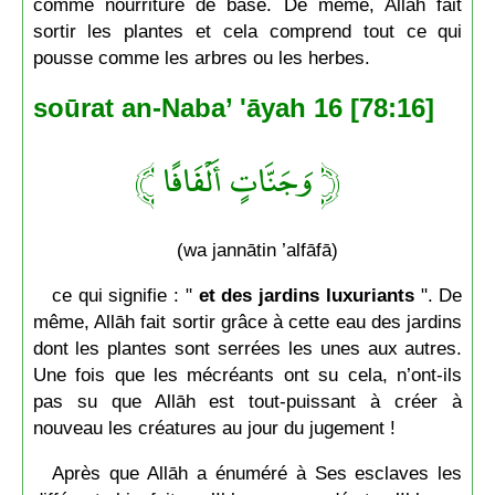
comme nourriture de base. De même, Allāh fait
sortir les plantes et cela comprend tout ce qui
pousse comme les arbres ou les herbes.
soūrat an-Naba’ 'āyah 16 [78:16]
﴿ وَجَنَّاتٍ أَلْفَافًا ﴾
(wa jannātin ’alfāfā)
ce qui signifie : "
et des jardins luxuriants
". De
même, Allāh fait sortir grâce à cette eau des jardins
dont les plantes sont serrées les unes aux autres.
Une fois que les mécréants ont su cela, n’ont-ils
pas su que Allāh est tout-puissant à créer à
nouveau les créatures au jour du jugement !
Après que Allāh a énuméré à Ses esclaves les