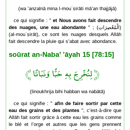
(wa ’anzalnā mina l-mouʿṣirāti mā’an thajjājā)
ce qui signifie : "
et Nous avons fait descendre
des nuages, une eau abondante
" ; (الْمُعْصِرَاتِ)
(al-mouʿṣirāt), ce sont les nuages desquels Allāh
fait descendre la pluie qui s’abat avec abondance.
soūrat an-Naba’ 'āyah 15 [78:15]
﴿ لِنُخْرِجَ بِهِ حَبًّا وَنَبَاتًا ﴾
(linoukhrija bihi habban wa nabātā)
ce qui signifie : "
afin de faire sortir par cette
eau des grains et des plantes
", c’est-à-dire que
Allāh fait sortir grāce à cette eau les grains comme
le blé et l’orge et autres que les gens prennent