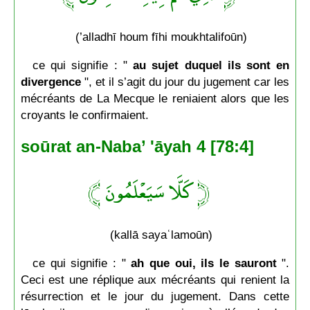
(’alladhī houm fīhi moukhtalifoūn)
ce qui signifie : "
au sujet duquel ils sont en
divergence
", et il s’agit du jour du jugement car les
mécréants de La Mecque le reniaient alors que les
croyants le confirmaient.
soūrat an-Naba’ 'āyah 4 [78:4]
﴿ كَلَّا سَيَعْلَمُونَ ﴾
(kallā sayaʿlamoūn)
ce qui signifie : "
ah que oui, ils le sauront
".
Ceci est une réplique aux mécréants qui renient la
résurrection et le jour du jugement. Dans cette