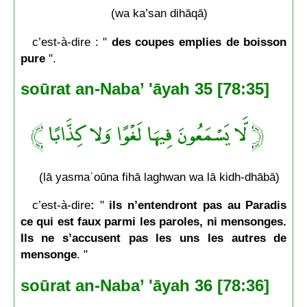
(wa ka’san dihāqā)
c’est-à-dire : "
des coupes emplies de boisson
pure
".
soūrat an-Naba’ 'āyah 35 [78:35]
﴿ لَّا يَسْمَعُونَ فِيهَا لَغْوًا وَلا كِذَّابًا ﴾
(lā yasmaʿoūna fihā laghwan wa lā kidh-dhābā)
c’est-à-dire
:
"
ils n’entendront pas au Paradis
ce qui est faux parmi les paroles, ni mensonges.
Ils ne s’accusent pas les uns les autres de
mensonge
. "
soūrat an-Naba’ 'āyah 36 [78:36]