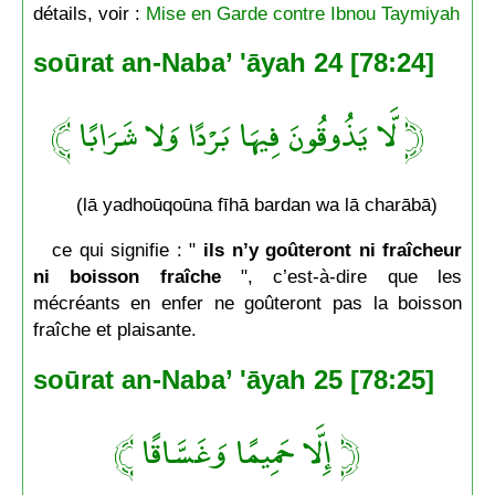
détails, voir :
Mise en Garde contre Ibnou Taymiyah
soūrat an-Naba’ 'āyah 24 [78:24]
﴿ لَّا يَذُوقُونَ فِيهَا بَرْدًا وَلا شَرَابًا ﴾
(lā yadhoūqoūna fīhā bardan wa lā charābā)
ce qui signifie : "
ils n’y goûteront ni fraîcheur
ni boisson fraîche
", c’est-à-dire que les
mécréants en enfer ne goûteront pas la boisson
fraîche et plaisante.
soūrat an-Naba’ 'āyah 25 [78:25]
﴿ إِلَّا حَمِيمًا وَغَسَّاقًا ﴾