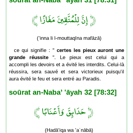
﴿ إِنَّ لِلْمُتَّقِينَ مَفَازًا ﴾
(’inna li l-mouttaqīna mafāzā)
ce qui signifie : "
certes les pieux auront une
grande réussite
". Le pieux est celui qui a
accompli les devoirs et a évité les interdits. Celui-là
réussira, sera sauvé et sera victorieux puisqu’il
aura évité le feu et sera entré au Paradis.
soūrat an-Naba’ 'āyah 32 [78:32]
﴿ حَدَائِقَ وَأَعْنَابًا ﴾
(Hadā’iqa wa ’aʿnābā)