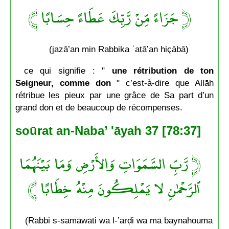
﴿ جَزَاءً مِّنْ رَّبِّكَ عَطَاءً حِسَابًا ﴾
(jazā’an min Rabbika ʿaṭā’an hiçābā)
ce qui signifie : "
une rétribution de ton
Seigneur, comme don
" c’est-à-dire que Allāh
rétribue les pieux par une grâce de Sa part d’un
grand don et de beaucoup de récompenses.
soūrat an-Naba’ 'āyah 37 [78:37]
﴿ رَّبِّ السَّمَوَاتِ وَالأَرْضِ وَمَا بَيْنَهُمَا
ٱلرَّحْمٰنِ لا يَمْلِكُونَ مِنْهُ خِطَابًا ﴾
(Rabbi s-samāwāti wa l-’arḍi wa mā baynahouma