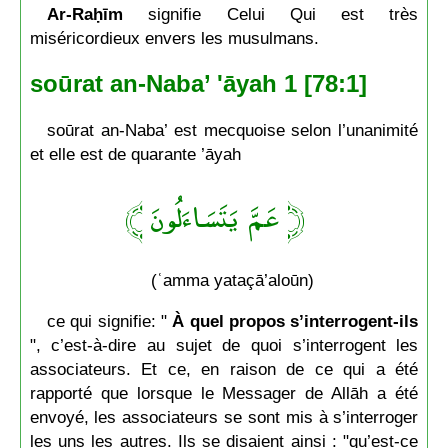
Ar-Raḥīm
signifie Celui Qui est très
miséricordieux envers les musulmans.
soūrat an-Naba’ 'āyah 1 [78:1]
soūrat an-Naba’ est mecquoise selon l’unanimité
et elle est de quarante ’āyah
﴿ عَمَّ يَتَسَاءَلُونَ ﴾
(ʿamma yataçā’aloūn)
ce qui signifie: "
À quel propos s’interrogent-ils
", c’est-à-dire au sujet de quoi s’interrogent les
associateurs. Et ce, en raison de ce qui a été
rapporté que lorsque le Messager de Allāh a été
envoyé, les associateurs se sont mis à s’interroger
les uns les autres. Ils se disaient ainsi : "qu’est-ce