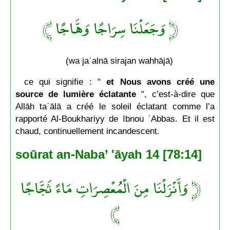
﴿ وَجَعَلْنَا سِرَاجًا وَهَّاجًا ﴾
(wa jaʿalnā sirajan wahhājā)
ce qui signifie : "
et Nous avons créé une
source de lumière éclatante
", c’est-à-dire que
Allāh taʿālā a créé le soleil éclatant comme l’a
rapporté Al-Boukhariyy de Ibnou ʿAbbas. Et il est
chaud, continuellement incandescent.
soūrat an-Naba’ 'āyah 14 [78:14]
﴿ وَأَنْزَلْنَا مِنَ الْمُعْصِرَاتِ مَاءً ثَجَّاجًا
﴾