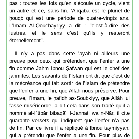
pas : toutes les fois qu’en s’écoule un cycle, vient
un autre et ce, sans fin. ’Aḥqābā est le pluriel de
ḥouqb qui est une période de quatre-vingts ans.
L’Imam Al-Qouchayriyy a dit : "c’est-à-dire des
lustres, et le sens c’est qu’ils y resteront
éternellement".
Il n’y a pas dans cette ’āyah ni ailleurs une
preuve pour ceux qui prétendent que l’enfer a une
fin comme Jahm Ibnou Ṣafwān qui est le chef des
jahmites. Les savants de l’Islam ont dit que c’est de
la mécréance qui fait sortir de l’Islam de prétendre
que l’enfer a une fin, que Allāh nous préserve. Pour
preuve, l’Imam, le ḥafidh as-Soubkiyy, que Allāh lui
fasse miséricorde, a dit cela dans son traité qu’il a
nommé al-Iʿtibār bibaqā’i l-Jannati wa n-Nār, il cite
quarante versets qui indiquent que l’enfer n’a pas
de fin. Par ce livre il a répliqué à Ibnou taymiyyah,
qui a prétendu que l’enfer a une fin. Pour plus de