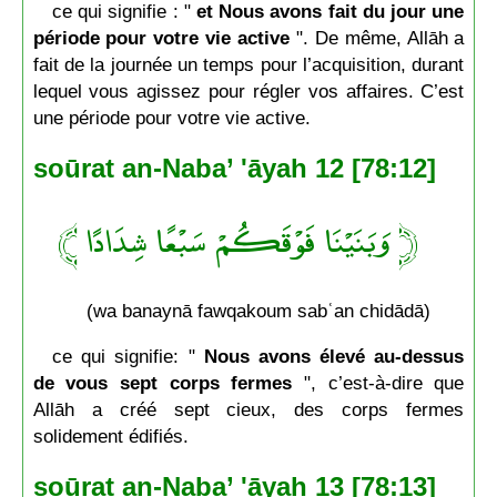
ce qui signifie : "
et Nous avons fait du jour une
période pour votre vie active
". De même, Allāh a
fait de la journée un temps pour l’acquisition, durant
lequel vous agissez pour régler vos affaires. C’est
une période pour votre vie active.
soūrat an-Naba’ 'āyah 12 [78:12]
﴿ وَبَنَيْنَا فَوْقَكُمْ سَبْعًا شِدَادًا ﴾
(wa banaynā fawqakoum sabʿan chidādā)
ce qui signifie: "
Nous avons élevé au-dessus
de vous sept corps fermes
", c’est-à-dire que
Allāh a créé sept cieux, des corps fermes
solidement édifiés.
soūrat an-Naba’ 'āyah 13 [78:13]