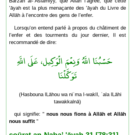
Barzah al-’Aslamiyy, que Allāh l’agrée, que cette
’āyah est la plus menaçante des ’āyah du Livre de
Allāh à l’encontre des gens de l’enfer.
Lorsqu’on entend parlé à propos du châtiment de
l’enfer et des tourments du jour dernier, Il est
recommandé de dire:
حَسْبُنَا اللَّهُ وَنِعْمَ الْوَكِيل، عَلَى اللَّهِ
تَوَكَّلْنَا
(Hasbouna lLāhou wa niʿma l-wakīl, ʿala lLāhi
tawakkalnā)
qui signifie: "
nous nous fions à Allāh et Allāh
nous suffit
"
soūrat an-Naba’ 'āyah 31 [78:31]