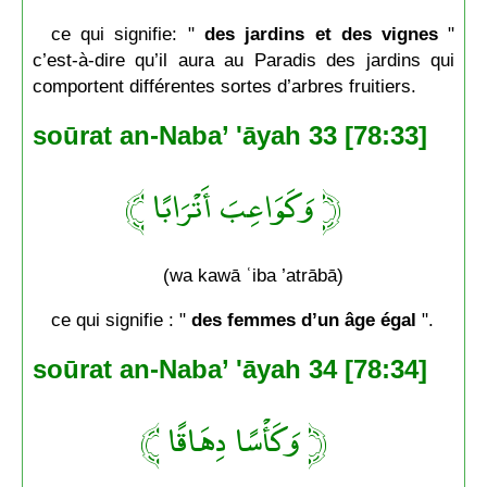
ce qui signifie: "
des jardins et des vignes
"
c’est-à-dire qu’il aura au Paradis des jardins qui
comportent différentes sortes d’arbres fruitiers.
soūrat an-Naba’ 'āyah 33 [78:33]
﴿ وَكَوَاعِبَ أَتْرَابًا ﴾
(wa kawā ʿiba ’atrābā)
ce qui signifie : "
des femmes d’un âge égal
".
soūrat an-Naba’ 'āyah 34 [78:34]
﴿ وَكَأْسًا دِهَاقًا ﴾