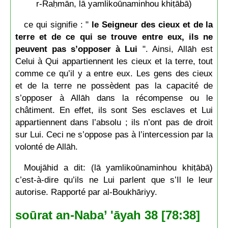
r-Raḥmān, lā yamlikoūnaminhou khiṭābā)
ce qui signifie : "
le Seigneur des cieux et de la
terre et de ce qui se trouve entre eux, ils ne
peuvent pas s’opposer à Lui
". Ainsi, Allāh est
Celui à Qui appartiennent les cieux et la terre, tout
comme ce qu’il y a entre eux. Les gens des cieux
et de la terre ne possèdent pas la capacité de
s’opposer à Allāh dans la récompense ou le
châtiment. En effet, ils sont Ses esclaves et Lui
appartiennent dans l’absolu ; ils n’ont pas de droit
sur Lui. Ceci ne s’oppose pas à l’intercession par la
volonté de Allāh.
Moujāhid a dit: (lā yamlikoūnaminhou khiṭābā)
c’est-à-dire qu’ils ne Lui parlent que s’Il le leur
autorise. Rapporté par al-Boukhāriyy.
soūrat an-Naba’ 'āyah 38 [78:38]