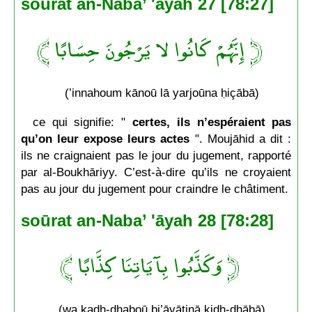
soūrat an-Naba’ 'āyah 27 [78:27]
﴿ إِنَّهُمْ كَانُوا لا يَرْجُونَ حِسَابًا ﴾
(’innahoum kānoū lā yarjoūna ḥiçābā)
ce qui signifie: "
certes, ils n’espéraient pas
qu’on leur expose leurs actes
". Moujāhid a dit :
ils ne craignaient pas le jour du jugement, rapporté
par al-Boukhāriyy. C’est-à-dire qu’ils ne croyaient
pas au jour du jugement pour craindre le châtiment.
soūrat an-Naba’ 'āyah 28 [78:28]
﴿ وَكَذَّبُوا بِآيَاتِنَا كِذَّابًا ﴾
(wa kadh-dhaboū bi’āyātinā kidh-dhābā)