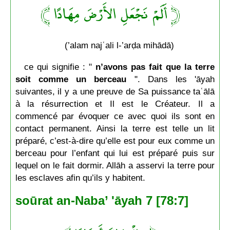
﴿ أَلَمْ نَجْعَلِ الأَرْضَ مِهَادًا ﴾
(’alam najʿali l-’arḍa mihādā)
ce qui signifie : "
n’avons pas fait que la terre
soit comme un berceau
". Dans les 'āyah
suivantes, il y a une preuve de Sa puissance taʿālā
à la résurrection et Il est le Créateur. Il a
commencé par évoquer ce avec quoi ils sont en
contact permanent. Ainsi la terre est telle un lit
préparé, c’est-à-dire qu’elle est pour eux comme un
berceau pour l’enfant qui lui est préparé puis sur
lequel on le fait dormir. Allāh a asservi la terre pour
les esclaves afin qu’ils y habitent.
soūrat an-Naba’ 'āyah 7 [78:7]