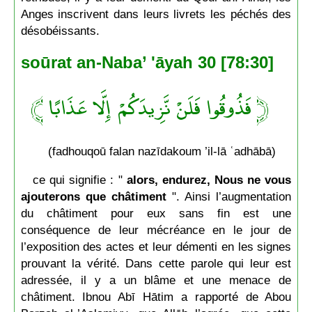
Anges inscrivent dans leurs livrets les péchés des
désobéissants.
soūrat an-Naba’ 'āyah 30 [78:30]
﴿ فَذُوقُوا فَلَنْ نَّزِيدَكُمْ إِلَّا عَذَابًا ﴾
(fadhouqoū falan nazīdakoum ’il-lā ʿadhābā)
ce qui signifie : "
alors, endurez, Nous ne vous
ajouterons que châtiment
". Ainsi l’augmentation
du châtiment pour eux sans fin est une
conséquence de leur mécréance en le jour de
l’exposition des actes et leur démenti en les signes
prouvant la vérité. Dans cette parole qui leur est
adressée, il y a un blâme et une menace de
châtiment. Ibnou Abī Hātim a rapporté de Abou