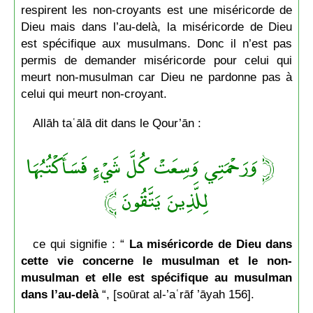
respirent les non-croyants est une miséricorde de
Dieu mais dans l’au-delà, la miséricorde de Dieu
est spécifique aux musulmans. Donc il n’est pas
permis de demander miséricorde pour celui qui
meurt non-musulman car Dieu ne pardonne pas à
celui qui meurt non-croyant.
Allāh taʿālā dit dans le Qour’ān :
﴿ وَرَحْمَتِي وَسِعَتْ كُلَّ شَيْءٍ فَسَأَكْتُبُهَا
لِلَّذِينَ يَتَّقُونَ ﴾
ce qui signifie : “
La miséricorde de Dieu dans
cette vie concerne le musulman et le non-
musulman et elle est spécifique au musulman
dans l’au-delà
“, [soūrat al-’aʿrāf ’āyah 156].