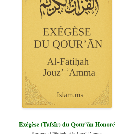
Exégèse (Tafsīr) du Qour’ān Honoré
Sourate al-Fātiḥah et le Jouz’ ‘Amma