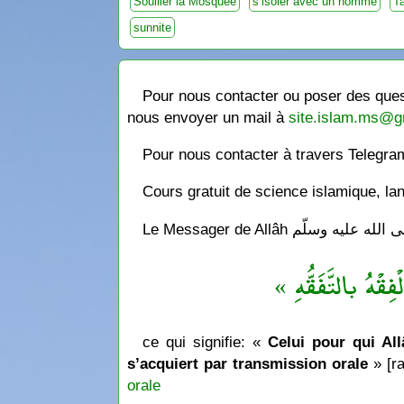
Souiller la Mosquée
s’isoler avec un homme
T
sunnite
Pour nous contacter ou poser des quest
nous envoyer un mail à
site.islam.ms@g
Pour nous contacter à travers Telegr
Cours gratuit de science islamique, la
« فِقْهُ بالتَّفَقُّهِ
ce qui signifie: «
Celui pour qui Allâ
s’acquiert par transmission orale
» [ra
orale