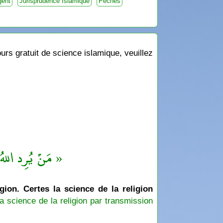
gent
Jurisprudence Islamique
Péchés
rs gratuit de science islamique, veuillez
مَنْ يُرِد اللهُ ب »
igion. Certes la science de la religion
a science de la religion par transmission