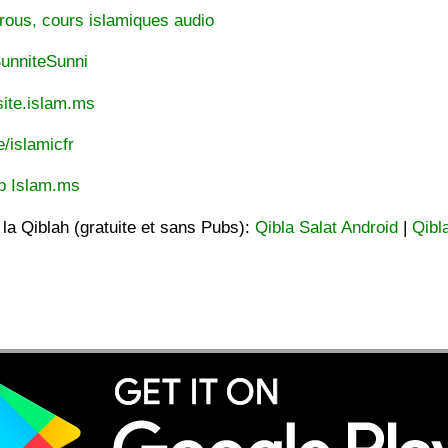
rous, cours islamiques audio
unniteSunni
ite.islam.ms
e/islamicfr
p Islam.ms
t la Qiblah (gratuite et sans Pubs):
Qibla Salat Android
|
Qibl