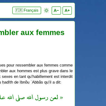
A−
A+
🇫🇷 Français
embler aux femmes
 choses pour ressembler aux femmes comme
embler aux hommes est plus grave dans le
 sexes en tant qu’habillement est interdit
 ḥadīth de Ibnôu ʿAbbâs qu’il a dit:
لعن رسول الله صلى الله ع »