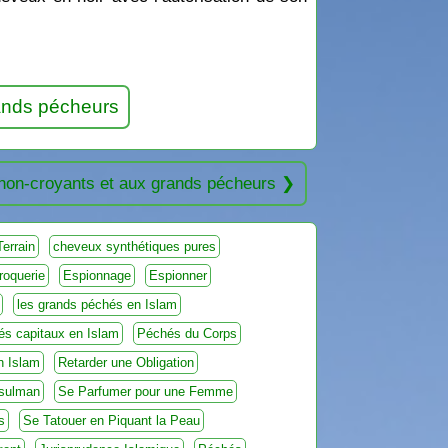
rands pécheurs
 non-croyants et aux grands pécheurs
Terrain
cheveux synthétiques pures
roquerie
Espionnage
Espionner
les grands péchés en Islam
és capitaux en Islam
Péchés du Corps
en Islam
Retarder une Obligation
sulman
Se Parfumer pour une Femme
s
Se Tatouer en Piquant la Peau