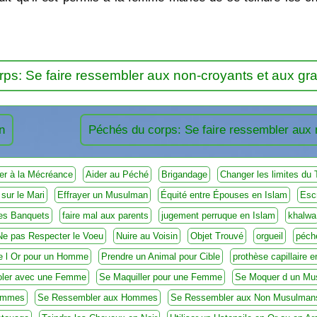
ps: Se faire ressembler aux non-croyants et aux g
n
Péchés du corps: Se faire ressembler aux
er à la Mécréance
Aider au Péché
Brigandage
Changer les limites du 
 sur le Mari
Effrayer un Musulman
Équité entre Épouses en Islam
Esc
 les Banquets
faire mal aux parents
jugement perruque en Islam
khalwa
Ne pas Respecter le Voeu
Nuire au Voisin
Objet Trouvé
orgueil
péch
de l Or pour un Homme
Prendre un Animal pour Cible
prothèse capillaire 
oler avec une Femme
Se Maquiller pour une Femme
Se Moquer d un Mu
emmes
Se Ressembler aux Hommes
Se Ressembler aux Non Musulman