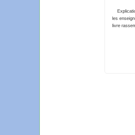
Explicat
les enseign
livre rasse