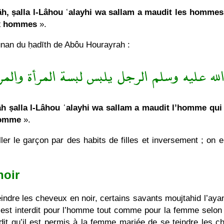
h, ṣalla l-Lâhou ʿalayhi wa sallam a maudit les homme
ux hommes
».
nan du ḥadīth de Abôu Hourayrah :
الله عليه وسلم الرجل يلبس لبسة المرأة والم
h ṣalla l-Lâhou ʿalayhi wa sallam a maudit l’homme qui 
’homme
».
ller le garçon par des habits de filles et inversement ; on
noir
indre les cheveux en noir, certains savants moujtahid l’ayan
i est interdit pour l’homme tout comme pour la femme selon l
 dit qu’il est permis à la femme mariée de se teindre les c