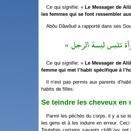
Ce qui signifie: «
Le Messager de Allā
les femmes qui se font ressembler a
Abôu Dâwôud a rapporté dans ses Sou
« رأة تلبس لبسة الرجل
Ce qui signifie: «
Le Messager de Allā
femme qui met l’habit spécifique à l
Il n’est pas permis aux parents d’habi
habits de filles.
Se teindre les cheveux en 
Parmi les péchés du corps, il y a se te
les gens et à les induire en erreur. Cec
Toutefois certains savants châfiʿiyy ont