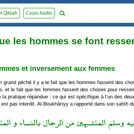
et Qiblah
Cours Audio
ue les hommes se font ress
hommes et inversement aux femmes
 un grand péché il y a le fait que les hommes fassent des
its, et le fait que les femmes fassent des choses pour ress
a pratique répandue : ce qui est spécifique à l’un des deux
ui est pas interdit. Al-Boukhâriyy a rapporté dans son ṣaḥīḥ du
ليه وسلم المتشبهين من الرجال بالنساء و الم