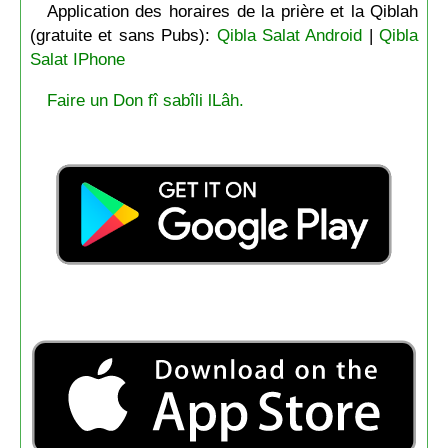
Application des horaires de la prière et la Qiblah
(gratuite et sans Pubs):
Qibla Salat Android
|
Qibla
Salat IPhone
Faire un Don fî sabîli lLâh.