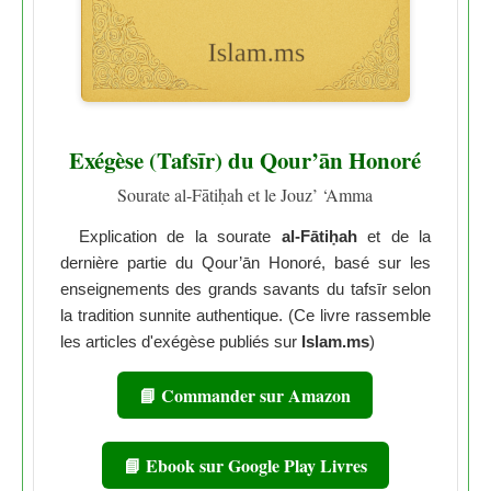
Exégèse (Tafsīr) du Qour’ān Honoré
Sourate al-Fātiḥah et le Jouz’ ‘Amma
Explication de la sourate
al-Fātiḥah
et de la
dernière partie du Qour’ān Honoré, basé sur les
enseignements des grands savants du tafsīr selon
la tradition sunnite authentique. (Ce livre rassemble
les articles d'exégèse publiés sur
Islam.ms
)
📘 Commander sur Amazon
📘 Ebook sur Google Play Livres