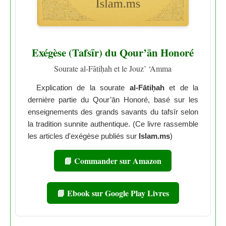
Exégèse (Tafsīr) du Qour’ān Honoré
Sourate al-Fātiḥah et le Jouz’ ‘Amma
Explication de la sourate
al-Fātiḥah
et de la
dernière partie du Qour’ān Honoré, basé sur les
enseignements des grands savants du tafsīr selon
la tradition sunnite authentique. (Ce livre rassemble
les articles d'exégèse publiés sur
Islam.ms
)
📘 Commander sur Amazon
📘 Ebook sur Google Play Livres