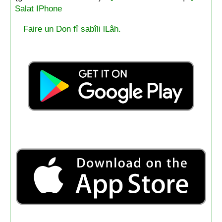
Salat IPhone
Faire un Don fî sabîli lLâh.