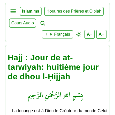
Islam.ms
Horaires des Prières et Qiblah
Cours Audio
A−
A+
🇫🇷 Français
Hajj : Jour de at-
tarwiyah: huitième jour
de dhou l-Ḥijjah
بِسْمِ اللهِ الرَّحْمَنِ الرَّحِيم
La louange est à Dieu le Créateur du monde Celui