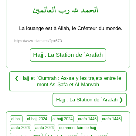
الحمد لله رب العالمين
La louange est à Allāh, le Créateur du monde.
https://www.islam.ms/?p=573
Hajj : La Station de ʿArafah
Hajj et ʿOumrah : As-saʿy les trajets entre le
mont Aṣ-Ṣafā et Al-Marwah
Hajj : La Station de ʿArafah
al hajj
al hajj 2024
al hajj 2024
arafa 1445
arafa 1445
arafa 2024
arafa 2024
comment faire le hajj