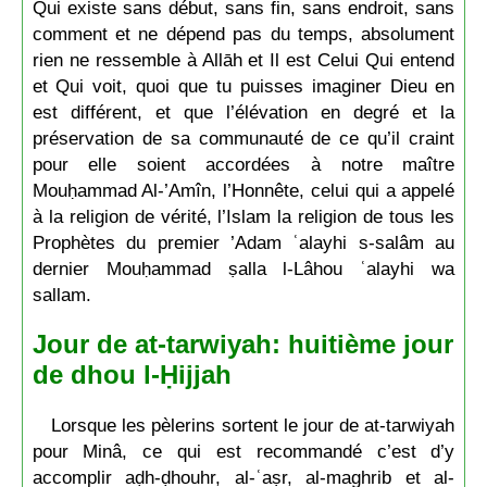
Qui existe sans début, sans fin, sans endroit, sans
comment et ne dépend pas du temps, absolument
rien ne ressemble à Allāh et Il est Celui Qui entend
et Qui voit, quoi que tu puisses imaginer Dieu en
est différent, et que l’élévation en degré et la
préservation de sa communauté de ce qu’il craint
pour elle soient accordées à notre maître
Mouḥammad Al-’Amîn, l’Honnête, celui qui a appelé
à la religion de vérité, l’Islam la religion de tous les
Prophètes du premier ’Adam ʿalayhi s-salâm au
dernier Mouḥammad ṣalla l-Lâhou ʿalayhi wa
sallam.
Jour de at-tarwiyah: huitième jour
de dhou l-Ḥijjah
Lorsque les pèlerins sortent le jour de at-tarwiyah
pour Minâ, ce qui est recommandé c’est d’y
accomplir aḍh-ḍhouhr, al-ʿaṣr, al-maghrib et al-