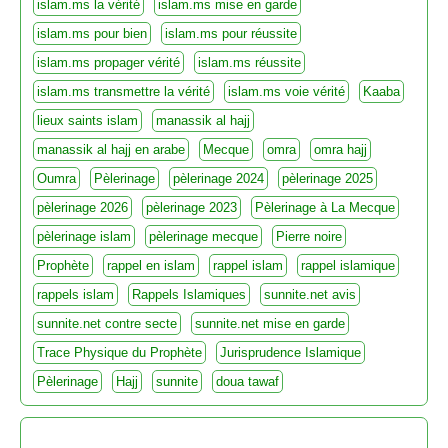
islam.ms la vérité
islam.ms mise en garde
islam.ms pour bien
islam.ms pour réussite
islam.ms propager vérité
islam.ms réussite
islam.ms transmettre la vérité
islam.ms voie vérité
Kaaba
lieux saints islam
manassik al hajj
manassik al hajj en arabe
Mecque
omra
omra hajj
Oumra
Pèlerinage
pèlerinage 2024
pèlerinage 2025
pèlerinage 2026
pèlerinage 2023
Pèlerinage à La Mecque
pèlerinage islam
pèlerinage mecque
Pierre noire
Prophète
rappel en islam
rappel islam
rappel islamique
rappels islam
Rappels Islamiques
sunnite.net avis
sunnite.net contre secte
sunnite.net mise en garde
Trace Physique du Prophète
Jurisprudence Islamique
Pèlerinage
Hajj
sunnite
doua tawaf