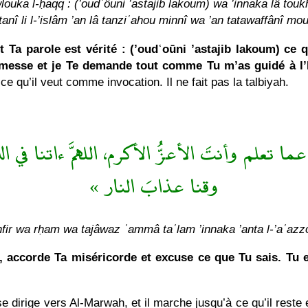
uka l-ḥaqq : (’oudʿôuni ’astajib lakoum) wa ’innaka lâ toukh
anî li l-’islâm ’an lâ tanziʿahou minnî wa ’an tatawaffânî mo
t Ta parole est vérité : (’oudʿoūni ’astajib lakoum) ce 
messe et je Te demande tout comme Tu m’as guidé à l’I
 ce qu’il veut comme invocation. Il ne fait pas la talbiyah.
تعلم وأنتَ الأعزُّ الأكرم، اللهمَّ ءاتنا في ال
وقنا عذابَ النار »
hfir wa rḥam wa tajâwaz ʿammâ taʿlam ’innaka ’anta l-’aʿazz
 accorde Ta miséricorde et excuse ce que Tu sais. Tu e
se dirige vers Al-Marwah, et il marche jusqu’à ce qu’il reste 