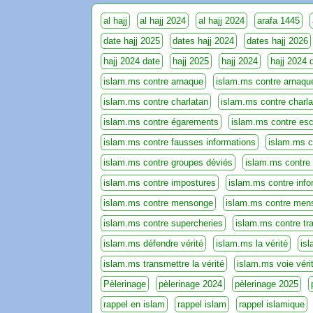
al hajj
al hajj 2024
al hajj 2024
arafa 1445
date hajj 2025
dates hajj 2024
dates hajj 2026
hajj 2024 date
hajj 2025
hajj 2024
hajj 2024 
islam.ms contre arnaque
islam.ms contre arnaqu
islam.ms contre charlatan
islam.ms contre charl
islam.ms contre égarements
islam.ms contre esc
islam.ms contre fausses informations
islam.ms c
islam.ms contre groupes déviés
islam.ms contre
islam.ms contre impostures
islam.ms contre info
islam.ms contre mensonge
islam.ms contre men
islam.ms contre supercheries
islam.ms contre tr
islam.ms défendre vérité
islam.ms la vérité
is
islam.ms transmettre la vérité
islam.ms voie véri
Pèlerinage
pèlerinage 2024
pèlerinage 2025
rappel en islam
rappel islam
rappel islamique