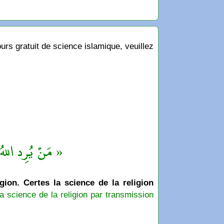
rs gratuit de science islamique, veuillez
مَنْ يُرِد اللهُ ب »
igion. Certes la science de la religion
a science de la religion par transmission