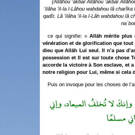
(Allāhou ’akbar Allāhou ’akbar Allāho
’ilâha ’il-la l-Lâhou waḥdahou lâ charîk
qadîr. Lâ ’ilâha ’il-la l-Lâh waḥdahou lâ
naʿbou
ce qui signifie: «
Allāh mérite plus 
vénération et de glorification que tout
dieu que Allāh Lui seul. Il n’a pas d’a
possession et Il est sur toute chose To
accorde la victoire à Son esclave, et a
notre religion pour Lui, même si cela 
Puis on invoque pour les choses de l’au
عُونِي أَسْتَجِبْ لَكُمْ (60)﴾[سورة غافر] وإنكَ لا تُخلفُ الميعاد، وإني
ني مسلمًا