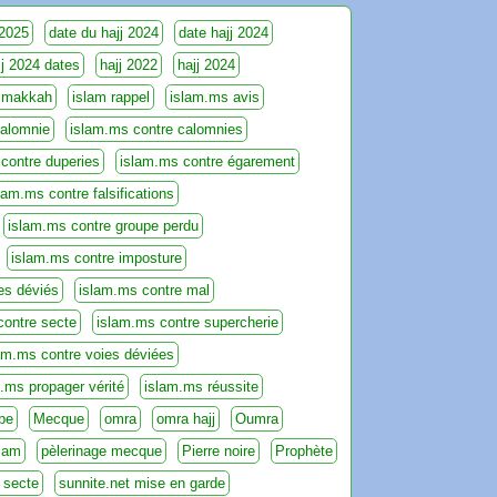
 2025
date du hajj 2024
date hajj 2024
jj 2024 dates
hajj 2022
hajj 2024
 makkah
islam rappel
islam.ms avis
calomnie
islam.ms contre calomnies
contre duperies
islam.ms contre égarement
lam.ms contre falsifications
islam.ms contre groupe perdu
islam.ms contre imposture
es déviés
islam.ms contre mal
contre secte
islam.ms contre supercherie
am.ms contre voies déviées
.ms propager vérité
islam.ms réussite
be
Mecque
omra
omra hajj
Oumra
slam
pèlerinage mecque
Pierre noire
Prophète
 secte
sunnite.net mise en garde