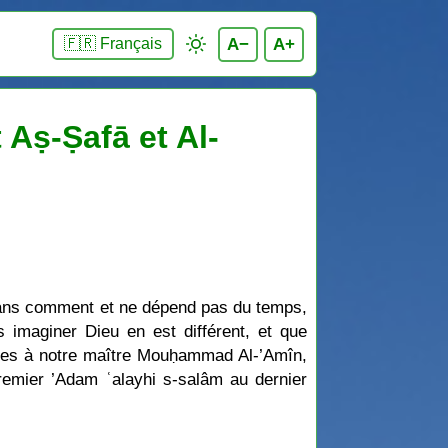
A−
A+
🇫🇷 Français
 Aṣ-Ṣafā et Al-
 sans comment et ne dépend pas du temps,
s imaginer Dieu en est différent, et que
rdées à notre maître Mouḥammad Al-’Amîn,
 premier ’Adam ʿalayhi s-salâm au dernier