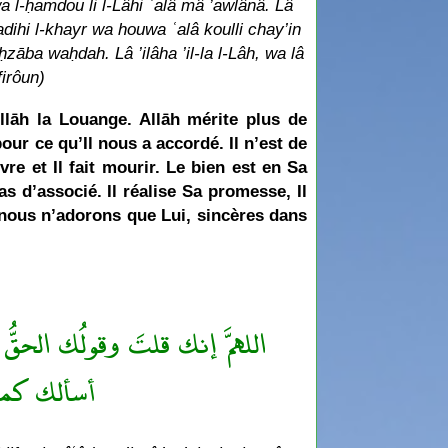
a l-ḥamdou li l-Lâhi ʿalâ mâ ’awlânâ. Lâ
dihi l-khayr wa houwa ʿalâ koulli chay’in
zāba waḥdah. Lâ ’ilâha ’il-la l-Lâh, wa lâ
firôun)
Allāh la Louange. Allāh mérite plus de
our ce qu’Il nous a accordé. Il n’est de
vre et Il fait mourir. Le bien est en Sa
as d’associé. Il réalise Sa promesse, Il
et nous n’adorons que Lui, sincères dans
أسألك كما 