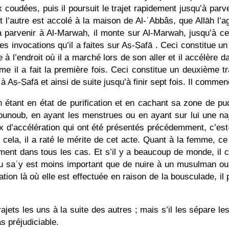
coudées, puis il poursuit le trajet rapidement jusqu’à parve
’autre est accolé à la maison de Al-ʿAbbâs, que Allāh l’agr
parvenir à Al-Marwah, il monte sur Al-Marwah, jusqu’à ce qu
es invocations qu’il a faites sur Aṣ-Ṣafā . Ceci constitue un 
 l’endroit où il a marché lors de son aller et il accélère da
me il a fait la première fois. Ceci constitue un deuxième tra
 à Aṣ-Ṣafā et ainsi de suite jusqu’à finir sept fois. Il commen
n étant en état de purification et en cachant sa zone de pud
unoub, en ayant les menstrues ou en ayant sur lui une najâ
x d’accélération qui ont été présentés précédemment, c’est
 cela, il a raté le mérite de cet acte. Quant à la femme, ce 
ment dans tous les cas. Et s’il y a beaucoup de monde, il c
 du saʿy est moins important que de nuire à un musulman 
ération là où elle est effectuée en raison de la bousculade, i
ajets les uns à la suite des autres ; mais s’il les sépare l
as préjudiciable.