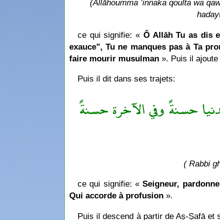
(Allāhoumma ’innaka qoulta wa qawlo
hadayt
ce qui signifie: «
Ô Allāh Tu as dis e
exauce", Tu ne manques pas à Ta pro
faire mourir musulman
». Puis il ajoute
Puis il dit dans ses trajets:
« دنيا حسنةً وفي الآخرة حسنةً
( Rabbi g
ce qui signifie: «
Seigneur, pardonne,
Qui accorde à profusion
».
Puis il descend à partir de Aṣ-Ṣafā et 