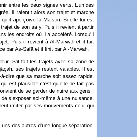
nir entre les deux signes verts. L’un des
ée. Il ralentit alors son trajet et marche
’il aperçoive la Maison. Si elle lui est
trajet de son saʿy. Puis il revient à partir
ns les endroits où il a accéléré. Lorsqu’il
jet. Puis il revient à Al-Marwah et il fait
ce par Aṣ-Ṣafā et il finit par Al-Marwah.
eur. S’il fait les trajets avec sa zone de
çah, ses trajets restent valables. Il est
-à-dire que sa marche soit assez rapide,
qui est plausible c’est qu’elle ne fait pas
onvient de se garder de nuire aux gens ;
ou de s’exposer soi-même à une nuisance.
l peut imiter par ses mouvements celui qui
es uns des autres d’une longue séparation,