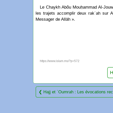
Le Chaykh Abôu Mouḥammad Al-Jouwayniyy
les trajets accomplir deux rakʿah sur 
Messager de Allāh ».
https://www.islam.ms/?p=572
H
Hajj et ʿOumrah : Les évocations re