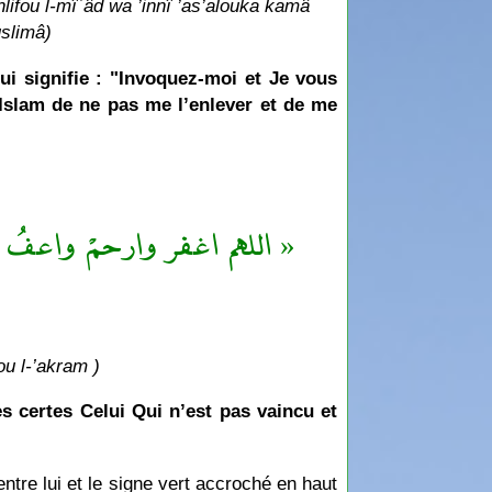
lifou l-mîʿâd wa ’innî ’as’alouka kamâ
uslimâ)
qui signifie : "Invoquez-moi et Je vous
slam de ne pas me l’enlever et de me
اللهم اغفر وارحمْ واعفُ عما 
ou l-’akram )
s certes Celui Qui n’est pas vaincu et
entre lui et le signe vert accroché en haut