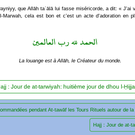
, que Allāh taʿālā lui fasse miséricorde, a dit: « J’ai vu 
Al-Marwah, cela est bon et c’est un acte d’adoration en p
الحمد لله رب العالمين
La louange est à Allāh, le Créateur du monde.
ajj : Jour de at-tarwiyah: huitième jour de dhou l-Ḥijj
commandées pendant At-tawāf les Tours Rituels autour de l
Hajj : Jour de at-t