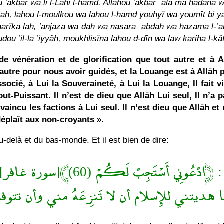
u ’akbar wa li l-Lâhi l-ḥamd. Allāhou ’akbar ʿalâ mâ hadânâ w
a lah, lahou l-moulkou wa lahou l-ḥamd youḥyî wa youmît bi ya
 charîka lah, ’anjaza waʿdah wa naṣara ʿabdah wa hazama l-’aḥ
dou ’il-la ’iyyâh, moukhliṣîna lahou d-dîn wa law kariha l-kâ
de vénération et de glorification que tout autre et à 
 autre pour nous avoir guidés, et la Louange est à Allāh p
ssocié, à Lui la Souveraineté, à Lui la Louange, Il fait vi
ut-Puissant. Il n’est de dieu que Allāh Lui seul, Il n’a p
 vaincu les factions à Lui seul. Il n’est dieu que Allāh 
déplaît aux non-croyants
».
-delà et du bas-monde. Et il est bien de dire:
اللهمَّ إنك قلتَ وقولُك الحقُّ : ﴿ادْ
هديتني للإِسلام أن لا تَنزِعَهُ مني وأن تتوفا