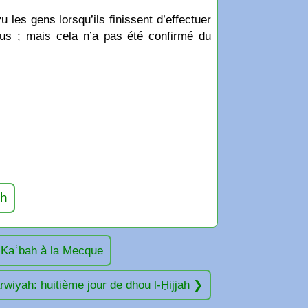
les gens lorsqu’ils finissent d’effectuer
lus ; mais cela n’a pas été confirmé du
ah
a Kaʿbah à la Mecque
arwiyah: huitième jour de dhou l-Ḥijjah