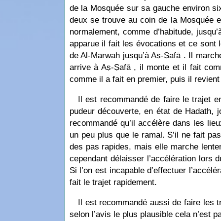
de la Mosquée sur sa gauche environ six 
deux se trouve au coin de la Mosquée et l
normalement, comme d’habitude, jusqu’à 
apparue il fait les évocations et ce sont l
de Al-Marwah jusqu’à Aṣ-Ṣafā . Il marche à
arrive à Aṣ-Ṣafā , il monte et il fait com
comme il a fait en premier, puis il revient
Il est recommandé de faire le trajet e
pudeur découverte, en état de Hadath, jo
recommandé qu’il accélère dans les lieu
un peu plus que le ramal. S’il ne fait pas
des pas rapides, mais elle marche lente
cependant délaisser l’accélération lors
Si l’on est incapable d’effectuer l’accél
fait le trajet rapidement.
Il est recommandé aussi de faire les tr
selon l’avis le plus plausible cela n’est p