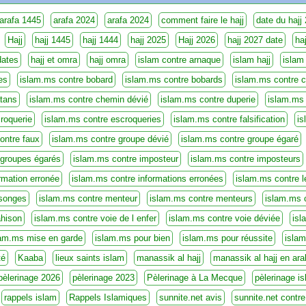
arafa 1445
arafa 2024
arafa 2024
comment faire le hajj
date du hajj
Hajj
hajj 1445
hajj 1444
hajj 2025
Hajj 2026
hajj 2027 date
ha
dates
hajj et omra
hajj omra
islam contre arnaque
islam hajj
islam
es
islam.ms contre bobard
islam.ms contre bobards
islam.ms contre 
atans
islam.ms contre chemin dévié
islam.ms contre duperie
islam.ms 
roquerie
islam.ms contre escroqueries
islam.ms contre falsification
is
ontre faux
islam.ms contre groupe dévié
islam.ms contre groupe égaré
 groupes égarés
islam.ms contre imposteur
islam.ms contre imposteurs
rmation erronée
islam.ms contre informations erronées
islam.ms contre l
songes
islam.ms contre menteur
islam.ms contre menteurs
islam.ms 
ahison
islam.ms contre voie de l enfer
islam.ms contre voie déviée
isl
lam.ms mise en garde
islam.ms pour bien
islam.ms pour réussite
islam
té
Kaaba
lieux saints islam
manassik al hajj
manassik al hajj en ara
pèlerinage 2026
pèlerinage 2023
Pèlerinage à La Mecque
pèlerinage i
rappels islam
Rappels Islamiques
sunnite.net avis
sunnite.net contre