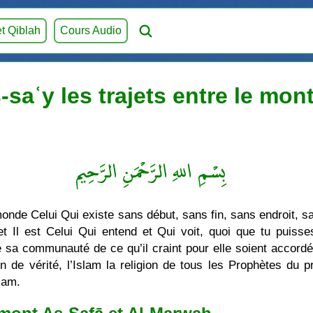
et Qiblah
Cours Audio
-saʿy les trajets entre le mont
بِسْمِ اللهِ الرَّحْمَنِ الرَّحِيم
monde Celui Qui existe sans début, sans fin, sans endroit,
 Il est Celui Qui entend et Qui voit, quoi que tu puisse
 de sa communauté de ce qu’il craint pour elle soient acco
ion de vérité, l’Islam la religion de tous les Prophètes du
lam.