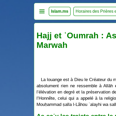
Islam.ms
Horaires des Prières 
Hajj et ʿOumrah : As
Marwah
La louange est à Dieu le Créateur du 
absolument rien ne ressemble à Allāh et
l’élévation en degré et la préservation
l’Honnête, celui qui a appelé à la relig
Mouḥammad ṣalla l-Lâhou ʿalayhi wa sal