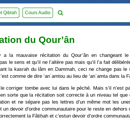
et Qiblah
Cours Audio
ation du Qour’ân
y a la mauvaise récitation du Qour’ân en changeant le 
 le sens et qu’il ne l’altère pas mais qu’il l’a fait délib
eant la kasrah du lâm en Dammah, ceci ne change pas le se
c’est comme de dire ‘anʿamtou au lieu de ‘anʿamta dans la F
 le corriger tombe avec lui dans le péché. Mais s’il n’est p
re en sorte que la récitation soit correcte à un niveau tel qu
ation et ne sépare pas les lettres d’un même mot les unes
t un devoir d’ordre communautaire pour le reste en dehors d
correctement la Fâtiḥah et c’estun devoir d’ordre communauta