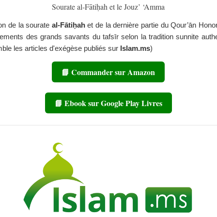
Sourate al-Fātiḥah et le Jouz’ ‘Amma
ion de la sourate
al-Fātiḥah
et de la dernière partie du Qour’ān Hono
ements des grands savants du tafsīr selon la tradition sunnite auth
mble les articles d'exégèse publiés sur
Islam.ms
)
📘 Commander sur Amazon
📘 Ebook sur Google Play Livres