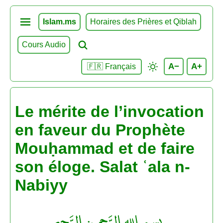
Islam.ms
Horaires des Prières et Qiblah
Cours Audio
A−
A+
🇫🇷 Français
Le mérite de l’invocation
en faveur du Prophète
Mouḥammad et de faire
son éloge. Salat ʿala n-
Nabiyy
بِسمِ اللهِ الرَّحمـنِ الرَّحِيم