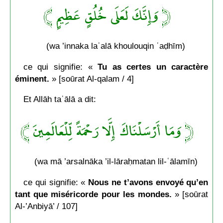
﴿ وَإِنَّكَ لَعَلَى خُلُقٍ عَظِيمٍ ﴾
(wa ’innaka laʿalā khoulouqin ʿaḍhīm)
ce qui signifie: «
Tu as certes un caractère
éminent.
» [soūrat Al-qalam / 4]
Et Allāh taʿālā a dit:
﴿ وَمَا أَرْسَلْنَاكَ إِلَّا رَحْمَةً لِّلْعَالَمِينَ ﴾
(wa mā ’arsalnāka ’il-lāraḥmatan lil-ʿālamīn)
ce qui signifie: «
Nous ne t’avons envoyé qu’en
tant que miséricorde pour les mondes.
» [soūrat
Al-’Anbiyā’ / 107]