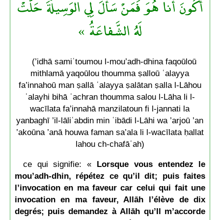
أَكُونَ أَنا هُوَ فَمَنْ سَأَلَ لِي الوَسِيلَةَ حَلَّتْ
لَهُ الشَّفاعَةُ »
(’idhā samiʿtoumou l-mou’adh-dhina faqoūloū
mithlamā yaqoūlou thoumma ṣalloū ʿalayya
fa’innahoū man ṣallā ʿalayya ṣalātan ṣalla l-Lāhou
ʿalayhi bihā ʿachran thoumma salou l-Lāha li l-
wacīlata fa’innahā manzilatoun fi l-jannati la
yanbaghī ’il-lāliʿabdin min ʿibādi l-Lāhi wa ’arjoū ’an
’akoūna ’anā houwa faman sa’ala li l-wacīlata ḥallat
lahou ch-chafāʿah)
ce qui signifie: «
Lorsque vous entendez le
mou’adh-dhin, répétez ce qu’il dit; puis faites
l’invocation en ma faveur car celui qui fait une
invocation en ma faveur, Allāh l’élève de dix
degrés; puis demandez à Allāh qu’Il m’accorde