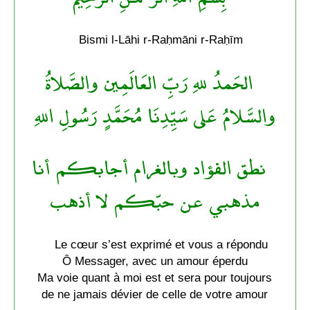
Bismi l-Lāhi r-Raḥmāni r-Raḥīm
الحَمدُ للهِ رَبِّ العَالَمِين والصَّلاةُ
والسَّلامُ عَلى سَيِّدِنَا مُحَمَّدٍ رَسُولِ اللهِ
نطق الفؤاد وبالغرام أجابكم أنا
مذهبي عن حبّكم لا أذهب
Le cœur s’est exprimé et vous a répondu
Ô Messager, avec un amour éperdu
Ma voie quant à moi est et sera pour toujours
de ne jamais dévier de celle de votre amour