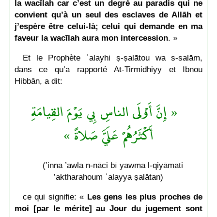
la wacīlah car c’est un degré au paradis qui ne
convient qu’à un seul des esclaves de Allāh et
j’espère être celui-là; celui qui demande en ma
faveur la wacīlah aura mon intercession
. »
Et le Prophète ʿalayhi ṣ-ṣalātou wa s-salām,
dans ce qu’a rapporté At-Tirmidhiyy et Ibnou
Hibbān, a dit:
« إِنَّ أَوْلَى الناسِ بِي يَوْمَ القِيامَةِ
أَكْثَرُهُمْ عَلَيَّ صَلاةً »
(’inna ’awla n-nāci bī yawma l-qiyāmati
’aktharahoum ʿalayya ṣalātan)
ce qui signifie: «
Les gens les plus proches de
moi [par le mérite] au Jour du jugement sont