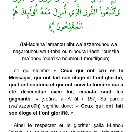
وَٱتَّبَعُواْ النُّورَ الَّذِي أُنزِلَ مَعَهُ أُوْلَئِكَ هُمُ
الْمُفْلِحُونَ ﴾
(fal-ladhīna ’āmanoū bihī waʿazzaroūhou wa
naṣaroūhou wa t-tabaʿou n-noūra l-ladhī ’ounzila
maʿahoū ’oulā’ika houmou l-moufliḥoūn)
ce qui signifie: «
Ceux qui ont cru en le
Messager, qui ont fait son éloge et l’ont glorifié,
qui l’ont soutenu et qui ont suivi la lumière qui a
été descendue avec lui, ceux-là sont les
gagnants
. » [soūrat al-’Aʿrāf / 157] Sa parole
(waʿazzaroūh) signifie donc: «
Ceux qui ont fait
son éloge et l’ont glorifié
. »
Ainsi le respecter et le glorifier ṣalla l-Lāhou