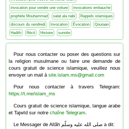
invocation pour vendre une voiture
invocations embauche
prophète Mouḥammad
salat ala nabi
Rappels islamiques
discours du vendredi
Invocation
Évocation
Qouraan
Hadith
Récit
Histoire
sunnite
Pour nous contacter ou poser des questions sur
la religion musulmane ou faire une demande de
cours gratuit de science islamique, veuillez nous
envoyer un mail à
site.islam.ms@gmail.com
Pour nous contacter à travers Telegram:
https://t.me/islam_ms
Cours gratuit de science islamique, langue arabe
et Tajwīd sur notre
chaîne Telegram
.
Le Messager de Allâh صلى الله عليه وسلّم a dit: