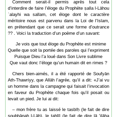
Comment serait-il permis après tout cela
d’interdire de faire l’éloge du Prophète ṣalla l-Lāhou
ʿalayhi wa sallam, cet éloge dont le caractère
méritoire nous est parvenu dans la Loi de l’Islam,
en prétendant que ce serait une forme d’outrance
?? . Voici la traduction d’un poème d’un savant:
Je vois que tout éloge du Prophète est minime
Quelle que soit la portée des paroles qui l’expriment
Puisque Dieu l’a loué dans Son Livre sublime
Que vaut donc l’éloge qu’un humain dit en rimes ?
Chers bien-aimés, il a été rapporté de Soufyān
Ath-Thawriyy, que Allāh l’agrée, qu’il a dit: «J’ai vu
un homme dans la campagne qui faisait l’invocation
en faveur du Prophète chaque fois qu’il posait ou
levait un pied. Je lui ai dit:
– mon frère tu as laissé le tasbīḥ (le fait de dire
soubḥānah l-Lāh), le tahlīl (le fait de dire lā ’ilāha