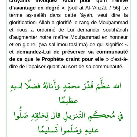
croyants invoquez Allāh pour qu’Il l’élève
d’avantage en degré
». [soūrat Al-’Aḥzāb / 56] Le
terme aṣ-ṣalāh dans cette ’āyah, veut dire la
glorification. Allāh a glorifié le rang de Mouḥammad
et nous a ordonné de Lui demander soubḥānah
d’augmenter notre maître Mouḥammad en honneur
et en gloire, (wa sallimoū taslīmā) ce qui signifie: «
et demandez-Lui de préserver sa communauté
de ce que le Prophète craint pour elle
» c’est-à-
dire de l’apaiser quant au sort de sa communauté.
الله عظَّمَ قَدْرَ محمّدٍ وأَنالهُ فضلًا لديهِ
عظيمًا
في مُحكَمِ التَنزيلِ قال لِخلقِهِ صَلُّوا
عليهِ وسَلّموا تَسليمًا