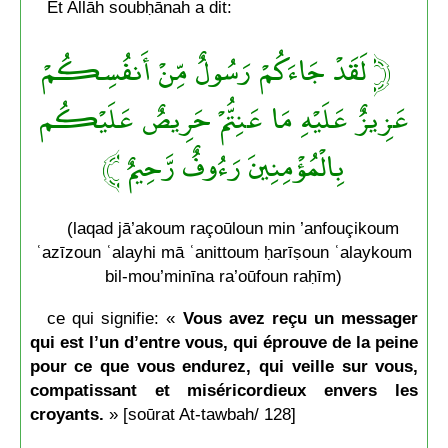
Et Allāh soubḥānah a dit:
﴿ لَقَدْ جَاءَكُمْ رَسُولٌ مِّنْ أَنفُسِكُمْ
عَزِيزٌ عَلَيْهِ مَا عَنِتُّمْ حَرِيصٌ عَلَيْكُم
بِالْمُؤْمِنِينَ رَءُوفٌ رَّحِيمٌ ﴾
(laqad jā’akoum raçoūloun min ’anfouçikoum
ʿazīzoun ʿalayhi mā ʿanittoum ḥarīṣoun ʿalaykoum
bil-mou’minīna ra’oūfoun raḥīm)
ce qui signifie: «
Vous avez reçu un messager
qui est l’un d’entre vous, qui éprouve de la peine
pour ce que vous endurez, qui veille sur vous,
compatissant et miséricordieux envers les
croyants.
» [soūrat At-tawbah/ 128]