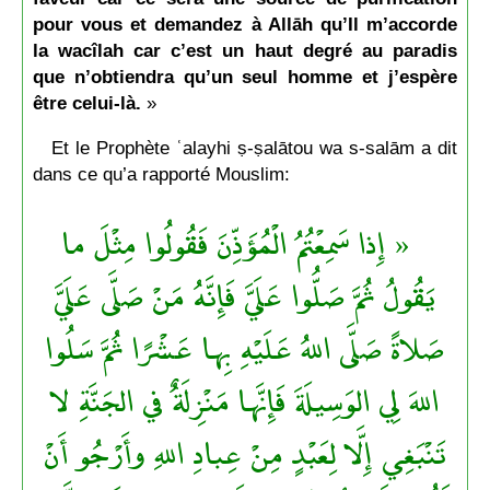
pour vous et demandez à Allāh qu’Il m’accorde
la wacîlah car c’est un haut degré au paradis
que n’obtiendra qu’un seul homme et j’espère
être celui-là.
»
Et le Prophète ʿalayhi ṣ-ṣalātou wa s-salām a dit
dans ce qu’a rapporté Mouslim:
« إِذا سَمِعْتُمُ الْمُؤَذِّنَ فَقُولُوا مِثْلَ ما
يَقُولُ ثُمَّ صَلُّوا عَلَيَّ فَإِنَّهُ مَنْ صَلَّى عَلَيَّ
صَلاةً صَلَّى اللهُ عَلَيْهِ بِها عَشْرًا ثُمَّ سَلُوا
اللهَ لِي الوَسِيلَةَ فَإِنَّها مَنْزِلَةٌ في الجَنَّةِ لا
تَنْبَغِي إِلَّا لِعَبْدٍ مِنْ عِبادِ اللهِ وأَرْجُو أَنْ