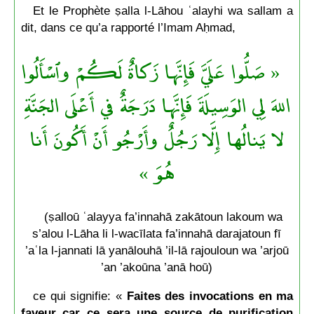
Et le Prophète ṣalla l-Lāhou ʿalayhi wa sallam a
dit, dans ce qu’a rapporté l’Imam Aḥmad,
« صَلُّوا عَلَيَّ فَإِنَّها زَكاةٌ لَكُمْ وٱسْأَلُوا
اللهَ لِي الوَسِيلَةَ فَإِنَّها دَرَجَةٌ في أَعْلَى الجَنَّةِ
لا يَنالُها إِلَّا رَجُلٌ وأَرْجُو أَنْ أَكُونَ أَنا
هُوَ »
(ṣalloū ʿalayya fa’innahā zakātoun lakoum wa
s’alou l-Lāha li l-wacīlata fa’innahā darajatoun fī
’aʿla l-jannati lā yanālouhā ’il-lā rajouloun wa ’arjoū
’an ’akoūna ’anā hoū)
ce qui signifie: «
Faites des invocations en ma
faveur car ce sera une source de purification