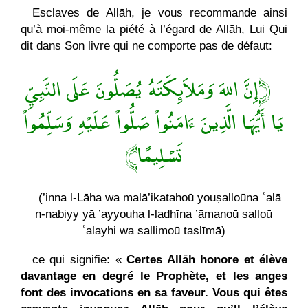
Esclaves de Allāh, je vous recommande ainsi
qu’à moi-même la piété à l’égard de Allāh, Lui Qui
dit dans Son livre qui ne comporte pas de défaut:
﴿إِنَّ اللهَ وَمَلاَئِكَتَهُ يُصَلُّونَ عَلَى النَّبِيِّ
يَا أَيُّهَا الَّذِينَ ءَامَنُواْ صَلُّواْ عَلَيْهِ وَسَلِّمُواْ
تَسْلِيمًا﴾
(’inna l-Lāha wa malā’ikatahoū youṣalloūna ʿalā
n-nabiyy yā ’ayyouha l-ladhīna ’āmanoū ṣalloū
ʿalayhi wa sallimoū taslīmā)
ce qui signifie: «
Certes Allāh honore et élève
davantage en degré le Prophète, et les anges
font des invocations en sa faveur. Vous qui êtes