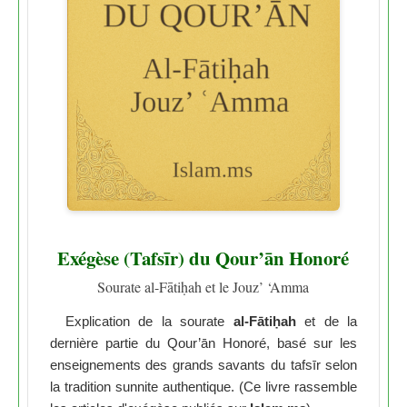
Exégèse (Tafsīr) du Qour’ān Honoré
Sourate al-Fātiḥah et le Jouz’ ‘Amma
Explication de la sourate
al-Fātiḥah
et de la
dernière partie du Qour’ān Honoré, basé sur les
enseignements des grands savants du tafsīr selon
la tradition sunnite authentique. (Ce livre rassemble