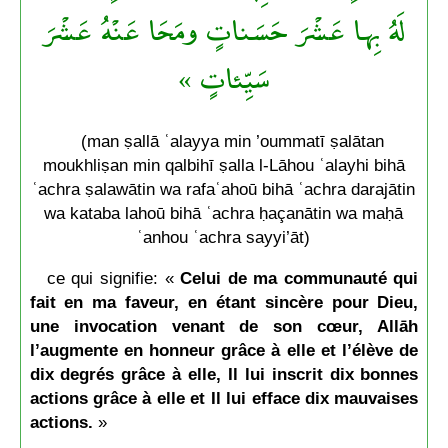
لَهُ بِها عَشْرَ حَسَناتٍ ومَحَا عَنْهُ عَشْرَ
سَيِّئاتٍ »
(man ṣallā ʿalayya min ’oummatī ṣalātan
moukhliṣan min qalbihī ṣalla l-Lāhou ʿalayhi bihā
ʿachra ṣalawātin wa rafaʿahoū bihā ʿachra darajātin
wa kataba lahoū bihā ʿachra ḥaçanātin wa maḥā
ʿanhou ʿachra sayyi’āt)
ce qui signifie: «
Celui de ma communauté qui
fait en ma faveur, en étant sincère pour Dieu,
une invocation venant de son cœur, Allāh
l’augmente en honneur grâce à elle et l’élève de
dix degrés grâce à elle, Il lui inscrit dix bonnes
actions grâce à elle et Il lui efface dix mauvaises
actions.
»