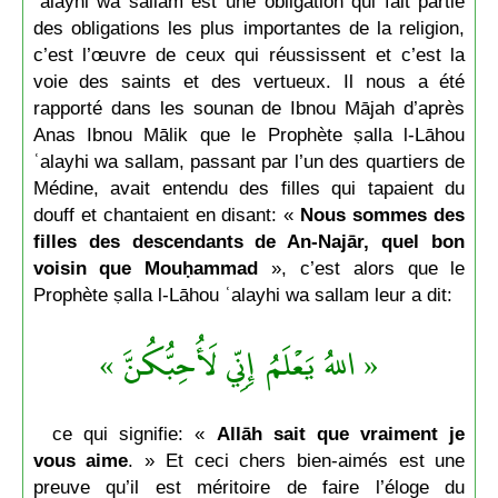
ʿalayhi wa sallam est une obligation qui fait partie
des obligations les plus importantes de la religion,
c’est l’œuvre de ceux qui réussissent et c’est la
voie des saints et des vertueux. Il nous a été
rapporté dans les sounan de Ibnou Mājah d’après
Anas Ibnou Mālik que le Prophète ṣalla l-Lāhou
ʿalayhi wa sallam, passant par l’un des quartiers de
Médine, avait entendu des filles qui tapaient du
douff et chantaient en disant: «
Nous sommes des
filles des descendants de An-Najār, quel bon
voisin que Mouḥammad
», c’est alors que le
Prophète ṣalla l-Lāhou ʿalayhi wa sallam leur a dit:
« اللهُ يَعْلَمُ إِنِّي لَأُحِبُّكُنَّ »
ce qui signifie: «
Allāh sait que vraiment je
vous aime
. » Et ceci chers bien-aimés est une
preuve qu’il est méritoire de faire l’éloge du