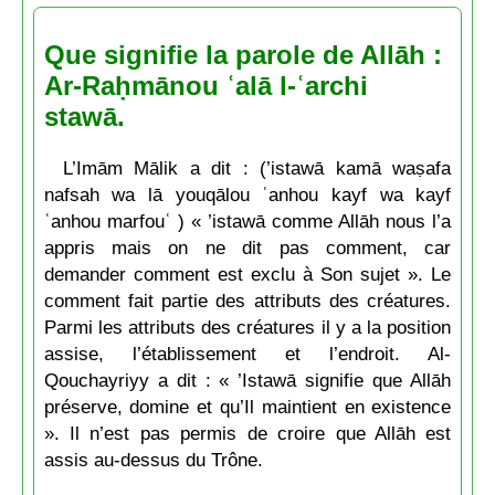
Que signifie la parole de Allāh :
Ar-Raḥmānou ʿalā l-ʿarchi
stawā.
L’Imām Mālik a dit : (’istawā kamā waṣafa
nafsah wa lā youqālou ʿanhou kayf wa kayf
ʿanhou marfouʿ ) « ’istawā comme Allāh nous l’a
appris mais on ne dit pas comment, car
demander comment est exclu à Son sujet ». Le
comment fait partie des attributs des créatures.
Parmi les attributs des créatures il y a la position
assise, l’établissement et l’endroit. Al-
Qouchayriyy a dit : « ’Istawā signifie que Allāh
préserve, domine et qu’Il maintient en existence
». Il n’est pas permis de croire que Allāh est
assis au-dessus du Trône.