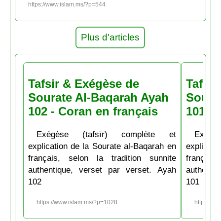
https://www.islam.ms/?p=544
Plus d'articles
Tafsir & Exégèse de
Tafsir
Sourate Al-Baqarah Ayah
Soura
102 - Coran en français
101 - 
Exégèse (tafsīr) complète et
Exégè
explication de la Sourate al-Baqarah en
explicati
français, selon la tradition sunnite
français
authentique, verset par verset. Ayah
authenti
102
101
https://www.islam.ms/?p=1028
https://w