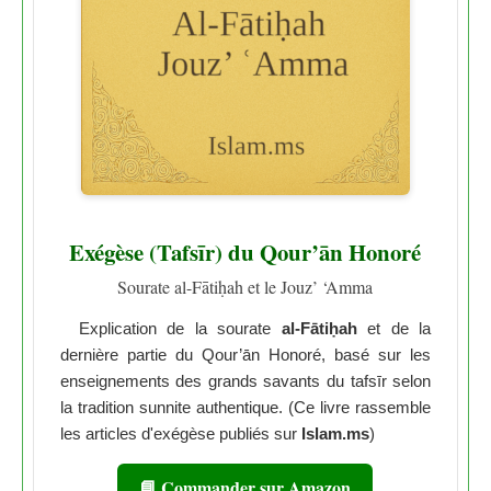
Exégèse (Tafsīr) du Qour’ān Honoré
Sourate al-Fātiḥah et le Jouz’ ‘Amma
Explication de la sourate
al-Fātiḥah
et de la
dernière partie du Qour’ān Honoré, basé sur les
enseignements des grands savants du tafsīr selon
la tradition sunnite authentique. (Ce livre rassemble
les articles d'exégèse publiés sur
Islam.ms
)
📘 Commander sur Amazon