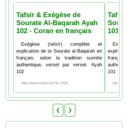
Tafsir & Exégèse de
Tafsir
Sourate Al-Baqarah Ayah
Soura
102 - Coran en français
101 - 
Exégèse (tafsīr) complète et
Exégè
explication de la Sourate al-Baqarah en
explicati
français, selon la tradition sunnite
français
authentique, verset par verset. Ayah
authenti
102
101
https://www.islam.ms/?p=1028
https://w
❮
❯