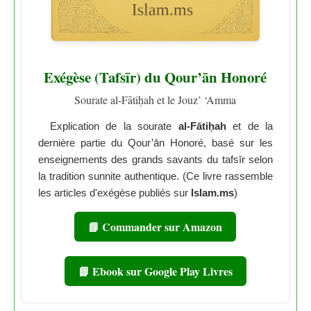
Exégèse (Tafsīr) du Qour’ān Honoré
Sourate al-Fātiḥah et le Jouz’ ‘Amma
Explication de la sourate
al-Fātiḥah
et de la
dernière partie du Qour’ān Honoré, basé sur les
enseignements des grands savants du tafsīr selon
la tradition sunnite authentique. (Ce livre rassemble
les articles d'exégèse publiés sur
Islam.ms
)
📘 Commander sur Amazon
📘 Ebook sur Google Play Livres