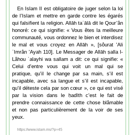
En Islam Il est obligatoire de juger selon la loi
de l’Islam et mettre en garde contre les égarés
qui falsifient la religion. Allāh taʿālā dit le Qour’ân
honoré: ce qui signifie: « Vous êtes la meilleure
communauté, vous ordonnez le bien et interdisez
le mal et vous croyez en Allāh », [sôurat ’Ali
ʿImrân ’Ayah 110]. Le Messager de Allāh ṣalla l-
Lâhou ʿalayhi wa sallam a dit: ce qui signifie: «
Celui d’entre vous qui voit un mal qui se
pratique, qu’il le change par sa main, s’il est
incapable, avec sa langue et s’il est incapable,
qu’il déteste cela par son cœur », ce qui est visé
par la vision dans le ḥadīth c’est le fait de
prendre connaissance de cette chose blâmable
et non pas particulièrement de la voir de ses
yeux.
https://www.islam.ms/?p=45