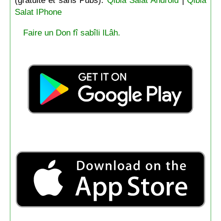
(gratuite et sans Pubs):
Qibla Salat Android
|
Qibla
Salat IPhone
Faire un Don fî sabîli lLâh.