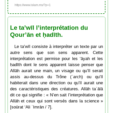
https://www.islam.ms/?p=1
Le ta’wīl l’interprétation du
Qour’ān et ḥadīth.
Le ta’wīl consiste à interpréter un texte par un
autre sens que son sens apparent. Cette
interprétation est permise pour les ‘āyah et les
ḥadīth dont le sens apparent laisse penser que
Allāh aurait une main, un visage ou qu’Il serait
assis au-dessus du Trône (ʿarch) ou qu’Il
habiterait dans une direction ou qu’Il aurait une
des caractéristiques des créatures. Allāh taʿālā
dit ce qui signifie : « N’en sait l’interprétation que
Allāh et ceux qui sont versés dans la science »
[soūrat ‘Ali ʿImrān / 7].