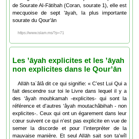
de Sourate Al-Fātiḥah (Coran, sourate 1), elle est
mecquoise de sept 'āyah, la plus importante
sourate du Qour'ān
https://www.islam.ms/?p=71
Les ’āyah explicites et les ’āyah
non explicites dans le Qour’ān
Allāh taʿâlâ dit ce qui signifie: « C’est Lui Qui a
fait descendre sur toi le Livre dans lequel il y a
des ‘âyah mouḥkamah -explicites- qui sont la
référence et d’autres ‘âyah moutachâbihah - non
explicites-. Ceux qui ont un égarement dans leur
cœur suivent ce qui n’est pas explicite en vue de
semer la discorde et pour l’interpréter de la
mauvaise manière. Et seul Allāh sait son ta’wîl