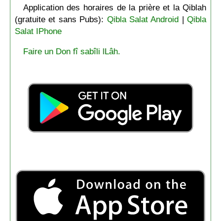
Application des horaires de la prière et la Qiblah
(gratuite et sans Pubs):
Qibla Salat Android
|
Qibla
Salat IPhone
Faire un Don fî sabîli lLâh.