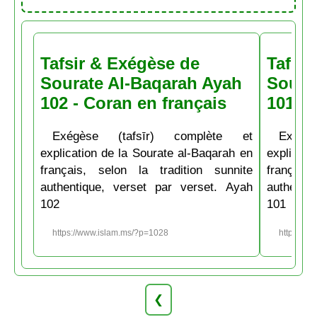
Tafsir & Exégèse de
Tafsir
Sourate Al-Baqarah Ayah
Soura
102 - Coran en français
101 - 
Exégèse (tafsīr) complète et
Exégè
explication de la Sourate al-Baqarah en
explicati
français, selon la tradition sunnite
français
authentique, verset par verset. Ayah
authenti
102
101
https://www.islam.ms/?p=1028
https://w
❮