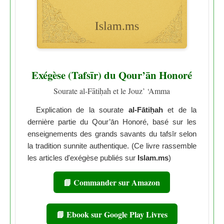
Exégèse (Tafsīr) du Qour’ān Honoré
Sourate al-Fātiḥah et le Jouz’ ‘Amma
Explication de la sourate
al-Fātiḥah
et de la
dernière partie du Qour’ān Honoré, basé sur les
enseignements des grands savants du tafsīr selon
la tradition sunnite authentique. (Ce livre rassemble
les articles d'exégèse publiés sur
Islam.ms
)
📘 Commander sur Amazon
📘 Ebook sur Google Play Livres