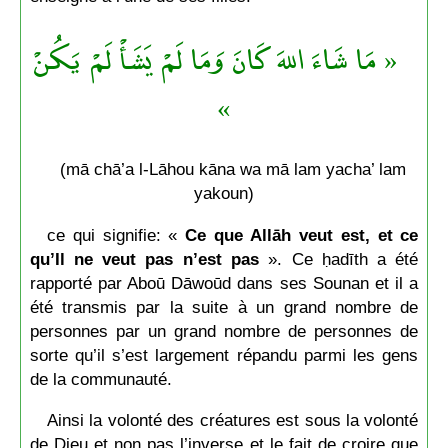
« مَا شَاءَ اللهَ كَانَ وَمَا لَمْ يَشَأْ لَمْ يَكُنْ
»
(mā chā’a l-Lāhou kāna wa mā lam yacha’ lam
yakoun)
ce qui signifie: «
Ce que Allāh veut est, et ce
qu’Il ne veut pas n’est pas
». Ce ḥadīth a été
rapporté par Aboū Dāwoūd dans ses Sounan et il a
été transmis par la suite à un grand nombre de
personnes par un grand nombre de personnes de
sorte qu’il s’est largement répandu parmi les gens
de la communauté.
Ainsi la volonté des créatures est sous la volonté
de Dieu et non pas l’inverse et le fait de croire que