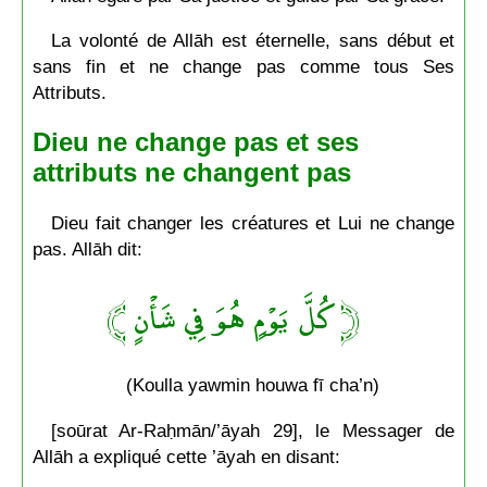
La volonté de Allāh est éternelle, sans début et
sans fin et ne change pas comme tous Ses
Attributs.
Dieu ne change pas et ses
attributs ne changent pas
Dieu fait changer les créatures et Lui ne change
pas. Allāh dit:
﴿ كُلَّ يَوْمٍ هُوَ فِي شَأْنٍ ﴾
(Koulla yawmin houwa fī cha’n)
[soūrat Ar-Raḥmān/’āyah 29], le Messager de
Allāh a expliqué cette ’āyah en disant: