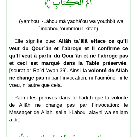
أُمُّ الْكِتَابِ ﴾
(yamḥou l-Lāhou mā yachā’ou wa youthbit wa
ʿindahoū ’oummou l-kitāb)
Elle signifie que:
Allāh taʿālā efface ce qu’Il
veut du Qour’ān et l’abroge et Il confirme ce
qu’Il veut à partir du Qour’ān et ne l’abroge pas
et ceci est marqué dans la Table préservée
,
[soūrat ar-Raʿd ’āyah 39]. Ainsi
la volonté de Allāh
ne change pas
ni par l’invocation, ni l’aumône, ni le
vœu, ni autre que cela.
Parmi les preuves dans le ḥadīth que la volonté
de Allāh ne change pas par l’invocation: le
Messager de Allāh, ṣalla l-Lāhou ʿalayhi wa sallam
a dit: