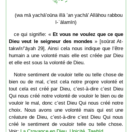
(wa mā yachā’oūna illā ’an yachā’ Allāhou rabbou
l-ʿālamīn)
ce qui signifie: «
Et vous ne voulez que ce que
Dieu veut le seigneur des mondes
» [soūrat At-
takwīr/’āyah 29]. Ainsi cela nous indique que l’être
humain a une volonté mais elle est créée par Dieu
et elle est sous la volonté de Dieu.
Notre sentiment de vouloir telle ou telle chose de
bien ou de mal, c’est cela notre propre volonté et
tout cela est créé par Dieu, c’est-à-dire c’est Dieu
Qui nous créé notre volonté de vouloir le bien ou de
vouloir le mal, donc c’est Dieu Qui nous créé notre
choix. Nous avons une volonté mais qui est une
créature de Dieu, c’est-à-dire c’est Dieu Qui nous
créé le sentiment de vouloir telle ou telle chose.
Voir:
La Croyance en Dieu, Unicité, Tawḥīd
.