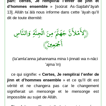
part: certes, Je remplirai l’enfer de jinn et
d’hommes ensemble
» [soūrat As-Sajdah/’āyah
13]. Allāh taʿālā nous informe dans cette ’āyah qu’Il
dit de toute éternité:
﴿لأَمْلأَنَّ جَهَنَّمَ مِنَ الْجِنَّةِ وَالنَّاسِ
أَجْمَعِينَ﴾
(la’amla’anna jahannama mina l-jinnati wa n-nāci
’ajmaʿīn)
ce qui signifie: «
Certes, Je remplirai l’enfer de
jinn et d’hommes ensemble
» et ce qu’Il dit est
vérité et ne changera pas car le changement
signifierait un mensonge et le mensonge est
impossible au sujet de Allāh.