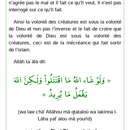
n’agrée pas le mal et Il fait ce qu’Il veut, Il n’est pas
interrogé sur ce qu’Il fait.
Ainsi la volonté des créatures est sous la volonté
de Dieu et non pas l’inverse et le fait de croire que
la volonté de Dieu est sous la volonté des
créatures, ceci est de la mécréance qui fait sortir
de l’islam.
Allāh taʿālā dit:
« وَلَوْ شَاء اللّهُ مَا اقْتَتَلُواْ وَلَـكِنَّ اللّهَ
يَفْعَلُ مَا يُرِيدُ »
(wa law chā’ Allāhou mā qtataloū wa lakinna l-
Lāha yafʿalou mā yourīd)