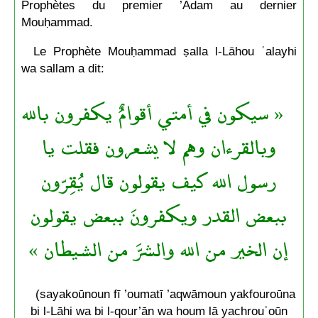
Prophètes du premier ’Adam au dernier
Mouḥammad.
Le Prophète Mouḥammad ṣalla l-Lāhou ʿalayhi
wa sallam a dit:
« سيكون في أمتي أقوامٌ يكفرون بالله
وبالقرءان وهم لا يشعرون فقلت يا
رسول الله كيف يقولون قال يُقِرّون
ببعض القدر ويكفرونَ ببعض يقولون
إن الخير من الله والشرَّ من الشيطان »
(sayakoūnoun fī ’oumatī ’aqwāmoun yakfouroūna
bi l-Lāhi wa bi l-qour’ān wa houm lā yachrouʿoūn