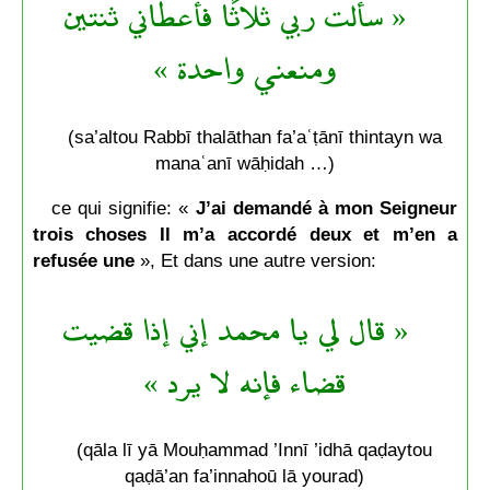
« سألت ربي ثلاثًا فأعطاني ثنتين
ومنعني واحدة »
(sa’altou Rabbī thalāthan fa’aʿṭānī thintayn wa
manaʿanī wāḥidah …)
ce qui signifie: «
J’ai demandé à mon Seigneur
trois choses Il m’a accordé deux et m’en a
refusée une
», Et dans une autre version:
« قال لي يا محمد إني إذا قضيت
قضاء فإنه لا يرد »
(qāla lī yā Mouḥammad ’Innī ’idhā qaḍaytou
qaḍā’an fa’innahoū lā yourad)