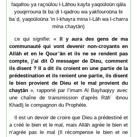
faqaltou ya raçoūlou l-Lāhou kayfa yaqoūloūn qāla
youqirrouna bi baʿḍi l-qadrou wa yakfouroūna bi
baʿḍ, yaqoūloūna ’in l-khayra mina l-Lāh wa l-charra
mina chayṭān)
ce qui signifie: «
Il y aura des gens de ma
communauté qui vont devenir non-croyants en
Allāh et en le Qour’ān et ils ne se rendent pas
compte, j’ai dit Ô messager de Dieu, comment
ils disent ? Il a dit ils croient en une partie de la
prédestination et ils renient une partie, ils disent
le bien provient de Dieu et le mal provient du
chayṭān
», rapporté par l’imam Al Bayhaqiyy avec
une chaîne de transmission d’après Rāfiʿ ibnou
Khadīj le compagnon du Prophète.
Il est un devoir de croire que Dieu a prédestiné et
a créé le bien et le mal, mais Allāh agrée le bien et
n’agrée pas le mal (Il récompense le bien et ne