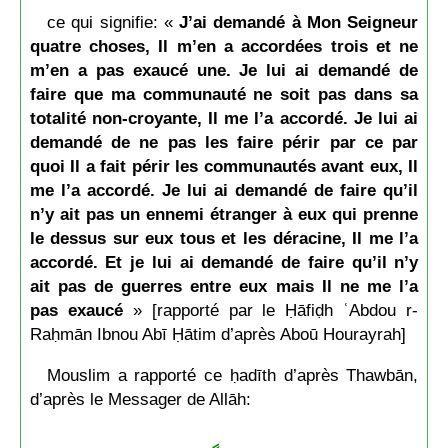
ce qui signifie: «
J’ai demandé à Mon Seigneur
quatre choses, Il m’en a accordées trois et ne
m’en a pas exaucé une. Je lui ai demandé de
faire que ma communauté ne soit pas dans sa
totalité non-croyante, Il me l’a accordé. Je lui ai
demandé de ne pas les faire périr par ce par
quoi Il a fait périr les communautés avant eux, Il
me l’a accordé. Je lui ai demandé de faire qu’il
n’y ait pas un ennemi étranger à eux qui prenne
le dessus sur eux tous et les déracine, Il me l’a
accordé. Et je lui ai demandé de faire qu’il n’y
ait pas de guerres entre eux mais Il ne me l’a
pas exaucé
» [rapporté par le Ḥāfiḍh ʿAbdou r-
Raḥmān Ibnou Abī Ḥātim d’après Aboū Hourayrah]
Mouslim a rapporté ce ḥadīth d’après Thawbān,
d’après le Messager de Allāh: