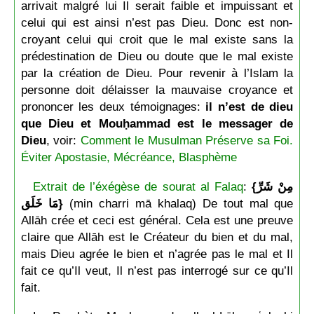
arrivait malgré lui Il serait faible et impuissant et
celui qui est ainsi n’est pas Dieu. Donc est non-
croyant celui qui croit que le mal existe sans la
prédestination de Dieu ou doute que le mal existe
par la création de Dieu. Pour revenir à l’Islam la
personne doit délaisser la mauvaise croyance et
prononcer les deux témoignages:
il n’est de dieu
que Dieu et Mouḥammad est le messager de
Dieu
, voir:
Comment le Musulman Préserve sa Foi.
Éviter Apostasie, Mécréance, Blasphème
Extrait de l’éxégèse de sourat al Falaq
:
{مِنْ شَرِّ
مَا خَلَق}
(min charri mā khalaq) De tout mal que
Allāh crée et ceci est général. Cela est une preuve
claire que Allāh est le Créateur du bien et du mal,
mais Dieu agrée le bien et n’agrée pas le mal et Il
fait ce qu’Il veut, Il n’est pas interrogé sur ce qu’Il
fait.