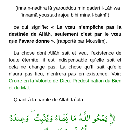
(inna n-nadhra lā yarouddou min qadari l-Lāh wa
’innamā youstakhrajou bihi mina l-bakhīl)
ce qui signifie: «
Le vœu n’empêche pas la
destinée de Allāh, seulement c’est par le vœu
que l’avare donne
», [rapporté par Mouslim].
La chose dont Allāh sait et veut l’existence de
toute éternité, il est indispensable qu’elle soit et
cela ne change pas. La chose qu’Il sait qu’elle
n’aura pas lieu, n’entrera pas en existence. Voir:
Croire en la Volonté de Dieu. Prédestination du Bien
et du Mal
.
Quant à la parole de Allāh taʿālā:
﴿ يَمْحُو اللَّـهُ مَا يَشَاءُ وَيُثْبِتُ ۖ وَعِندَهُ