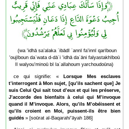
﴿وَإِذَا سَأَلَكَ عِبَادِي عَنِّي فَإِنِّي قَرِيبٌ
أُجِيبُ دَعْوَةَ الدَّاعِ إِذَا دَعَانِ فَلْيَسْتَجِيبُوا
لِي وَلْيُؤْمِنُوا بِي لَعَلَّهُمْ يَرْشُدُونَ﴾
(wa ’idhā sa’alaka ʿibādī ʿannī fa’innī qarīboun
’oujīboun daʿwata d-dāʿi ’idhā daʿāni falyastakhīboū
lī walyou’minoū bī laʿallahoum yarchoudoūna)
ce qui signifie: «
Lorsque Mes esclaves
t’interrogent à Mon sujet, [qu’ils sachent que] Je
suis Celui Qui sait tout d’eux et qui les préserve,
J’accorde des bienfaits à celui qui M’invoque
quand il M’invoque. Alors, qu’ils M’obéissent et
qu’ils croient en Moi, puissent-ils être bien
guidés
» [soūrat al-Baqarah/’āyah 186]