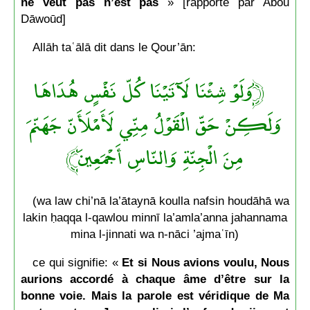
ne veut pas n’est pas
» [rapporté par Aboū
Dāwoūd]
Allāh taʿālā dit dans le Qour’ān:
﴿وَلَوْ شِئْنَا لَآتَيْنَا كُلّ نَفْسٍ هُدَاهَا
وَلَكِنْ حَقّ الْقَوْلُ مِنِّي لَأَمْلَأَنّ جَهَنّمَ
مِنَ الْجِنّةِ وَالنّاسِ أَجْمَعِينَ﴾
(wa law chi’nā la’ātaynā koulla nafsin houdāhā wa
lakin ḥaqqa l-qawlou minnī la’amla’anna jahannama
mina l-jinnati wa n-nāci ’ajmaʿīn)
ce qui signifie: «
Et si Nous avions voulu, Nous
aurions accordé à chaque âme d’être sur la
bonne voie. Mais la parole est véridique de Ma