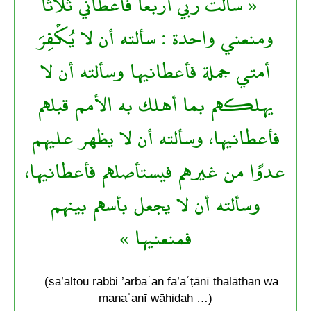
« سألت ربي أربعًا فأعطاني ثلاثًا
ومنعني واحدة : سألته أن لا يُكْفِرَ
أمتي جملة فأعطانيها وسألته أن لا
يهلكهم بما أهلك به الأمم قبلهم
فأعطانيها، وسألته أن لا يظهر عليهم
عدوًا من غيرهم فيستأصلهم فأعطانيها،
وسألته أن لا يجعل بأسهم بينهم
فمنعنيها »
(sa’altou rabbi ’arbaʿan fa’aʿṭānī thalāthan wa
manaʿanī wāḥidah …)