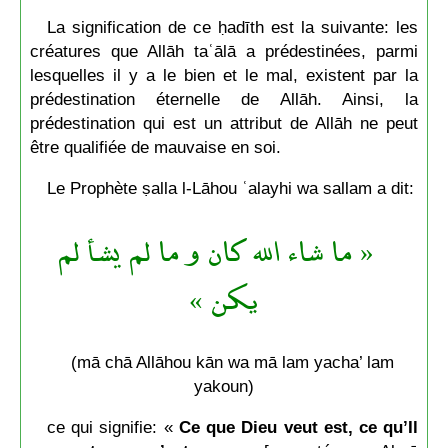
La signification de ce ḥadīth est la suivante: les
créatures que Allāh taʿālā a prédestinées, parmi
lesquelles il y a le bien et le mal, existent par la
prédestination éternelle de Allāh. Ainsi, la
prédestination qui est un attribut de Allāh ne peut
être qualifiée de mauvaise en soi.
Le Prophète ṣalla l-Lāhou ʿalayhi wa sallam a dit:
« ما شاء الله كان و ما لم يشأ لم
يكن »
(mā chā Allāhou kān wa mā lam yacha’ lam
yakoun)
ce qui signifie: «
Ce que Dieu veut est, ce qu’Il