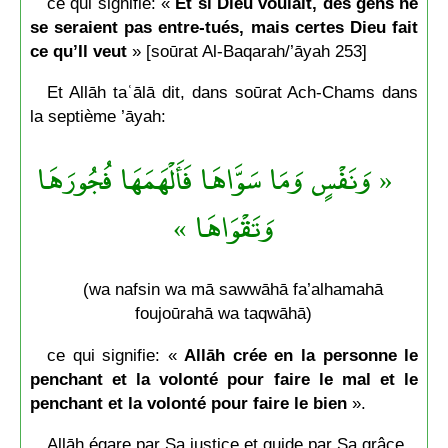
ce qui signifie: «
Et si Dieu voulait, des gens ne
se seraient pas entre-tués, mais certes Dieu fait
ce qu’Il veut
» [soūrat Al-Baqarah/’āyah 253]
Et Allāh taʿālā dit, dans soūrat Ach-Chams dans
la septième ’āyah:
« وَنَفْسٍ وَمَا سَوَّاهَا فَأَلْهَمَهَا فُجُورَهَا
وَتَقْوَاهَا »
(wa nafsin wa mā sawwāhā fa’alhamahā
foujoūrahā wa taqwāhā)
ce qui signifie: «
Allāh crée en la personne le
penchant et la volonté pour faire le mal et le
penchant et la volonté pour faire le bien
».
Allāh égare par Sa justice et guide par Sa grâce.