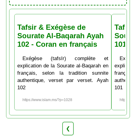
Tafsir & Exégèse de
Tafsir
Sourate Al-Baqarah Ayah
Soura
102 - Coran en français
101 - 
Exégèse (tafsīr) complète et
Exégè
explication de la Sourate al-Baqarah en
explicati
français, selon la tradition sunnite
français
authentique, verset par verset. Ayah
authenti
102
101
https://www.islam.ms/?p=1028
https://w
❮