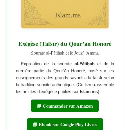
Exégèse (Tafsīr) du Qour’ān Honoré
Sourate al-Fātiḥah et le Jouz’ ‘Amma
Explication de la sourate
al-Fātiḥah
et de la
dernière partie du Qour’ān Honoré, basé sur les
enseignements des grands savants du tafsīr selon
la tradition sunnite authentique. (Ce livre rassemble
les articles d'exégèse publiés sur
Islam.ms
)
📘 Commander sur Amazon
📘 Ebook sur Google Play Livres