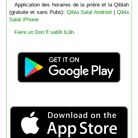
Application des horaires de la prière et la Qiblah
(gratuite et sans Pubs):
Qibla Salat Android
|
Qibla
Salat IPhone
Faire un Don fî sabîli lLâh.