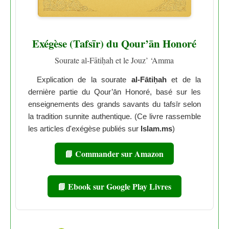
Exégèse (Tafsīr) du Qour’ān Honoré
Sourate al-Fātiḥah et le Jouz’ ‘Amma
Explication de la sourate
al-Fātiḥah
et de la
dernière partie du Qour’ān Honoré, basé sur les
enseignements des grands savants du tafsīr selon
la tradition sunnite authentique. (Ce livre rassemble
les articles d'exégèse publiés sur
Islam.ms
)
📘 Commander sur Amazon
📘 Ebook sur Google Play Livres