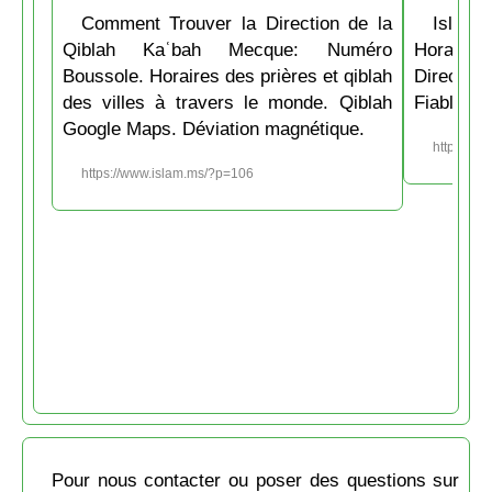
Comment Trouver la Direction de la
Islam.
Qiblah Kaʿbah Mecque: Numéro
Horaire
Boussole. Horaires des prières et qiblah
Directio
des villes à travers le monde. Qiblah
Fiable et
Google Maps. Déviation magnétique.
https://w
https://www.islam.ms/?p=106
Pour nous contacter ou poser des questions sur