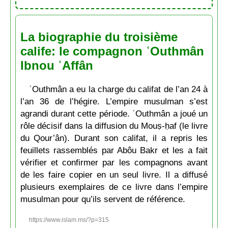
La biographie du troisième
calife: le compagnon ʿOuthmân
Ibnou ʿAffân
ʿOuthmân a eu la charge du califat de l’an 24 à
l’an 36 de l’hégire. L’empire musulman s’est
agrandi durant cette période. ʿOuthmân a joué un
rôle décisif dans la diffusion du Mouṣ-ḥaf (le livre
du Qour’ân). Durant son califat, il a repris les
feuillets rassemblés par Abôu Bakr et les a fait
vérifier et confirmer par les compagnons avant
de les faire copier en un seul livre. Il a diffusé
plusieurs exemplaires de ce livre dans l’empire
musulman pour qu’ils servent de référence.
https://www.islam.ms/?p=315