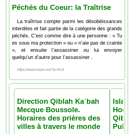
Péchés du Coeur: la Traîtrise
La traîtrise compte parmi les désobéissances
interdites et fait partie de la catégorie des grands
péchés. C’est comme dire à une personne : « Tu
es sous ma protection » ou « n’aie pas de crainte
», et ensuite l’assassiner ou lui envoyer
quelqu’un d’autre pour l’assassiner .
https://www.islam.ms/?p=618
Direction Qiblah Kaʿbah
Islam
Mecque Boussole.
Horair
Horaires des prières des
Qiblah
villes à travers le monde
Pubs