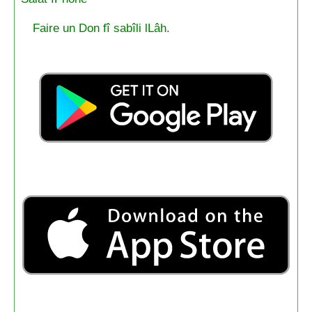
Faire un Don fî sabîli lLâh.