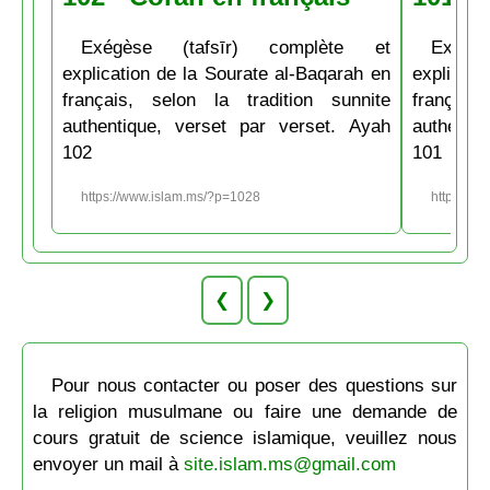
Exégèse (tafsīr) complète et
Exégè
explication de la Sourate al-Baqarah en
explicati
français, selon la tradition sunnite
français
authentique, verset par verset. Ayah
authenti
102
101
https://www.islam.ms/?p=1028
https://w
❮
❯
Pour nous contacter ou poser des questions sur
la religion musulmane ou faire une demande de
cours gratuit de science islamique, veuillez nous
envoyer un mail à
site.islam.ms@gmail.com