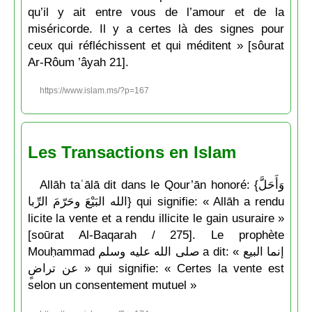
qu’il y ait entre vous de l’amour et de la
miséricorde. Il y a certes là des signes pour
ceux qui réfléchissent et qui méditent » [sôurat
Ar-Rôum ’âyah 21].
https://www.islam.ms/?p=167
Les Transactions en Islam
Allāh taʿālā dit dans le Qour’ān honoré: {وَأَحَلَّ
الله البَيْعَ وحَرّمَ الرِّبا} qui signifie: « Allāh a rendu
licite la vente et a rendu illicite le gain usuraire »
[soūrat Al-Baqarah / 275]. Le prophète
Mouḥammad صلى الله عليه وسلم a dit: « إنما البيع
عن تراضٍ » qui signifie: « Certes la vente est
selon un consentement mutuel »