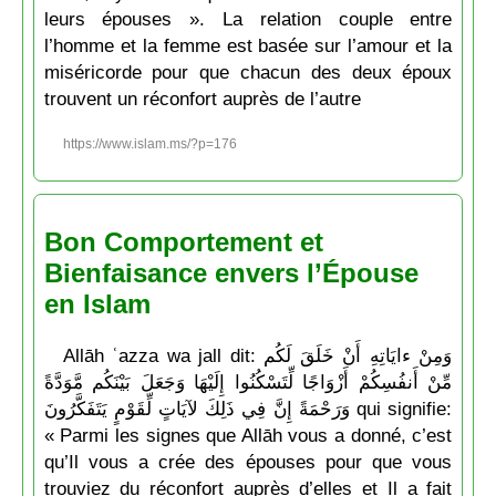
leurs épouses ». La relation couple entre
l’homme et la femme est basée sur l’amour et la
miséricorde pour que chacun des deux époux
trouvent un réconfort auprès de l’autre
https://www.islam.ms/?p=176
Bon Comportement et
Bienfaisance envers l’Épouse
en Islam
Allāh ʿazza wa jall dit: وَمِنْ ءايَاتِهِ أَنْ خَلَقَ لَكُم
مِّنْ أَنفُسِكُمْ أَزْوَاجًا لِّتَسْكُنُوا إِلَيْهَا وَجَعَلَ بَيْنَكُم مَّوَدَّةً
وَرَحْمَةً إِنَّ فِي ذَلِكَ لآيَاتٍ لِّقَوْمٍ يَتَفَكَّرُونَ qui signifie:
« Parmi les signes que Allāh vous a donné, c’est
qu’Il vous a crée des épouses pour que vous
trouviez du réconfort auprès d’elles et Il a fait