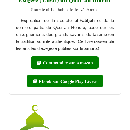
Exégèse (Tafsīr) du Qour’ān Honoré
Sourate al-Fātiḥah et le Jouz’ ‘Amma
Explication de la sourate
al-Fātiḥah
et de la
dernière partie du Qour’ān Honoré, basé sur les
enseignements des grands savants du tafsīr selon
la tradition sunnite authentique. (Ce livre rassemble
les articles d'exégèse publiés sur
Islam.ms
)
📘 Commander sur Amazon
📘 Ebook sur Google Play Livres