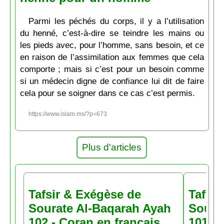
Parmi les péchés du corps, il y a l’utilisation
du henné, c’est-à-dire se teindre les mains ou
les pieds avec, pour l’homme, sans besoin, et ce
en raison de l’assimilation aux femmes que cela
comporte ; mais si c’est pour un besoin comme
si un médecin digne de confiance lui dit de faire
cela pour se soigner dans ce cas c’est permis.
https://www.islam.ms/?p=673
Plus d'articles
Tafsir & Exégèse de
Tafsir
Sourate Al-Baqarah Ayah
Soura
102 - Coran en français
101 - 